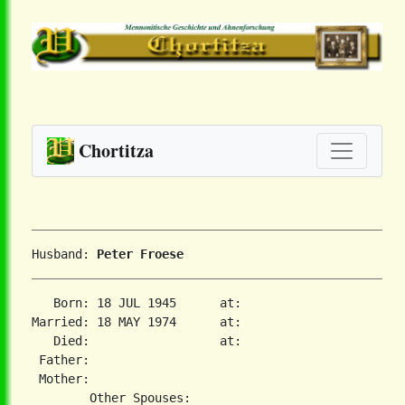
Chortitza
Husband: 
Peter Froese
   Born: 18 JUL 1945      at:   

Married: 18 MAY 1974      at:   

   Died:                  at:   

 Father:

 Mother:
