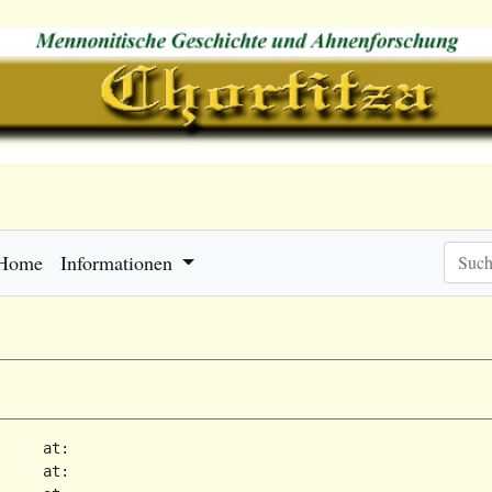
Home
Informationen
     at:   

     at:   
