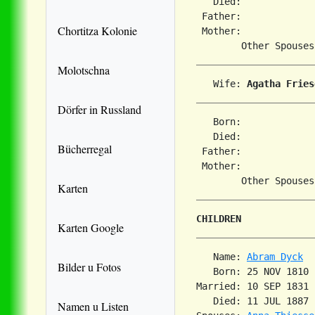
   Died:             
 Father:

Chortitza Kolonie
 Mother:

Molotschna
   Wife: 
Agatha Fries
Dörfer in Russland
   Born:             
   Died:             
Bücherregal
 Father:

 Mother:

Karten
CHILDREN
Karten Google
   Name: 
Abram Dyck
Bilder u Fotos
   Born: 25 NOV 1810 
Married: 10 SEP 1831 
   Died: 11 JUL 1887 
Namen u Listen