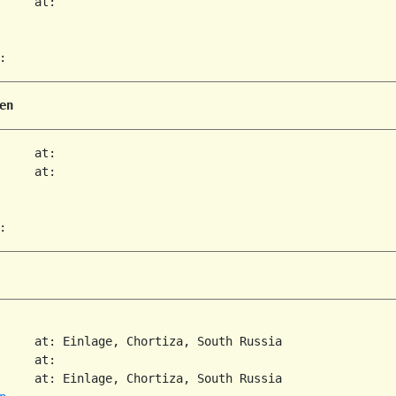
     at:   

en
     at:   

     at:   

     at: Einlage, Chortiza, South Russia  

     at:   

     at: Einlage, Chortiza, South Russia  
