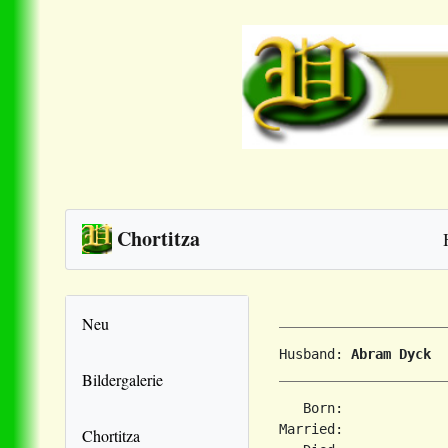
Chortitza
Neu
Husband: 
Abram Dyck
Bildergalerie
   Born:             
Married:             
Chortitza