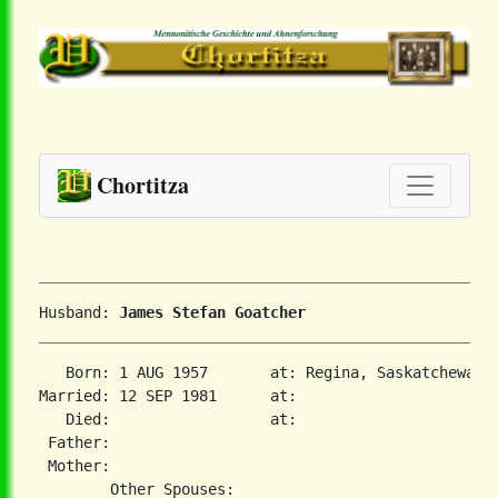
Chortitza
Husband: 
James Stefan Goatcher
   Born: 1 AUG 1957       at: Regina, Saskatchewan  
Married: 12 SEP 1981      at:   

   Died:                  at:   

 Father:

 Mother:
