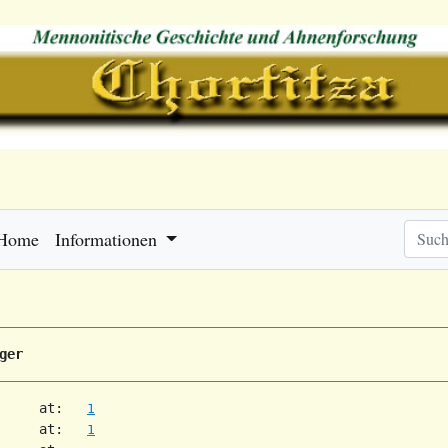
Home
Informationen
ger
     at:   
1
     at:   
1