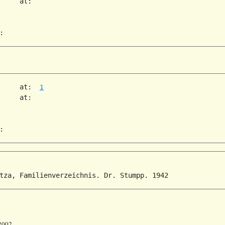
     at:   

     at:  
1
     at:   

 2002