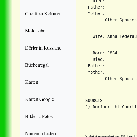
   Died:             
 Father:

Chortitza Kolonie
 Mother:

Molotschna
   Wife: 
Anna Federau
Dörfer in Russland
   Born: 1864        
   Died:             
Bücherregal
 Father:

 Mother:

Karten
Karten Google
SOURCES
Bilder u Fotos
Namen u Listen
Zuletzt geaendert am 09 April