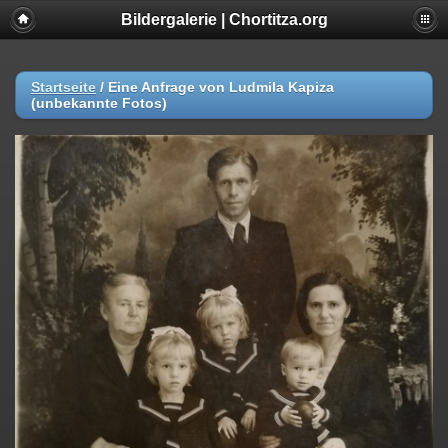
Bildergalerie | Chortitza.org
Startseite
/
Eine Anfrage von Ludmila Kapiza
(unbekannte Fotos)