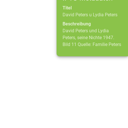
Titel
David Peters u Lydia Peters
Beschreibung
David Peters und Lydia
Peters, seine Nichte 1947.
Bild 11 Quelle: Familie Peters