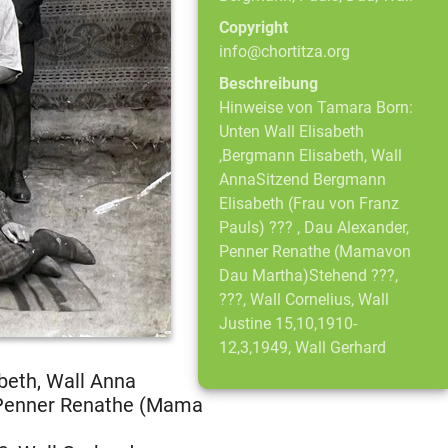
Copyright
info@chortitza.org
Beschreibung
Hinweise von Tamara Born:
Unten Wall Elisabeth
,Bergmann Elisabeth, Wall
AnnaSitzend Bergmann
Elisabeth (Frau von Franz
Pauls) ??? , Dau Alexander,
Penner Renathe (Mamavon
Dau Martha)Stehend ???,
???, Wall Cornelius, Wall
Justine 15,10,1910-
12,3,1949, Wall Gerhard
beth, Wall Anna
, Penner Renathe (Mama