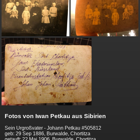
Fotos von Iwan Petkau aus Sibirien
Sein Urgroßvater - Johann Petkau #505812
geb: 29 Sep 1886, Burwalde, Chortitza
getauft: 22 Mai 1906, Burwalde, Chortitza