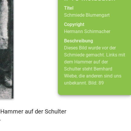
Titel
Schmiede Blumengart
Copyright
Hermann Schirmacher
Beschreibung
Dieses Bild wurde vor der
Schmiede gemacht. Links mit
dem Hammer auf der
Schulter steht Bernhard
Wiebe, die anderen sind uns
unbekannt. Bild: 89
 Hammer auf der Schulter
.