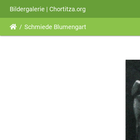
Bildergalerie | Chortitza.org
Schmiede Blumengart