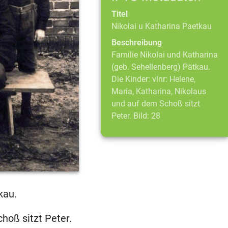
Titel
Nikolai u Katharina Paetkau
Beschreibung
Familie Nikolai und Katharina
(geb. Sehellenberg) Pätkau.
Die Kinder: vlnr: Helene,
Maria, Katharina, Nikolaus
und auf dem Schoß sitzt
Peter. Bild: 28
kau.
choß sitzt Peter.