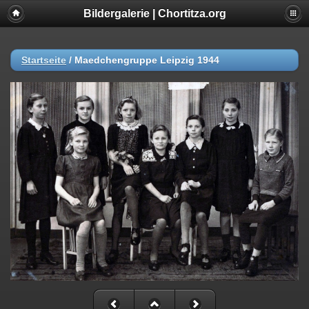
Bildergalerie | Chortitza.org
Startseite
/
Maedchengruppe Leipzig 1944