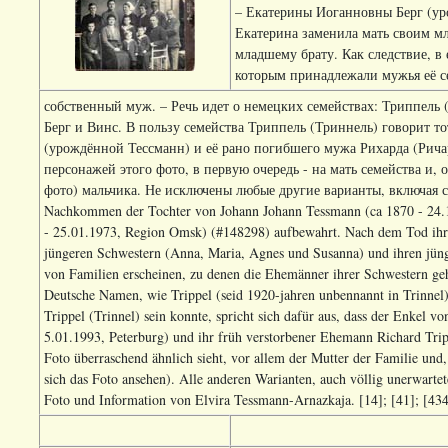
– Екатерины Иоганновны Берг (уро
Екатерина заменила мать своим м
младшему брату. Как следствие, в 
которым принадлежали мужья её сес
собственный муж. – Речь идет о немецких семействах: Триппель 
Берг и Винс. В пользу семейства Триппель (Триннель) говорит т
(урождённой Тессманн) и её рано погибшего мужа Рихарда (Рича
персонажей этого фото, в первую очередь - на мать семейства и, о
фото) мальчика. Не исключены любые другие варианты, включая со
Nachkommen der Tochter von Johann Johann Tessmann (ca 1870 - 24.1
- 25.01.1973, Region Omsk) (#148298) aufbewahrt. Nach dem Tod ihrer
jüngeren Schwestern (Anna, Maria, Agnes und Susanna) und ihren jüng
von Familien erscheinen, zu denen die Ehemänner ihrer Schwestern ge
Deutsche Namen, wie Trippel (seid 1920-jahren unbennannt in Trinnel)
Trippel (Trinnel) sein konnte, spricht sich dafür aus, dass der Enkel 
5.01.1993, Peterburg) und ihr früh verstorbener Ehemann Richard Trip
Foto überraschend ähnlich sieht, vor allem der Mutter der Familie und,
sich das Foto ansehen). Alle anderen Warianten, auch völlig unerwartet
Foto und Information von Elvira Tessmann-Arnazkaja. [14]; [41]; [43