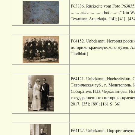
P63836. Rückseite vom Foto P63835. 
....... ans ...... ...... bei ........" 
Tessmann-Arnazkaja. [14]; [41]; [43
P64152. Unbekannt. История росси
историко-краеведческого музея. Аль
Titelblatt]
P64121. Unbekannt, Hochzeitsfoto
Таврическая губ., г. Мелитополь.
Собиратель И.В. Черказьянова. Ис
государственного историко-краевед
2017. [35]; [89]; [161 S. 36]
P64127. Unbekannt. Портрет девуш