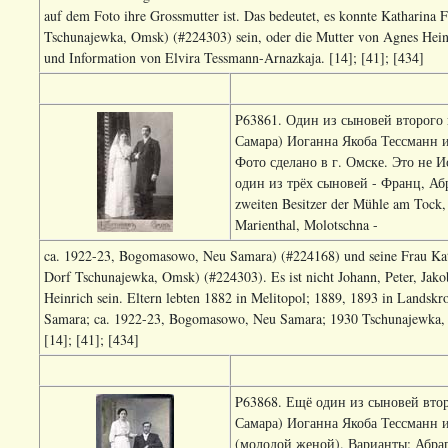
auf dem Foto ihre Grossmutter ist. Das bedeutet, es konnte Katharina
Tschunajewka, Omsk) (#224303) sein, oder die Mutter von Agnes Hein
und Information von Elvira Tessmann-Arnazkaja. [14]; [41]; [434]
P63861. Один из сыновей второго 
Самара) Иоганна Якоба Тессманн 
Фото сделано в г. Омске. Это не Ио
один из трёх сыновей - Франц, Абр
zweiten Besitzer der Mühle am Tock
Marienthal, Molotschna -
ca. 1922-23, Bogomasowo, Neu Samara) (#224168) und seine Frau Kath
Dorf Tschunajewka, Omsk) (#224303). Es ist nicht Johann, Peter, Jak
Heinrich sein. Eltern lebten 1882 in Melitopol; 1889, 1893 in Lands
Samara; ca. 1922-23, Bogomasowo, Neu Samara; 1930 Tschunajewka, 
[14]; [41]; [434]
P63868. Ещё один из сыновей втор
Самара) Иоганна Якоба Тессманн 
(молодой женой). Варианты: Абра