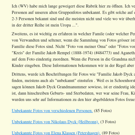
Ich (WV) habe mich lange geweigert diese Rubrik hier zu öffnen. Ich ve
Personen auf unseren alten Gruppenfotos unbekannt. Es gibt solche auf 
2-3 Personen bekannt sind und die meisten nicht und viele wo wir überh
in der dritter Reihe ist mein Uropa ...".
Zweitens, es ist wichtig zu erfahren in welcher Famile (oder welcher Per
von Verwandten und seltener, wenn die Sammlung von Fotos grösser ist,
Familie diese Fotos sind. Nicht "Foto von meiner Oma" oder "Fotos vo
"Kreis" der Familie Jakob Rempel (1888-1974) (#484773) und Aganeth
auf dem Foto eindeutig zuordnen. Wenn die Person in die Grandma nicht 
Kinder eingeben. Diese Informationen bekommen wir in der Regel aber n
Drittens, wurde ich Beschriftungen für Fotos wie "Familie Jakob Dyck 
finden, meistens auch als "unbekannt" einstufen . Weil es in Schoenho
sagen können Jakob Dyck Grandmanummer sowieso, ist er eindeutig iden
ist, dann hinschreiben Geburts- und Sterbedaten, wer war seine Frau, Ki
wurden uns sehr auf Informationen zu den hier abgebildeten Fotos freue
Unbekannte Fotos von verschiedenen Personen.
(85 Fotos)
Unbekannte Fotos von Nikolaus Dyck (Heilbronn).
(3 Fotos)
Unbekannte Fotos von Elena Klassen (Petershagen).
(89 Fotos)