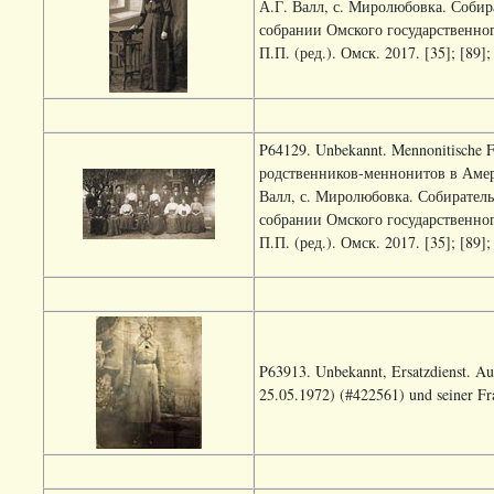
А.Г. Валл, с. Миролюбовка. Собир
собрании Омского государственног
П.П. (ред.). Омск. 2017. [35]; [89];
P64129. Unbekannt. Mennonitische F
родственников-меннонитов в Амер
Валл, с. Миролюбовка. Собиратель
собрании Омского государственног
П.П. (ред.). Омск. 2017. [35]; [89];
P63913. Unbekannt, Ersatzdienst. 
25.05.1972) (#422561) und seiner Fr