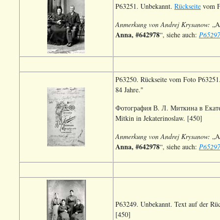
P63251. Unbekannt.
Rückseite
vom F
Anmerkung von Andrej Krysanow:
„Au
Anna, #642978
“, siehe auch:
P65297
P63250. Rückseite vom Foto P63251. 
84 Jahre."
Фотография В. Л. Миткина в Екате
Mitkin in Jekaterinoslaw. [450]
Anmerkung von Andrej Krysanow:
„Au
Anna, #642978
“, siehe auch:
P65297
P63249. Unbekannt. Text auf der Rüc
[450]