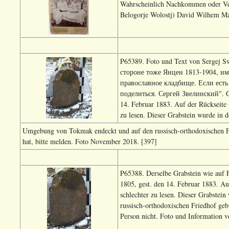
Wahrscheinlich Nachkommen oder Ve
Belogorje Wolostj) David Wilhem Ma
P65389. Foto und Text von Sergej S
стороне тоже Янцен 1813-1904, им
православное кладбище. Если ест
поделиться. Сергей Звелинский"
. 
14. Februar 1883. Auf der Rückseite (
zu lesen. Dieser Grabstein wurde in d
Umgebung von Tokmak endeckt und auf den russisch-orthodoxischen Fr
hat, bitte melden. Foto November 2018. [397]
P65388. Derselbe Grabstein wie auf
1805, gest. den 14. Februar 1883. Auf
schlechter zu lesen. Dieser Grabste
russisch-orthodoxischen Friedhof ge
Person nicht.
Foto und Information v