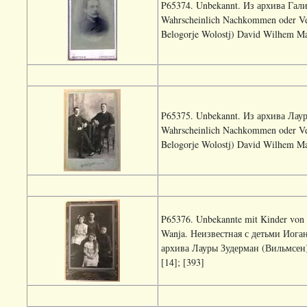
P65374. Unbekannt. Из архива Гал
Wahrscheinlich Nachkommen oder Ve
Belogorje Wolostj) David Wilhem Ma
P65375. Unbekannt. Из архива Лау
Wahrscheinlich Nachkommen oder Ve
Belogorje Wolostj) David Wilhem Ma
P65376. Unbekannte mit Kinder von 
Wanja. Неизвестная с детьми Иог
архива Лауры Зудерман (Вильмсен)
[14]; [393]