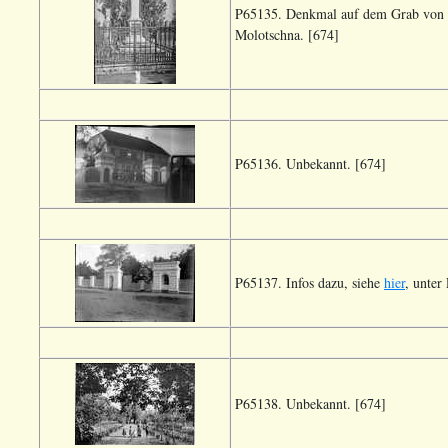
P65135. Denkmal auf dem Grab von Jo
Molotschna. [674]
P65136. Unbekannt. [674]
P65137. Infos dazu, siehe
hier
, unter
P65138. Unbekannt. [674]