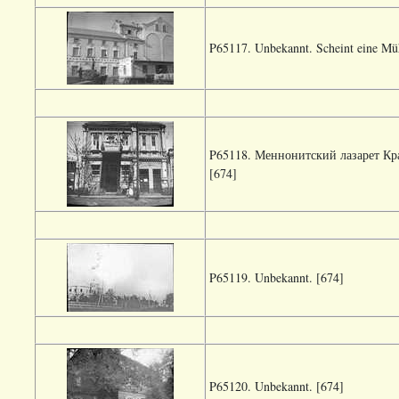
P65117. Unbekannt. Scheint eine Müh
P65118. Меннонитский лазарет Крас
[674]
P65119. Unbekannt. [674]
P65120. Unbekannt. [674]