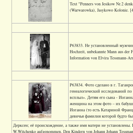
Text "Penners von Jesikow Nr.2 denke
(Warwarowka), Jasykowo Kolonie. [
P63833. Не установленный мужчина
Hochzeit, unbekannte Mann aus der Fa
Information von Elvira Tessmann-Arna
P63834. Фото сделано в г. Таганро
генеалогический исследований по 
всплыл». Детям его сына - Иоганн
женщина на этом фото – их бабушк
Иоганна (то есть Катариной Франц
девичья фамилия которой будто бы
Дерксен; её происхождение, а также имя матери не установлены. Da
W.Witchenko aufgenommen. Den Kindern von Johann Johann Tessmann (