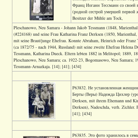
Франц Иоганн Тессманн со своей 
(родной сестрой умершей первой ж
Besitzer der Mühle am Tock,
Pleschanowo, Neu Samara - Johann Jakob Tessmann (1848, Marientha
(#224168) und seine Frau Katharina Franz Derksen (1850, Marienthal
mit seine Braut/junge Ehefrau. Konnte Abraham, Heinrich oder Franz 
(ca 1872/75 - nach 1944, Russland) mit seine zweite Ehefrau Helena D
Tessmann, Katharina Dueck. Eltern lebten 1882 in Melitopol; 1889, 
Pleschanowo, Neu Samara; ca. 1922-23, Bogomasowo, Neu Samara; 19
Tessmann-Arnazkaja. [14]; [41]; [434]
P63832. Не установленная женщина
Берты (Веры) Надежда Цихлер (урож
Derksen, mit ihrem Ehemann und Kind
Derksen), Nadeschda, verh. Zichler.
[41]; [434]
P63835. Это фото хранилось в сем