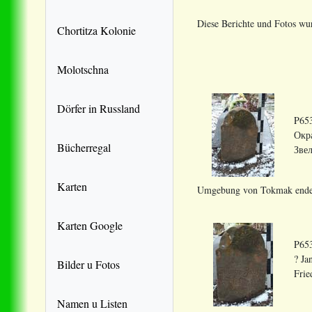
Diese Berichte und Fotos wu
Chortitza Kolonie
Molotschna
Dörfer in Russland
P653
Окр
Bücherregal
Зве
Karten
Umgebung von Tokmak endeckt
Karten Google
P653
? Ja
Bilder u Fotos
Frie
Namen u Listen