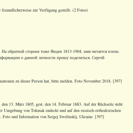
reundlicherweise zur Verfügung gestellt. (2 Fotos)
3. На обратной стороне тоже Янцен 1813-1904, имя читается плохо.
информацию о данной личности прошу поделиться. Сергей
tionen zu dieser Person hat, bitte melden. Foto November 2018. [397]
 den 13. März 1805, gest. den 14. Februar 1883. Auf der Rückseite steht
n der Umgebung von Tokmak endeckt und auf den russisch-orthodoxischen
t.
Foto und Information von Sergej Swelinskij, Ukraine. [397]