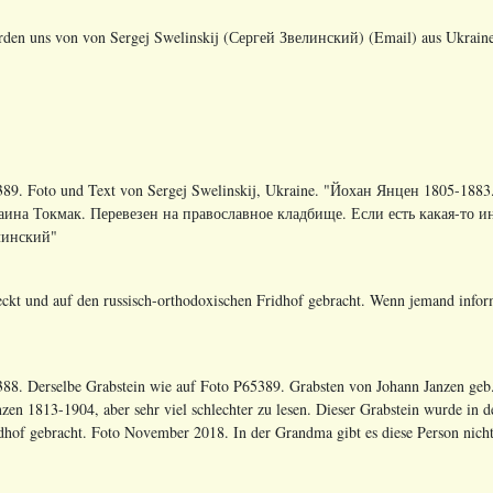
rden uns von von Sergej Swelinskij (Сергей Звелинский) (Email) aus Ukraine f
89. Foto und Text von Sergej Swelinskij, Ukraine. "Йохан Янцен 1805-188
аина Токмак. Перевезен на православное кладбище. Если есть какая-то 
линский"
 und auf den russisch-orthodoxischen Fridhof gebracht. Wenn jemand informa
88. Derselbe Grabstein wie auf Foto P65389.
Grabsten von Johann Janzen geb.
nzen 1813-1904, aber sehr viel schlechter zu lesen. Dieser Grabstein wurde i
dhof gebracht. Foto November 2018.
In der Grandma gibt es diese Person nich