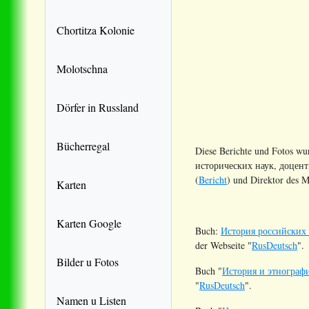
Chortitza Kolonie
Molotschna
Dörfer in Russland
Bücherregal
Diese Berichte und Fotos wu
исторических наук, доцент
(
Bericht
) und Direktor des 
Karten
Karten Google
Buch:
История российских 
der Webseite "
RusDeutsch
".
Bilder u Fotos
Buch "
История и этнография
"
RusDeutsch
".
Namen u Listen