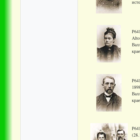
исто
P641
Alto
Вал
крае
P641
1898
Вал
крае
P641
(28.