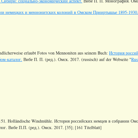
 Сибири: социально-экономический аспект.
Вибе П. П. Монография. Омск. 
ии немецких и меннонитских колоний в Омском Прииртышье 1895-1930
undlicherweise erlaubt Fotos von Mennoniten aus seinem Buch:
История россий
бом-каталог.
Вибе П. П. (ред.). Омск. 2017. (russisch) auf der Webseite "
Rus
151. Holländische Windmühle. История российских немцев в собрании Омс
лог. Вибе П.П. (ред.). Омск. 2017. [35]; [161 Titelblatt]