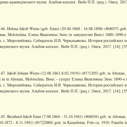
рико-краеведческого музея. Альбом-каталог. Вибе П.П. (ред.). Омск. 2017.[
46. Helena Jakob Wiens (geb. Enns) (20.04.1868 - 16.08.1898) (#68037) geb. u
nau, Molotschna. Елена Яковлевна Эннс (в замужестве Винс) 1880–1890-е 
л, с. Миролюбовка. Собиратель И.В. Черказьянова. История российских 
ведческого музея. Альбом-каталог. Вибе П.П. (ред.). Омск. 2017. [14]; [35]
47. Jakob Johann Wiens (12.08.1862-8.02.1919)) (#171205) geb. in Altonau, 
 in in Altonau, Molotschna. Винс – супруг Елены Яковлевны Эннс 1890-е 
л, с. Миролюбовка. Собиратель И.В. Черказьянова. История российских 
ведческого музея. Альбом-каталог. Вибе П.П. (ред.). Омск. 2017. [14]; [35]
45. Bernhard Jakob Enns (7.08.1864 - 31.10.1941) (#68036) geb. in Altonau, Mo
10.1872 - 8.11.1941) (#1722880) gest. in Kasachstan. Foto ca. 1910. Famili