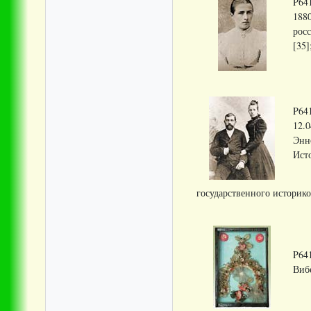
P641
1880
росс
[35]
P641
12.0
Эннс
Ист
государственного историко-
P64
Вибе