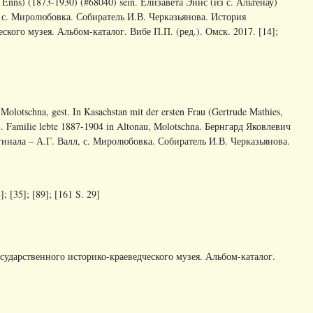
. Enns) (1873-1930) (#68040) sein. Елизавета Эннс (из с. Альтенау)
л, с. Миролюбовка. Собиратель И.В. Черказьянова. История
кого музея. Альбом-каталог. Вибе П.П. (ред.). Омск. 2017. [14];
olotschna, gest. In Kasachstan mit der ersten Frau (Gertrude Mathies,
98. Familie lebte 1887-1904 in Altonau, Molotschna. Бернгард Яковлевич
гинала – А.Г. Валл, с. Миролюбовка. Собиратель И.В. Черказьянова.
 [35]; [89]; [161 S. 29]
ударственного историко-краеведческого музея. Альбом-каталог.