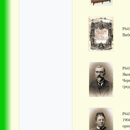
P64
Вибе
P641
Яков
Чер
(ред
P641
1904
ори