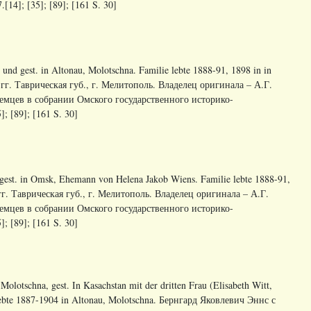
14]; [35]; [89]; [161 S. 30]
nd gest. in Altonau, Molotschna. Familie lebte 1888-91, 1898 in in
гг. Таврическая губ., г. Мелитополь. Владелец оригинала – А.Г.
немцев в собрании Омского государственного историко-
; [89]; [161 S. 30]
gest. in Omsk, Ehemann von Helena Jakob Wiens. Familie lebte 1888-91,
гг. Таврическая губ., г. Мелитополь. Владелец оригинала – А.Г.
немцев в собрании Омского государственного историко-
; [89]; [161 S. 30]
lotschna, gest. In Kasachstan mit der dritten Frau (Elisabeth Witt,
e lebte 1887-1904 in Altonau, Molotschna. Бернгард Яковлевич Эннс с