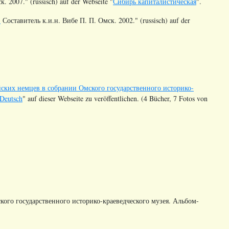
2007." (russisch) auf der Webseite "
Сибирь капиталистическая
".
.
Составитель к.и.н. Вибе П. П. Омск. 2002." (russisch) auf der
ских немцев в собрании Омского государственного историко-
Deutsch
" auf dieser Webseite zu veröffentlichen. (4 Bücher, 7 Fotos von
кого государственного историко-краеведческого музея. Альбом-