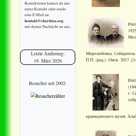
Kontaktieren kannst du uns
unter Kontakt oder sende
eine E-Mail an
kontakt@chortitza.org
P641
mit deiner Nachricht an uns.
1925
Мели
Letzte Änderung:
Миролюбовка. Собиратель 
П.П. (ред.). Омск. 2017. [14
19. März 2026
P641
Besucher seit 2002:
(184
г. 
соб
краеведческого музея. Альбо