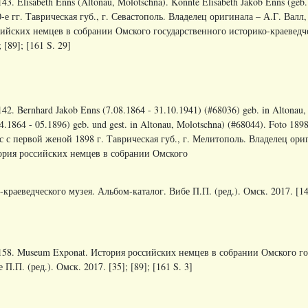
43. Elisabeth Enns (Altonau, Molotschna). Konnte Elisabeth Jakob Enns (geb
-е гг. Таврическая губ., г. Севастополь. Владелец оригинала – А.Г. Вал
ийских немцев в собрании Омского государственного историко-краеведчес
; [89]; [161 S. 29]
42. Bernhard Jakob Enns (7.08.1864 - 31.10.1941) (#68036) geb. in Altonau, M
4.1864 - 05.1896) geb. und gest. in Altonau, Molotschna) (#68044). Foto 18
 с первой женой 1898 г. Таврическая губ., г. Мелитополь. Владелец ори
ория российских немцев в собрании Омского
краеведческого музея. Альбом-каталог. Вибе П.П. (ред.). Омск. 2017. [14];
158. Museum Exponat. История российских немцев в собрании Омского гос
 П.П. (ред.). Омск. 2017. [35]; [89]; [161 S. 3]