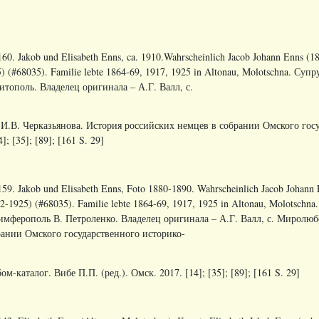
60. Jakob und Elisabeth Enns, ca. 1910.Wahrscheinlich Jacob Johann Enns (1
) (#68035). Familie lebte 1864-69, 1917, 1925 in Altonau, Molotschna. Суп
тополь. Владелец оригинала – А.Г. Валл, с.
И.В. Черказьянова. История российских немцев в собрании Омского госу
]; [35]; [89]; [161 S. 29]
59. Jakob und Elisabeth Enns, Foto 1880-1890. Wahrscheinlich Jacob Johann 
2-1925) (#68035). Familie lebte 1864-69, 1917, 1925 in Altonau, Molotsch
Симферополь В. Петроленко. Владелец оригинала – А.Г. Валл, с. Миролюб
рании Омского государственного историко-
м-каталог. Вибе П.П. (ред.). Омск. 2017. [14]; [35]; [89]; [161 S. 29]