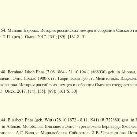
154. Museum Exponat. История российских немцев в собрании Омского гос
 П.П. (ред.). Омск. 2017. [35]; [89]; [161 S. 3]
48. Bernhard Jakob Enns (7.08.1864 - 31.10.1941) (#68036) geb. in Altonau,
левич Эннс Начало 1900-х гг. Таврическая губ., г. Мелитополь. Владеле
казьянова. История российских немцев в собрании Омского государственн
.). Омск. 2017. [14]; [35]; [89]; [161 S. 30]
44. Elisabeth Enns (geb. Witt) (28.10.1872 - 8.11.1941) (#1722880) gest. in 
 in Altonau, Molotschna. Елизавета Эннс – третья жена Бернгарда Яковле
гинала – А.Г. Валл, с. Миролюбовка. Собиратель И.В. Черказьянова. Ист