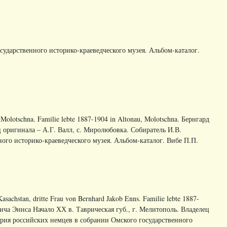
ударственного историко-краеведческого музея. Альбом-каталог.
 Molotschna. Familie lebte 1887-1904 in Altonau, Molotschna. Бернгард
ц оригинала – А.Г. Валл, с. Миролюбовка. Собиратель И.В.
ого историко-краеведческого музея. Альбом-каталог. Вибе П.П.
Kasachstan, dritte Frau von Bernhard Jakob Enns. Familie lebte 1887-
вича Эннса Начало ХХ в. Таврическая губ., г. Мелитополь. Владелец
ория российских немцев в собрании Омского государственного