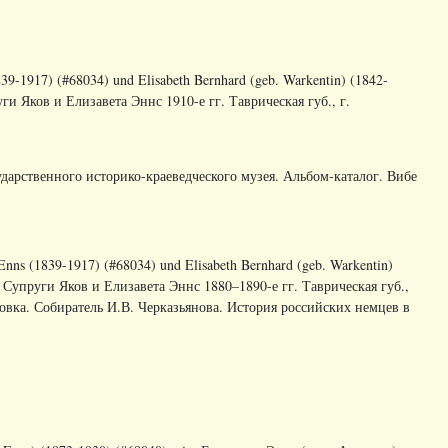
839-1917) (#68034) und Elisabeth Bernhard (geb. Warkentin) (1842-
руги Яков и Елизавета Эннс 1910-е гг. Таврическая губ., г.
дарственного историко-краеведческого музея. Альбом-каталог. Вибе
Enns (1839-1917) (#68034) und Elisabeth Bernhard (geb. Warkentin)
na. Супруги Яков и Елизавета Эннс 1880–1890-е гг. Таврическая губ.,
овка. Собиратель И.В. Черказьянова. История российских немцев в