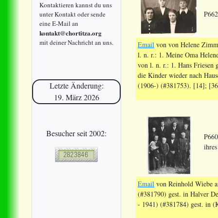
Kontaktieren kannst du uns
P662
unter Kontakt oder sende
eine E-Mail an
kontakt@chortitza.org
mit deiner Nachricht an uns.
Email
von von Helene Zimmer
l. n. r.: 1. Meine Oma Hele
von l. n. r.: 1. Hans Fries
die Kinder wieder nach Haus
Letzte Änderung:
(1906-) (#381753). [14]; [3
19. März 2026
Besucher seit 2002:
P660
ihre
Email
von Reinhold Wiebe an 
(#381790) gest. in Halver D
- 1941) (#381784) gest. in 