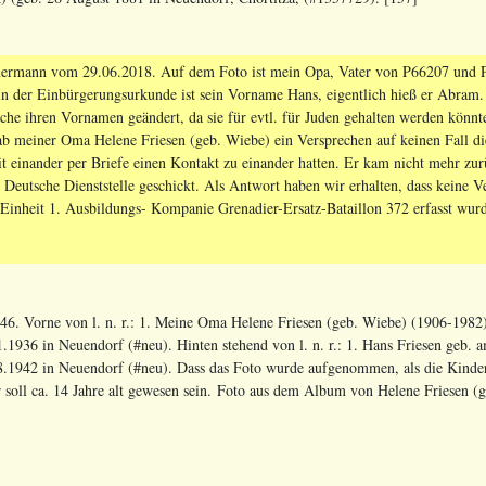
mann vom 29.06.2018. Auf dem Foto ist mein Opa, Vater von P66207 und P66
 der Einbürgerungsurkunde ist sein Vorname Hans, eigentlich hieß er Abram. M
e ihren Vornamen geändert, da sie für evtl. für Juden gehalten werden könn
b meiner Oma Helene Friesen (geb. Wiebe) ein Versprechen auf keinen Fall di
it einander per Briefe einen Kontakt zu einander hatten. Er kam nicht mehr zur
r Deutsche Dienststelle geschickt. Als Antwort haben wir erhalten, dass keine 
 Einheit 1. Ausbildungs- Kompanie Grenadier-Ersatz-Bataillon 372 erfasst w
46. Vorne von l. n. r.: 1. Meine Oma Helene Friesen (geb. Wiebe) (1906-1982
1.1936 in Neuendorf (#neu). Hinten stehend von l. n. r.: 1. Hans Friesen geb.
8.1942 in Neuendorf (#neu). Dass das Foto wurde aufgenommen, als die Kinde
r soll ca. 14 Jahre alt gewesen sein. Foto aus dem Album von Helene Friesen (