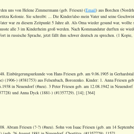
urden uns von Helene Zimmermann (geb. Friesen)
(
Email
) aus Borchen (Nordrhe
tza Kolonie. Sie schreibt: ... Die Kinder/also mein Vater und seine Geschwis
ter war zu diesem Zeitpunkt 5 Jahre alt. Als Oma wieder gesund war, wollte s
e musste alle 3 im Kinderheim groß werden. Nach Kommandatur durften sie wied
rt in russische Sprache, jetzt fällt ihm schwer deutsch zu sprechen. (1 Kopie,
48. Einbürgerungsurkunde von Hans Friesen geb. am 9.06.1905 in Gerhardstal,
e) (1906-) (#381753) aus Felsenbach, Borozenko. Kinder: 1. Anna Friesen geb
6.1938 in Neuendorf (#neu). 3 Peter Friesen geb. am 12.08.1942 in Neuendorf 
57728) und Anna Dyck (1881-) (#1357729). [14]; [364]
08. Abram Friesen (?-?) (#neu). Sohn von Isaac Friesen (geb. am 14 September
) (geb. 26 August 1881 in Neuendorf, Chortitza, (#1357729). [157]