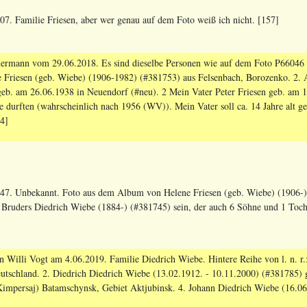
07. Familie Friesen, aber wer genau auf dem Foto weiß ich nicht. [157]
mann vom 29.06.2018. Es sind dieselbe Personen wie auf dem Foto P66046 u
ne Friesen (geb. Wiebe) (1906-1982) (#381753) aus Felsenbach, Borozenko. 2.
en geb. am 26.06.1938 in Neuendorf (#neu). 2 Mein Vater Peter Friesen geb. a
e durften (wahrscheinlich nach 1956 (WV)). Mein Vater soll ca. 14 Jahre alt 
64]
47. Unbekannt. Foto aus dem Album von Helene Friesen (geb. Wiebe) (1906-) 
s Bruders Diedrich Wiebe (1884-) (#381745) sein, der auch 6 Söhne und 1 Toch
Willi Vogt am 4.06.2019. Familie Diedrich Wiebe. Hintere Reihe von l. n. r.
eutschland. 2. Diedrich Diedrich Wiebe (13.02.1912. - 10.11.2000) (#381785) 
(Kimpersaj) Batamschynsk, Gebiet Aktjubinsk. 4. Johann Diedrich Wiebe (16.06