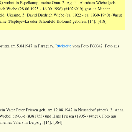
767) wohnt in Espelkamp, meine Oma. 2. Agatha Abraham Wiebe (geb.
drich Wiebe (28.06.1925 - 16.09.1996) (#1026919) gest. in Minden,
d, Ukraine. 5. David Diedrich Wiebe (ca. 1922 - ca. 1939-1940) (#neu)
aine (Neplujewka oder Schönfeld Kolonie) geboren. [14]; [418]
rtitza am 5.041947 in Paraguay.
Rückseite
vom Foto P66042. Foto aus
Mein Vater Peter Friesen geb. am 12.08.1942 in Neuendorf (#neu). 3. Anna
 Wiebe) (1906-) (#381753) und Hans Friesen (1905-) (#neu). Foto aus
eines Vaters in Leipzig. [14]; [364]