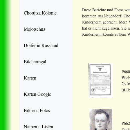
Diese Berichte und Fotos w
Chortitza Kolonie
kommen aus Neuendorf, Chorti
Kinderheim gebracht. Mein Va
hat es nicht zugelassen. Si
Molotschna
Kinderheim konnte er kein Wo
Dörfer in Russland
Bücherregal
P660
Karten
Wieb
26.0
(#13
Karten Google
Bilder u Fotos
P662
Namen u Listen
Dyck