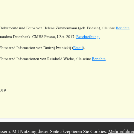
Dokumente und Fotos von Helene Zimmermann (geb. Friesen), alle ihre
Berichte
.
randma Datenbank. CMHS Fresno, USA. 2017.
Beschreibung.
Fotos und Information von Dmitrij Iwanizkij (
Email
).
 Fotos und Informationen von Reinhold Wiebe,
alle seine
Berichte
.
2019
025 Chortitza.org | Supported by
D. F. Plett Historical Research Found
ssern. Mit Nutzung dieser Seite akzeptieren Sie Cookies.
Mehr erfahre