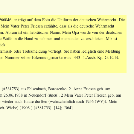
046. er trägt auf dem Foto die Uniform der deutschen Wehrmacht. Die
ein Vater Peter Friesen erzählte, dass als die deutsche Wehrmacht
ten. Abram ist ein hebräischer Name. Mein Opa wurde von der deutschen
e Waffe in die Hand zu nehmen und niemanden zu erschießen. Mir ist
ück.
Vermisst- oder Todesmeldung vorliegt. Sie haben lediglich eine Meldung
urde. Nummer seiner Erkennungsmarke war: -443- 1.Ausb. Kp. G. E. B.
) (#381753) aus Felsenbach, Borozenko. 2. Anna Friesen geb. am
 am 26.06.1938 in Neuendorf (#neu). 2 Mein Vater Peter Friesen geb. am
r wieder nach Hause durften (wahrscheinlich nach 1956 (WV)). Mein
geb. Wiebe) (1906-) (#381753). [14]; [364]