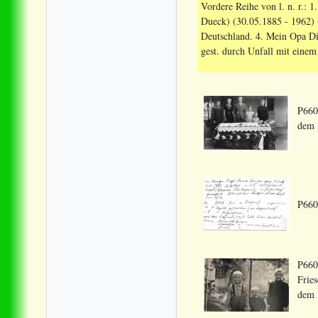
Vordere Reihe von l. n. r.:
Dueck) (30.05.1885 - 1962) 
Deutschland. 4. Mein Opa Di
gest. durch Unfall mit eine
P660
dem 
P660
P660
Frie
dem 