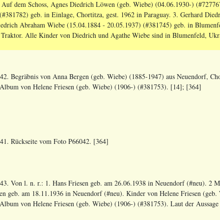
 1. Auf dem Schoss, Agnes Diedrich Löwen (geb. Wiebe) (04.06.1930-) (#727
(#381782) geb. in Einlage, Chortitza, gest. 1962 in Paraguay. 3. Gerhard Die
edrich Abraham Wiebe (15.04.1884 - 20.05.1937) (#381745) geb. in Blumenfel
m Traktor. Alle Kinder von Diedrich und Agathe Wiebe sind in Blumenfeld, Ukr
42. Begräbnis von Anna Bergen (geb. Wiebe) (1885-1947) aus Neuendorf, Cho
Album von Helene Friesen (geb. Wiebe) (1906-) (#381753). [14]; [364]
41. Rückseite vom Foto P66042. [364]
43. Von l. n. r.: 1. Hans Friesen geb. am 26.06.1938 in Neuendorf (#neu). 2 
sen geb. am 18.11.1936 in Neuendorf (#neu). Kinder von Helene Friesen (geb.
Album von Helene Friesen (geb. Wiebe) (1906-) (#381753). Laut der Aussage m