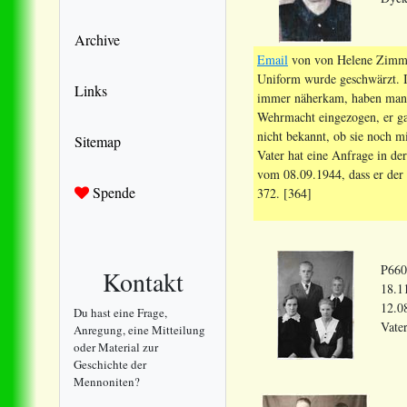
Archive
Email
von von Helene Zimmer
Uniform wurde geschwärzt. In
Links
immer näherkam, haben manch
Wehrmacht eingezogen, er ga
nicht bekannt, ob sie noch m
Sitemap
Vater hat eine Anfrage in de
vom 08.09.1944, dass er der
Spende
372. [364]
P660
Kontakt
18.1
12.0
Du hast eine Frage,
Vate
Anregung, eine Mitteilung
oder Material zur
Geschichte der
Mennoniten?