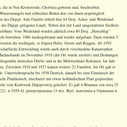
 die in Neu Kronsweide, Chortitza geboren sind, beschrieben.
Wassermangels und schlechter Böden den von ihnen ursprünglich
e des Dnjepr. Jede Familie erhielt hier 64 Desj. Acker- und Weideland
he des Dnjepr gelegenes Land). Neben den mit Land ausgestatteten Siedlern
gelöhner. Vom Weideland wurden jährlich etwa 80 Desj. „Heuschlag“
ucht betrieben. 1886 niedergebrannt und wieder aufgebaut. Dazu wurden 5
eizen die wichtigste, es folgten Hafer, Gerste und Roggen. Ab 1910
tschaftliche Entwicklung wurde auch durch verschiedene Katastrophen
ie Machnobande im November 1919 (der Ort wurde zerstört) und Drohungen
liegenden deutschen Dörfer und in die Molotschnaer Kolonien. Im Jahr
ien. Zwischen 1924 und 1927 kamen weitere 22 Familien. Im Ort gab es
rde. Unterrichtssprache bis 1938 Deutsch, danach bis zum Einmarsch der
he Plattdeutsch, durchsetzt mit etwas holländischem Platt gesprochen.
wurde vom Kraftwerk Dnjeprostroj geliefert. Es gab 4 Brunnen von etwa 25
1-22), в 1929-41 депортированы 13 чел. Жит. выселены в Германию в