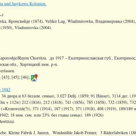
tza und Jasykowo Kolonien.
-)
ka, Кронсвейде (1874), Velikii Lug, Wladimirowka, Владимировка (2004
(1930), Vladimirovka (2004).
Saporoshje/Rayon Chortitza. до 1917 – Екатеринославская губ., Екатеринос
ская обл., Хортицкий нем. р-н.
erlassen.
 [43]; [45]; [46];
e 1942
; 34
двора
и
63
беззем
.
семьи
), 3.027 Deßj. (1859; 91 Häuser), 3114
дес
. (1
m + 112w) 212 (1816), 212 (1818), 741 (1856), 785 (1858), 732 (1859), 732 
(=Kronsweide?)), 371 (1914), 187 (1917), 371 (1918), 408 (1919), 189/189
(1942; 18 нем. сем. или 23% без главы семьи).
189 (1926)
ortitza)
iebe. Kleine Fabrik J. Janzen, Windmühle Jakob Penner, 3 Räderfabriken (1