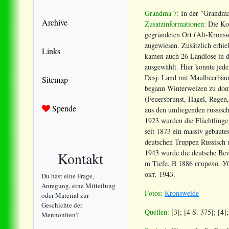
Grandma 7:
In der "Grandma
Archive
Zusatzinformationen:
Die Kol
gegründeten Ort (Alt-Kronswe
zugewiesen. Zusätzlich erhie
Links
kamen auch 26 Landlose in d
ausgewählt. Hier konnte jede
Desj. Land mit Maulbeerbäum
Sitemap
begann Winterweizen zu domi
(Feuersbrunst, Hagel, Regen
Spende
aus den umliegenden russisc
1923 wurden die Flüchtlinge
seit 1873 ein massiv gebaute
deutschen Truppen Russisch u
1943 wurde die deutsche Bevö
Kontakt
m Tiefe. В 1886 сгорело. 
окт. 1943.
Du hast eine Frage,
Anregung, eine Mitteilung
Fotos:
Kronsweide
oder Material zur
Geschichte der
Quellen:
[3]; [4 S. 375]; [4]
Mennoniten?