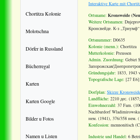
Interaktive Karte mit Chorti
Chortitza Kolonie
Kronsweide (Neu
Ortsname:
Weitere Ortsnamen:
Dnjeprow
Кронсвейде. К-з „Триумф“ 
Molotschna
Ortsnummer:
D0635
Kolonie (menn.):
Chortitza
Dörfer in Russland
Mutterkolonie:
Preussen
Admin. Zuordnung:
Gebiet 
Bücherregal
Запорожская/Днепропетров
Gründungsjahr:
1833, 1943 v
Topografische Lage:
[27 E6];
Karten
Dorfplan:
Skizze Kronsweid
Landfläche:
2210 дес. (1857
Karten Google
Einwohnerzahl:
37 Fam. (100
Nachbardorf Wladimirowska 
нем. (1941), 376/358 нем. 
Bilder u Fotos
Konfession:
mennonitisch (Ch
Namen u Listen
Industrie und Handel:
6 Betr