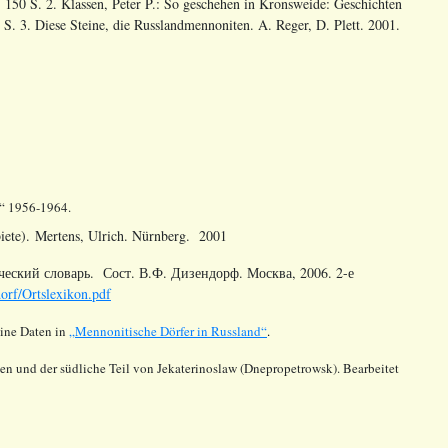
 150 S. 2. Klassen, Peter P.: So geschehen in Kronsweide: Geschichten
. 3. Diese Steine, die Russlandmennoniten. A. Reger, D. Plett. 2001.
“ 1956-1964.
iete). Mertens, Ulrich. Nürnberg. 2001
еский словарь. Сост. В.Ф. Дизендорф. Москва, 2006. 2-е
dorf/Ortslexikon.pdf
ine Daten in
„Mennonitische Dörfer in Russland“
.
ien
und der südliche Teil von
Jekaterinoslaw
(
Dnepropetrowsk
).
Bearbeitet