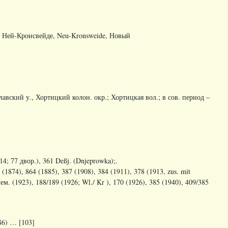
), Ней-Кронсвейде, Neu-Kronsweide, Новый
лавский у., Хортицкий колон. окр.; Хортицкая вол.; в сов. период –
914; 77
двор
.), 361 Deßj. (Dnjeprowka);.
(1874), 864 (1885), 387 (1908), 384 (1911), 378 (1913, zus. mit
нем
.
(1923), 188/189 (1926;
Wl
./
Kr
), 170 (1926), 385 (1940), 409/385
886) … [103]