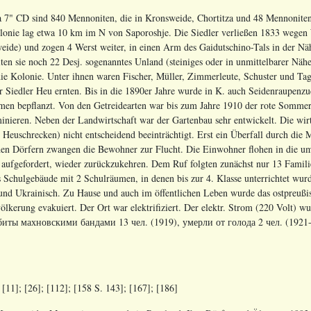
 7" CD sind 840 Mennoniten, die in Kronsweide, Chortitza und 48 Mennoniten,
onie lag etwa 10 km im N von Saporoshje. Die Siedler verließen 1833 wegen 
ide) und zogen 4 Werst weiter, in einen Arm des Gaidutschino-Tals in der Näh
lten sie noch 22 Desj. sogenanntes Unland (steiniges oder in unmittelbarer Nä
ie Kolonie. Unter ihnen waren Fischer, Müller, Zimmerleute, Schuster und Ta
r Siedler Heu ernten. Bis in die 1890er Jahre wurde in K. auch Seidenraupenz
en bepflanzt. Von den Getreidearten war bis zum Jahre 1910 der rote Sommerw
nieren. Neben der Landwirtschaft war der Gartenbau sehr entwickelt. Die wir
, Heuschrecken) nicht entscheidend beeinträchtigt. Erst ein Überfall durch d
hen Dörfern zwangen die Bewohner zur Flucht. Die Einwohner flohen in die um
 aufgefordert, wieder zurückzukehren. Dem Ruf folgten zunächst nur 13 Famil
s Schulgebäude mit 2 Schulräumen, in denen bis zur 4. Klasse unterrichtet wu
nd Ukrainisch. Zu Hause und auch im öffentlichen Leben wurde das ostpreußisc
lkerung evakuiert. Der Ort war elektrifiziert. Der elektr. Strom (220 Volt) 
Убиты махновскими бандами 13 чел.
(1919), умерли от голода 2 чел. (192
; [11]; [26]; [112]; [158 S. 143]; [167]; [186]