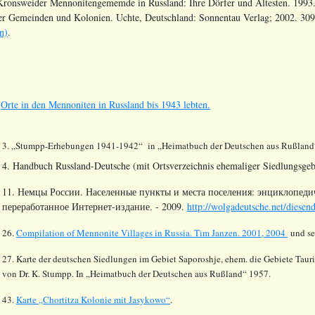
e Kronsweider Mennonitengememde in Russland: Ihre Dörfer und Ältesten. 1993.
er Gemeinden und Kolonien. Uchte, Deutschland: Sonnentau Verlag; 2002. 309 S
n)
.
s
Orte in den Mennoniten in Russland bis 1943 lebten.
3. „
Stumpp
-Erhebungen 1941-1942“
in
„Heimatbuch der Deutschen aus
Rußland
4. Handbuch Russland-Deutsche (mit Ortsverzeichnis ehemaliger Siedlungsgeb
11. Немцы России. Населенные пункты и места поселения: энциклопедич
переработанное Интернет-издание. - 2009.
http://wolgadeutsche.net/diesen
26.
Compilation of Mennonite Villages in Russia.
Tim Janzen. 2001, 2004
und se
27. Karte der deutschen Siedlungen im Gebiet
Saporoshje
, ehem. die Gebiete
Taur
von Dr. K.
Stumpp
. In „Heimatbuch der Deutschen aus
Rußland
“ 1957.
43.
Karte „
Chortitza
Kolonie mit
Jasykowo
“
.