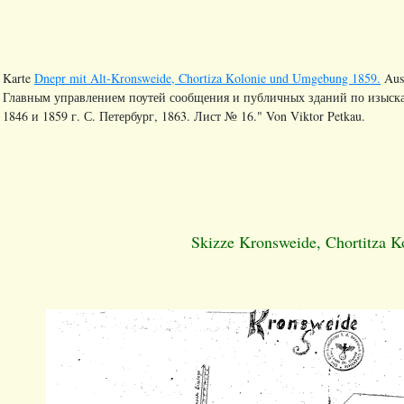
Karte
Dnepr mit Alt-Kronsweide, Chortiza Kolonie und Umgebung 1859.
Aus
Главным управлением поутей сообщения и публичных зданий по изыс
1846 и 1859 г. С. Петербург, 1863. Лист № 16." Von Viktor Petkau.
Skizze Kronsweide, Chortitza K