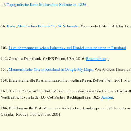
45.
Topografische Karte Molotschna Kolonie ca. 1856.
46.
Karte
„
Molotschna
Kolonie
“ by W. Schroeder
. Mennonite Historical Atlas. Fi
103.
Liste der mennonitischen Industrie- und Handelsunternehmen in Russland
.
112.
Grandma Datenbank. CMHS Fresno, USA. 2016.
Beschreibung.
151.
Mennonitische Orte in Russland in Google My Maps.
Von Andreas Tissen und
158. Diese Steine, die Russlandmennoniten. Adina Reger, Delbert Plett. 2001. Man
167. Hertha, Zeitschrift für Erd-, Völker- und Staatenkunde von Heinrich Karl W
Veröffentlicht von In der J.G. Cotta'schen Buchhandlung, 1825
Auszug
.
186. Building on the Past: Mennonite Architecture, Landscape and Settlements in
Canada: Raduga Publications, 2004.