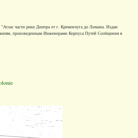
 "Атлас части реки Днепра от г. Кременчуга до Лимана. Издан
каниям, произведенным Инженерами Корпуса Путей Сообщения в
olonie