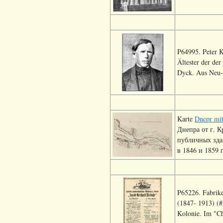
P64995. Peter K
Ältester der de
Dyck. Aus Neu-S
Karte
Dnepr mit
Днепра от г. 
публичных зда
в 1846 и 1859 г
P65226. Fabrik
(1847- 1913) (#
Kolonie. Im "Ch