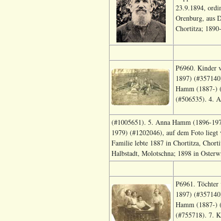
23.9.1894, ordi
Orenburg, aus D
Chortitza; 1890
P6960. Kinder 
1897) (#357140)
Hamm (1887-) (
(#506535). 4. 
(#1005651). 5. Anna Hamm (1896-197
1979) (#1202046), auf dem Foto liegt 
Familie lebte 1887 in Chortitza, Chort
Halbstadt, Molotschna; 1898 in Osterwi
P6961. Töchter
1897) (#357140)
Hamm (1887-) (
(#755718). 7. 