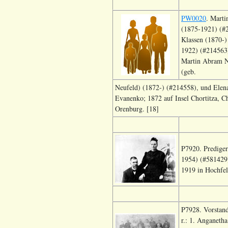
PW0020
. Marti
(1875-1921) (#
Klassen (1870-)
1922) (#214563)
Martin Abram Ne
(geb.
Neufeld) (1872-) (#214558), und Elen
Evanenko; 1872 auf Insel Chortitza, C
Orenburg. [18]
P7920. Prediger
1954) (#581429)
1919 in Hochfel
P7928. Vorstand
r.: 1. Anganeth