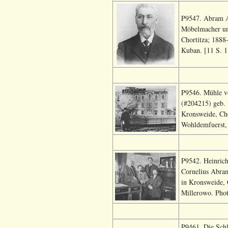
P9547. Abram Ab
Möbelmacher un
Chortitza; 1888
Kuban. [11 S. 1
P9546. Mühle v
(#204215) geb. 
Kronsweide, Cho
Wohldemfuerst, 
P9542. Heinrich
Cornelius Abram
in Kronsweide,
Millerowo. Phot
P9461. Die Schl