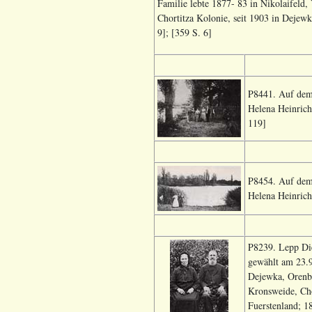
Familie lebte 1877- 83 in Nikolaifeld
Chortitza Kolonie, seit 1903 in Dejewk
9]; [359 S. 6]
P8441. Auf dem 
Helena Heinrich
119]
P8454. Auf dem 
Helena Heinrich
P8239. Lepp Die
gewählt am 23.9
Dejewka, Orenbu
Kronsweide, Cho
Fuerstenland; 1