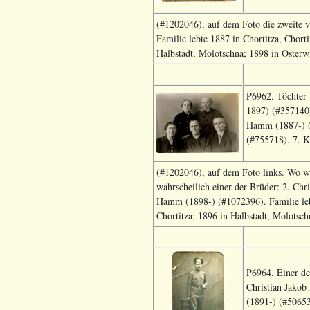
(#1202046), auf dem Foto die zweite v
Familie lebte 1887 in Chortitza, Chort
Halbstadt, Molotschna; 1898 in Osterwi
P6962. Töchter
1897) (#357140)
Hamm (1887-) (
(#755718). 7. 
(#1202046), auf dem Foto links. Wo we
wahrscheilich einer der Brüder: 2. C
Hamm (1898-) (#1072396). Familie lebt
Chortitza; 1896 in Halbstadt, Molotsch
P6964. Einer de
Christian Jakob
(1891-) (#50653