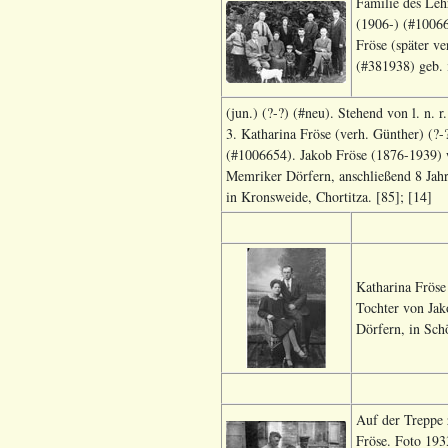
Familie des Leh
(1906-) (#10066
Fröse (später v
(#381938) geb. 
(jun.) (?-?) (#neu). Stehend von l. n.
3. Katharina Fröse (verh. Günther) (?-
(#1006654). Jakob Fröse (1876-1939) wa
Memriker Dörfern, anschließend 8 Jah
in Kronsweide, Chortitza. [85]; [14]
Katharina Fröse
Tochter von Jak
Dörfern, in Sch
Auf der Treppe 
Fröse. Foto 193