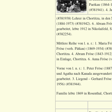
Paetkau (1864-1
(#381941). 4. J
(#381938) Lehrer in Chortitza, in den
(1884-1973) (#381942). 6. Abram Fröse
gearbeitet, lebte 1912 in Nikolaifeld,
(#382254).
Mittlere Reihe von l. n. r.: 1. Maria F
Fröse (verh. Pätkau) (1869-1934) (#38
Chortitza. 4. Abram Fröse (1843-1912)
in Einlage, Chortitza. 6. Anna Fröse (
Vorne von l. n. r.: 1. Peter Fröse (1
und Agatha nach Kanada ausgewandert.
gearbeitet. 3. Liegend – Gerhard Frös
1956) (#381944).
Familie lebte 1869 in Rosenthal, Chort