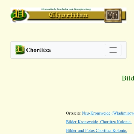
Chortitza
Bil
Ortsseite
Neu-Kronsweide (Wladimirowk
Bilder Kronsweide, Chortitza Kolonie.
Bilder und Fotos Chortitza Kolonie.