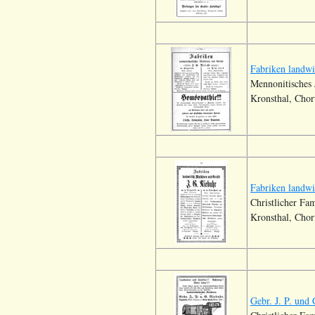
Fabriken landwi
Mennonitisches 
Kronsthal, Chor
Fabriken landwi
Christlicher Fa
Kronsthal, Chor
Gebr. J. P. und