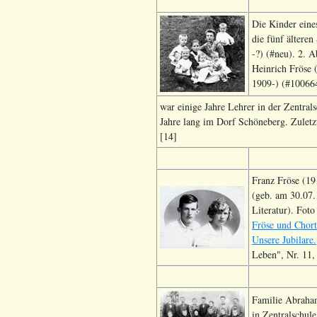
Die Kinder eine
die fünf ältere
-?) (#neu). 2. 
Heinrich Fröse 
1909-) (#100664
war einige Jahre Lehrer in der Zentral
Jahre lang im Dorf Schöneberg. Zuletz
[14]
Franz Fröse (19
(geb. am 30.07.
Literatur). Fot
Fröse und Chort
Unsere Jubilare.
Leben", Nr. 11,
Familie Abraham
in Zentralschule