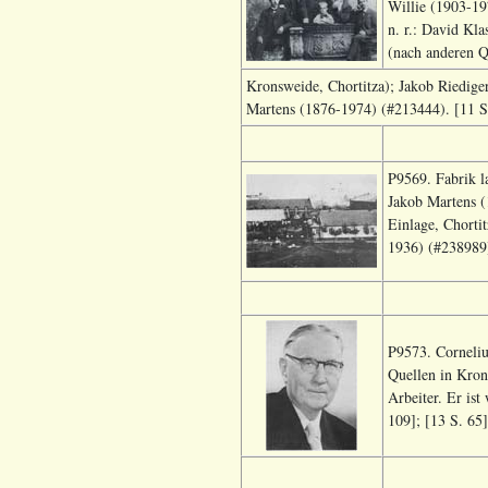
Willie (1903-19
n. r.: David Kl
(nach anderen Q
Kronsweide, Chortitza); Jakob Riedige
Martens (1876-1974) (#213444). [11 S.
P9569. Fabrik l
Jakob Martens 
Einlage, Chorti
1936) (#238989) 
P9573. Corneliu
Quellen in Kron
Arbeiter. Er is
109]; [13 S. 65]