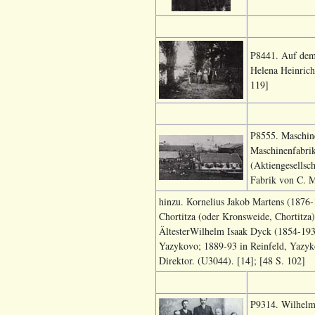
P8441. Auf dem 
Helena Heinrich
119]
P8555. Maschine
Maschinenfabri
(Aktiengesellsc
Fabrik von C. 
hinzu. Кornelius Jakob Martens (1876
Chortitza (oder Kronsweide, Chortitz
ÄltesterWilhelm Isaak Dyck (1854-1936
Yazykovo; 1889-93 in Reinfeld, Yazyko
Direktor. (U3044). [14]; [48 S. 102]
P9314. Wilhelm 