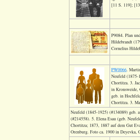
[11 S. 119]; [13
P9084. Plan und
Hildebrandt (17
Cornelius Hilde
PW0066
. Marti
Neufeld (1875-1
Chortitza. 3. J
in Kronsweide, 
geb. in Hochfel
Chortitza. 3. Ma
Neufeld (1845-1925) (#134089) geb. auf
(#214558). 5. Elena Esau (geb. Neufel
Chortitza; 1873, 1887 auf dem Gut Ev
Orenburg. Foto ca. 1900 in Deyevka, 