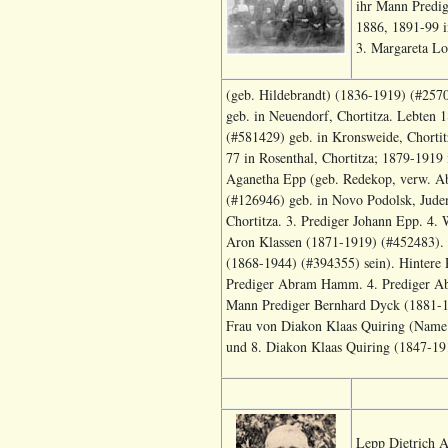
ihr Mann Predig
1886, 1891-99 i
3. Margareta L
(geb. Hildebrandt) (1836-1919) (#257
geb. in Neuendorf, Chortitza. Lebten 
(#581429) geb. in Kronsweide, Chorti
77 in Rosenthal, Chortitza; 1879-1919 
Aganetha Epp (geb. Redekop, verw. Ab
(#126946) geb. in Novo Podolsk, Juden
Chortitza. 3. Prediger Johann Epp. 4.
Aron Klassen (1871-1919) (#452483). 
(1868-1944) (#394355) sein). Hintere
Prediger Abram Hamm. 4. Prediger Ab
Mann Prediger Bernhard Dyck (1881-19
Frau von Diakon Klaas Quiring (Name u
und 8. Diakon Klaas Quiring (1847-19
Lepp Dietrich A