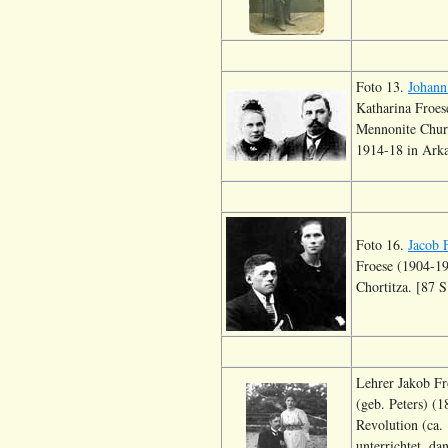
Foto 13.
Johann
Katharina Froes
Mennonite Churc
1914-18 in Arka
Foto 16.
Jacob 
Froese (1904-19
Chortitza. [87 S
Lehrer Jakob Fr
(geb. Peters) (
Revolution (ca.
unterrichtet, da