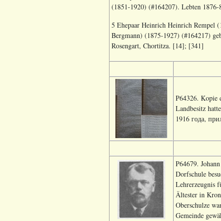
(1851-1920) (#164207). Lebten 1876-83
5 Ehepaar Heinrich Heinrich Rempel (1
Bergmann) (1875-1927) (#164217) geb.
Rosengart, Chortitza. [14]; [341]
P64326. Kopie d
Landbesitz hat
1916 года, прил
P64679. Johann 
Dorfschule besu
Lehrerzeugnis f
Ältester in Kron
Oberschulze war
Gemeinde gewähl