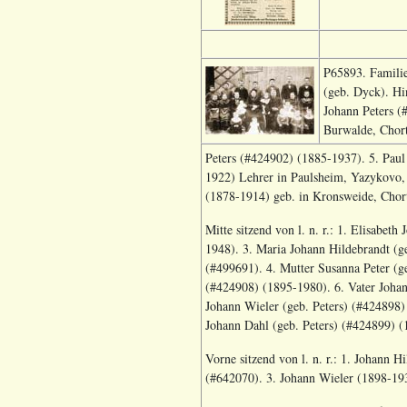
P65893. Familie
(geb. Dyck). Hin
Johann Peters (
Burwalde, Chort
Peters (#424902) (1885-1937). 5. Paul
1922)
Lehrer in Paulsheim, Yazykovo
(1878-1914) geb. in
Kronsweide, Chor
Mitte sitzend von l. n. r.: 1. Elisabe
1948). 3.
Maria Johann Hildebrandt (g
(#499691). 4. Mutter
Susanna Peter (g
(#424908) (1895-1980). 6. Vater
Johan
Johann Wieler (geb. Peters) (#424898)
Johann Dahl (geb. Peters) (#424899) 
Vorne sitzend von l. n. r.: 1. Johann 
(#642070). 3. Johann Wieler (1898-193