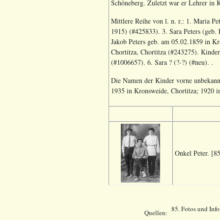
Schöneberg. Zuletzt war er Lehrer in K
Mittlere Reihe von l. n. r.: 1. Maria P
1915) (#425833). 3. Sara Peters (geb.
Jakob Peters geb. am 05.02.1859 in Kro
Chortitza, Chortitza (#243275). Kinde
(#1006657). 6. Sara ? (?-?) (#neu). .
Die Namen der Kinder vorne unbekannt,
1935 in Kronsweide, Chortitza; 1920 in
Onkel Peter. [85
85
. Fotos und Inf
Quellen: