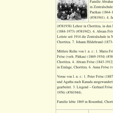
Familie Abraham
in Zentralschule
Paetkau (1864-1
(#381941). 4. J
(#381938) Lehrer in Chortitza, in den
(1884-1973) (#381942). 6. Abram Frös
Leitete seit 1914 die Zentralschule in
Chortitza. 7. Johann Hildebrand (1873
Mittlere Reihe von l. n. r.: 1. Maria F
Fröse (verh. Pätkau) (1869-1934) (#38
Chortitza. 4. Abram Fröse (1843-1912)
in Einlage, Chortitza. 6. Anna Fröse (
Vorne von l. n. r.: 1. Peter Fröse (1
und Agatha nach Kanada ausgewandert.
gearbeitet. 3. Liegend – Gerhard Frös
1956) (#381944).
Familie lebte 1869 in Rosenthal, Chort