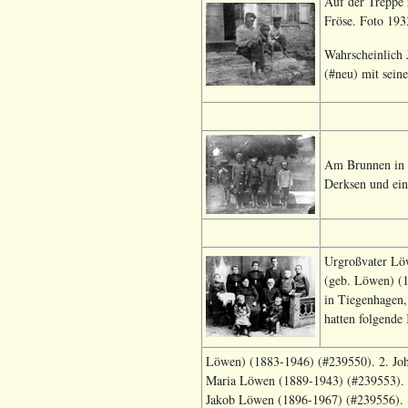
Auf der Treppe 
Fröse. Foto 193
Wahrscheinlich 
(#neu) mit sein
Am Brunnen in K
Derksen und ein
Urgroßvater Löw
(geb. Löwen) (
in Tiegenhagen,
hatten folgende
Löwen) (1883-1946) (#239550). 2. Jo
Maria Löwen (1889-1943) (#239553). 
Jakob Löwen (1896-1967) (#239556). 