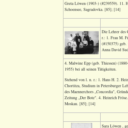
Greta Löwen (1903-) (#239559). 11. H
Schoensee, Sagradovka. [85]; [14]
Die Lehrer des 
r.: 1. Frau M. 
(#150375) geb. 
Anna David Sud
4. Malwine Epp (geb. Thiessen) (1880
1955) bei all seinen Tätigkeiten.
Stehend von l. n. r.: 1. Hans H. 2. He
Chortitza, Studium in Petersburger Leh
des Maennerchors „Concordia", Gründer
Zeitung „Der Bote". 4. Heinrich Fröse.
Moskau. [85]; [14]
Sara Löwen , ge