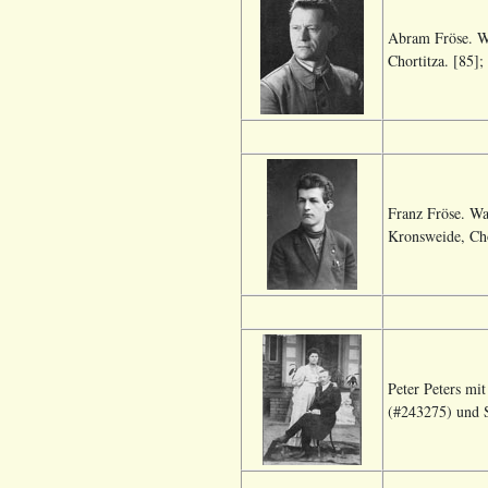
Abram Fröse. W
Chortitza. [85];
Franz Fröse. Wa
Kronsweide, Cho
Peter Peters mi
(#243275) und S