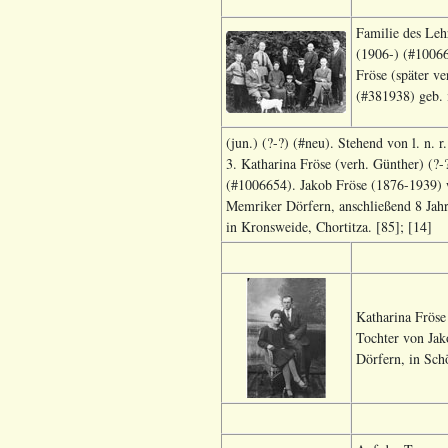
Familie des Leh
(1906-) (#10066
Fröse (später v
(#381938) geb. 
(jun.) (?-?) (#neu). Stehend von l. n.
3. Katharina Fröse (verh. Günther) (?-
(#1006654). Jakob Fröse (1876-1939) wa
Memriker Dörfern, anschließend 8 Jah
in Kronsweide, Chortitza. [85]; [14]
Katharina Fröse
Tochter von Jak
Dörfern, in Sch