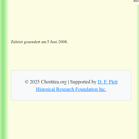
Sei
Zuletzt geaendert am 5 Juni 2008.
© 2025 Chortitza.org | Supported by
D. F. Plett
Historical Research Foundation Inc.