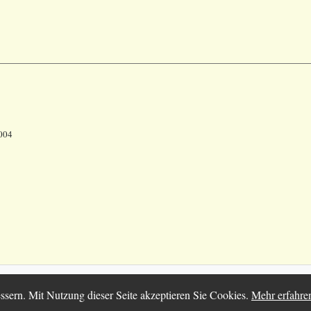
2004
025 Chortitza.org | Supported by
D. F. Plett Historical Research Found
ssern. Mit Nutzung dieser Seite akzeptieren Sie Cookies.
Mehr erfahre