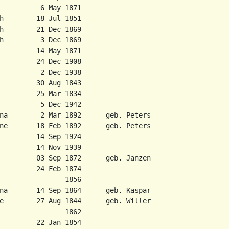
          6 May 1871

h        18 Jul 1851

h        21 Dec 1869

h         3 Dec 1869

         14 May 1871

         24 Dec 1908

          2 Dec 1938

         30 Aug 1843

         25 Mar 1834

          5 Dec 1942

na        2 Mar 1892      geb. Peters

ne       18 Feb 1892      geb. Peters

         14 Sep 1924

         14 Nov 1939

         03 Sep 1872      geb. Janzen

         24 Feb 1874

                1856

na       14 Sep 1864      geb. Kaspar

e        27 Aug 1844      geb. Willer

                1862

         22 Jan 1854
