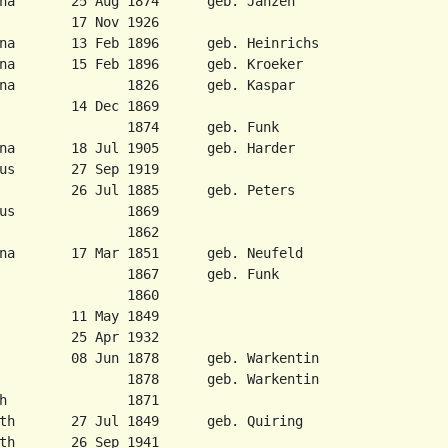
ha       25 Aug 1874      geb. Janzen

         17 Nov 1926

na       13 Feb 1896      geb. Heinrichs

na       15 Feb 1896      geb. Kroeker

na              1826      geb. Kaspar

         14 Dec 1869

                1874      geb. Funk

na       18 Jul 1905      geb. Harder

us       27 Sep 1919

         26 Jul 1885      geb. Peters

us              1869

                1862

na       17 Mar 1851      geb. Neufeld

                1867      geb. Funk

                1860

         11 May 1849

         25 Apr 1932

         08 Jun 1878      geb. Warkentin

                1878      geb. Warkentin

h               1871

th       27 Jul 1849      geb. Quiring

th       26 Sep 1941
