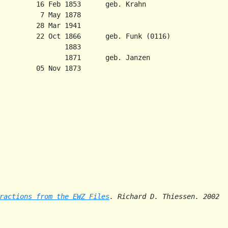
         16 Feb 1853      geb. Krahn

          7 May 1878

         28 Mar 1941

         22 Oct 1866      geb. Funk (0116)

                1883

                1871      geb. Janzen

         05 Nov 1873

ractions from the EWZ Files
. Richard D. Thiessen. 2002