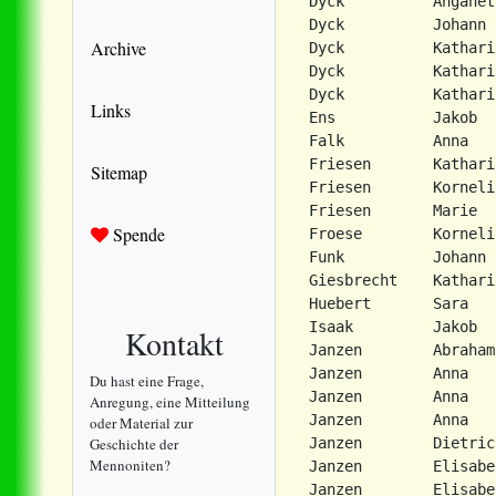
Dyck          Anganet
Dyck          Johann 
Archive
Dyck          Kathari
Dyck          Kathari
Dyck          Kathari
Links
Ens           Jakob  
Falk          Anna   
Friesen       Kathari
Sitemap
Friesen       Korneli
Friesen       Marie  
Spende
Froese        Korneli
Funk          Johann 
Giesbrecht    Kathari
Huebert       Sara   
Isaak         Jakob  
Kontakt
Janzen        Abraham
Janzen        Anna   
Du hast eine Frage,
Janzen        Anna   
Anregung, eine Mitteilung
Janzen        Anna   
oder Material zur
Geschichte der
Janzen        Dietric
Mennoniten?
Janzen        Elisabe
Janzen        Elisabe