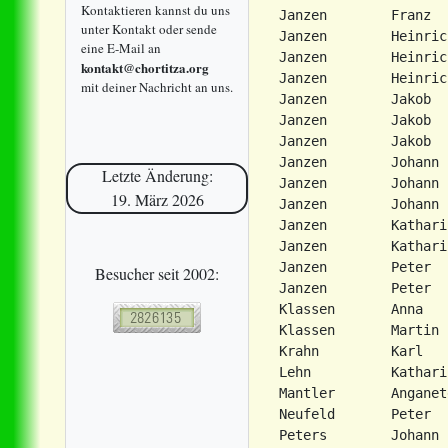
Kontaktieren kannst du uns
Janzen        Franz  
unter Kontakt oder sende
Janzen        Heinric
eine E-Mail an
Janzen        Heinric
kontakt@chortitza.org
Janzen        Heinric
mit deiner Nachricht an uns.
Janzen        Jakob  
Janzen        Jakob  
Janzen        Jakob  
Janzen        Johann 
Letzte Änderung:
Janzen        Johann 
19. März 2026
Janzen        Johann 
Janzen        Kathari
Janzen        Kathari
Janzen        Peter  
Besucher seit 2002:
Janzen        Peter  
Klassen       Anna   
Klassen       Martin 
Krahn         Karl   
Lehn          Kathari
Mantler       Anganet
Neufeld       Peter  
Peters        Johann 