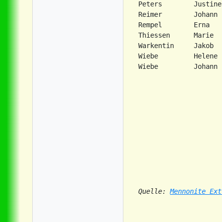
Peters        Justine
Reimer        Johann 
Rempel        Erna   
Thiessen      Marie  
Warkentin     Jakob  
Wiebe         Helene 
Wiebe         Johann 
Quelle: 
Mennonite Ext