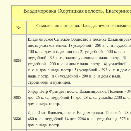
Владиморов
ка (Хортицкая волость, Екатериносл
Фамилия, имя, отчество. Площадь землепользования
Nr.
Владимирское Сельское Общество в поселке Владимировк
шесть участков земли: 1) усадебной - 280 к. с. и неудобно
100 к. с., дом и надв. постр.; 2) усадебной - 500 к. с. и
неудобной - 95 к. с., здание училища и надв. постр.; 3)
3884
усадебной - 200 к. с. и дом с надв. постр.; 4) усадебной -
к. с. и дом с надв. постр.; 5) усадебной - 293 к. с. и дом с
надв. постр.; и 6) усадебной - 200 к. с. и дом с надв.
строениями и кузницей.
Унрау Петр Францев, пос. с. Владимировки. Полевой - 3
3885
дес. 26 к. с., неудобной 13 дес. 28 к. с., усадьбы 2200 к. с.
дом с надв. постр.
Даль Иван Яковлев, пос. с. Владимировки. Полевой - 48 д
3886
480 к. с., неудобной 14 дес. 2264 к. с., усадьбы 1 д. 575 к. 
дом с надв. постр.