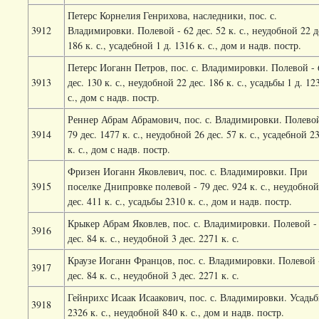
Петерс Корнелия Генрихова, наследники, пос. с.
3912
Владимировки. Полевой - 62 дес. 52 к. с., неудобной 22 д
186 к. с., усадебной 1 д. 1316 к. с., дом и надв. постр.
Петерс Иоганн Петров, пос. с. Владимировки. Полевой - 
3913
дес. 130 к. с., неудобной 22 дес. 186 к. с., усадьбы 1 д. 12
с., дом с надв. постр.
Реннер Абрам Абрамович, пос. с. Владимировки. Полевой
3914
79 дес. 1477 к. с., неудобной 26 дес. 57 к. с., усадебной 2
к. с., дом с надв. постр.
Фризен Иоганн Яковлевич, пос. с. Владимировки. При
3915
поселке Днипровке полевой - 79 дес. 924 к. с., неудобной
дес. 411 к. с., усадьбы 2310 к. с., дом и надв. постр.
Крыкер Абрам Яковлев, пос. с. Владимировки. Полевой -
3916
дес. 84 к. с., неудобной 3 дес. 2271 к. с.
Краузе Иоганн Францов, пос. с. Владимировки. Полевой 
3917
дес. 84 к. с., неудобной 3 дес. 2271 к. с.
Гейнрихс Исаак Исаакович, пос. с. Владимировки. Усадь
3918
2326 к. с., неудобной 840 к. с., дом и надв. постр.