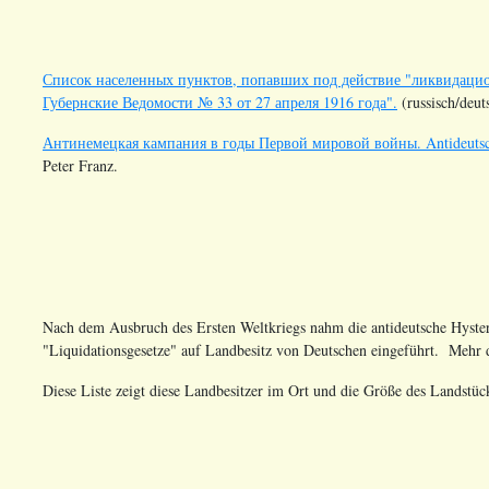
Список населенных пунктов, попавших под действие "ликвидацио
Губернские Ведомости № 33 от 27 апреля 1916 года".
(russisch/deut
Антинемецкая кампания в годы Первой мировой войны. Antideutsch
Peter Franz.
Nach dem Ausbruch des Ersten Weltkriegs nahm die antideutsche Hyster
"Liquidationsgesetze" auf Landbesitz von Deutschen eingeführt. Mehr
Diese Liste zeigt diese Landbesitzer im Ort und die Größe des Landstück