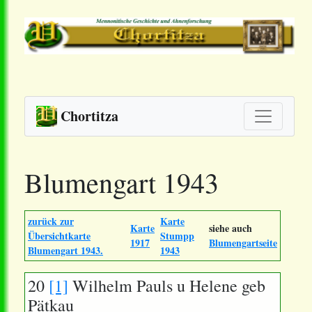
Chortitza
Blumengart 1943
zurück zur
Karte
Karte
siehe auch
Übersichtkarte
Stumpp
1917
Blumengartseite
Blumengart 1943.
1943
20
[1]
Wilhelm Pauls u Helene geb
Pätkau