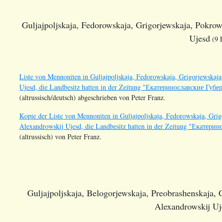
Guljajpoljskaja, Fedorowskaja, Grigorjewskaja, Pokrows
Ujesd
(9 E
Liste von Mennoniten in Guljajpoljskaja, Fedorowskaja, Grigorjewskaja
Ujesd, die Landbesitz hatten in der Zeitung "Екатеринославские Гу
(altrussisch/deutsch) abgeschrieben von Peter Franz.
Kopie der Liste von Mennoniten in Guljajpoljskaja, Fedorowskaja, Grig
Alexandrowskij Ujesd, die Landbesitz hatten in der Zeitung "Екате
(altrussisch) von Peter Franz.
Guljajpoljskaja, Belogorjewskaja, Preobrashenskaja, 
Alexandrowskij Uj