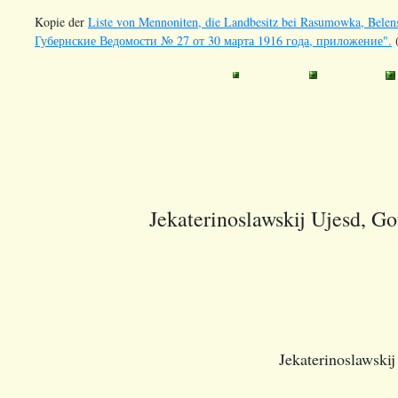
Kopie der
Liste von Mennoniten, die Landbesitz bei Rasumowka, Belen
Губернские Ведомости № 27 от 30 марта 1916 года, приложение".
(
Jekaterinoslawskij Ujesd
, Go
Jekaterinoslawskij