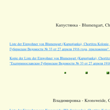
Капустянка - Blumengart, Cho
Liste der Einwohner von Blumengart (Kapustjanka), Chortitza Kolonie,
Губернские Ведомости № 33 от 27 апреля 1916 года, приложение".
Kopie der Liste der Einwohner von Blumengart (Kapustjanka), Chortitza
"Екатеринославские Губернские Ведомости № 33 от 27 апреля 191
Владимировка - Kronsweide, Ch