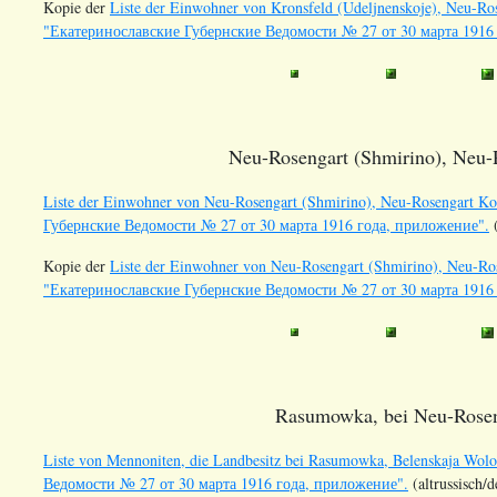
Kopie der
Liste der Einwohner von Kronsfeld (Udeljnenskoje), Neu-Rose
"Екатеринославские Губернские Ведомости № 27 от 30 марта 1916
Neu-Rosengart (Shmirino), Neu-
Liste der Einwohner von Neu-Rosengart (Shmirino), Neu-Rosengart Kol
Губернские Ведомости № 27 от 30 марта 1916 года, приложение".
(
Kopie der
Liste der Einwohner von Neu-Rosengart (Shmirino), Neu-Rose
"Екатеринославские Губернские Ведомости № 27 от 30 марта 1916
Rasumowka, bei Neu-Rosen
Liste von Mennoniten, die Landbesitz bei Rasumowka, Belenskaja Wolo
Ведомости № 27 от 30 марта 1916 года, приложение".
(altrussisch/