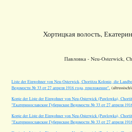
Хортицкая волость, Екатерин
Павловка - Neu-Osterwick, Cho
Liste der Einwohner von Neu-Osterwick, Chortitza Kolonie, die Landb
Ведомости № 33 от 27 апреля 1916 года, приложение".
(altrussisch
Kopie der Liste der Einwohner von Neu-Osterwick (Pawlowka), Chortitz
"Екатеринославские Губернские Ведомости № 33 от 27 апреля 1916 
Kopie der Liste der Einwohner von Neu-Osterwick (Pawlowka), Chortitz
"Екатеринославские Губернские Ведомости № 33 от 27 апреля 1916 