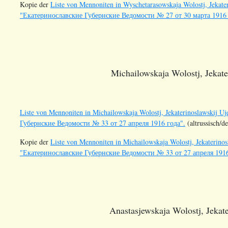
Kopie der
Liste von Mennoniten in Wyschetarasowskaja Wolostj, Jekateri
"Екатеринославские Губернские Ведомости № 27 от 30 марта 1916
Michailowskaja Wolostj, Jekate
Liste von Mennoniten in Michailowskaja Wolostj, Jekaterinoslawskij Uj
Губернские Ведомости № 33 от 27 апреля 1916 года".
(altrussisch/d
Kopie der
Liste von Mennoniten in Michailowskaja Wolostj, Jekaterinosl
"Екатеринославские Губернские Ведомости № 33 от 27 апреля 1916
Anastasjewskaja Wolostj, Jekate