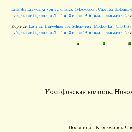
Liste der Einwohner von Schönwiese (Moskowka), Chortitza Kolonie, d
Губернские Ведомости № 45 от 8 июня 1916 года, приложение".
(a
Kopie der
Liste der Einwohner von Schönwiese (Moskowka), Chortitza 
Губернские Ведомости № 45 от 8 июня 1916 года, приложение".
(a
Иосифовская волость, Новом
Половица - Kronsgarten, Chor