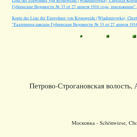
Liste der Einwohner von Kronsweide (Wladimirowka), Chortitza Koloni
Губернские Ведомости № 33 от 27 апреля 1916 года, приложение".
Kopie der Liste der Einwohner von Kronsweide (Wladimirowka), Chortit
"Екатеринославские Губернские Ведомости № 33 от 27 апреля 191
Петрово-Строгановская волость, 
Московка - Schönwiese, Chor