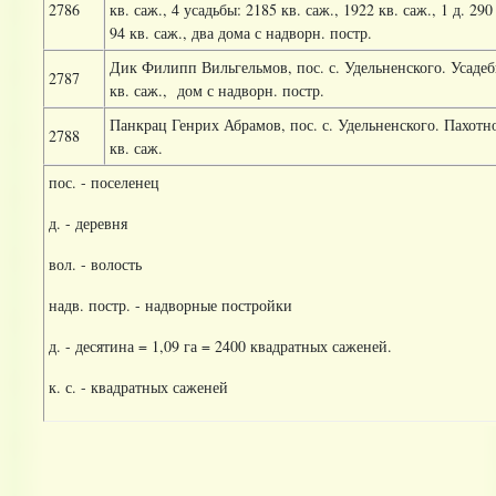
2786
кв. саж., 4 усадьбы: 2185 кв. саж., 1922 кв. саж., 1 д. 290 
94 кв. саж., два дома с надворн. постр.
Дик Филипп Вильгельмов, пос. с. Удельненского. Усадеб
2787
кв. саж.,
дом с надворн. постр.
Панкрац Генрих Абрамов, пос. с. Удельненского. Пахотно
2788
кв. саж.
пос. - поселенец
д. - деревня
вол. - волость
надв. постр. - надворные постройки
д. - десятина = 1,09 га = 2400 квадратных саженей.
к. с. - квадратных саженей