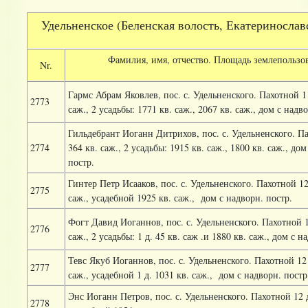
Удельненское (Беленская волость, Екатеринославск
Фамилия, имя, отчество. Площадь землепользо
Nr.
Гармс Абрам Яковлев, пос. с. Удельненского. Пахотной 11
2773
саж., 2 усадьбы: 1771 кв. саж., 2067 кв. саж., дом с надв
Гильдебрант Иоганн Дитрихов, пос. с. Удельненского. Па
2774
364 кв. саж., 2 усадьбы: 1915 кв. саж., 1800 кв. саж., дом
постр.
Гинтер Петр Исааков, пос. с. Удельненского. Пахотной 12
2775
саж., усадебной 1925 кв. саж.,
дом с надворн. постр.
Фогт Давид Иоганнов, пос. с. Удельненского. Пахотной 1
2776
саж., 2 усадьбы: 1 д. 45 кв. саж .и 1880 кв. саж., дом с н
Тевс Якуб Иоганнов, пос. с. Удельненского. Пахотной 12 
2777
саж., усадебной 1 д. 1031 кв. саж.,
дом с надворн. постр
Энс Иоганн Петров, пос. с. Удельненского. Пахотной 12 д
2778