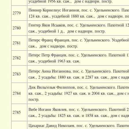
усадебной 1956 кв. саж.,
дом с надворн. постр.
Пеннер Корнелиус Иоганнов, пос. с. Удельненского. Пах
2779
124 кв. саж., усадебной 1880 кв. саж.,
дом с надворн. по
Гинтер Яков Исааков, пос. с. Удельненского. Пахотной 12
2780
саж., усадебной 1 д.,
дом с надворн. постр.
Петерс Франц Францев, пос. с. Удельненского. Усадебной 
2781
саж.,
дом с надворн. постр.
Петерс Петр Францев, пос. с. Удельненского. Пахотной 12
2782
саж., усадебной 1963 кв. саж.
Петерс Анна Иоганнова, пос. с. Удельненского. Пахотной 
2783
саж., 2 усадьбы: 1880 кв. саж. и 2287 кв. саж., дом с над
Дик Вильгельм Филиппов, пос. с. Удельненского. Пахотн
2784
кв. саж., 2 усадьбы: 1927 кв. саж. и 2004 кв. саж., дом с
постр.
Вибе Иоганн Яковлев, пос. с. Удельненского. Пахотной 25
2785
саж., 2 усадьбы: 1825 кв. саж. и 1858 кв. саж., дом с над
Цахариас Давид Николаев, пос. с. Удельненского. Пахотн