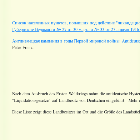
Список населенных пунктов, попавших под действие "ликвидацио
Губернские Ведомости № 27 от 30 марта и № 33 от 27 апреля 1916 
Антинемецкая кампания в годы Первой мировой войны. Antideutsch
Peter Franz.
Nach dem Ausbruch des Ersten Weltkriegs nahm die antideutsche Hyster
"Liquidationsgesetze" auf Landbesitz von Deutschen eingeführt. Mehr
Diese Liste zeigt diese Landbesitzer im Ort und die Größe des Landstück