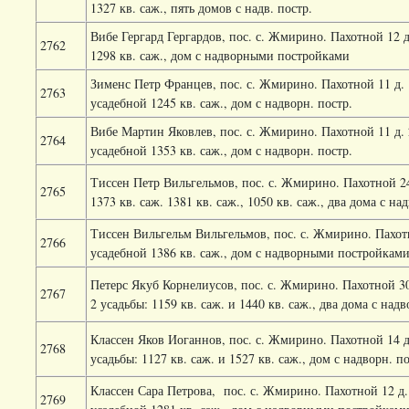
1327 кв. саж., пять домов с надв. постр.
Вибе Гергард Гергардов, пос. с. Жмирино. Пахотной 12 д
2762
1298 кв. саж., дом с надворными постройками
Зименс Петр Францев, пос. с. Жмирино. Пахотной 11 д. 1
2763
усадебной 1245 кв. саж., дом с надворн. постр.
Вибе Мартин Яковлев, пос. с. Жмирино. Пахотной 11 д. 2
2764
усадебной 1353 кв. саж., дом с надворн. постр.
Тиссен Петр Вильгельмов, пос. с. Жмирино. Пахотной 24
2765
1373 кв. саж. 1381 кв. саж., 1050 кв. саж., два дома с на
Тиссен Вильгельм Вильгельмов, пос. с. Жмирино. Пахотн
2766
усадебной 1386 кв. саж., дом с надворными постройкам
Петерс Якуб Корнелиусов, пос. с. Жмирино. Пахотной 30 
2767
2 усадьбы: 1159 кв. саж. и 1440 кв. саж., два дома с надв
Классен Яков Иоганнов, пос. с. Жмирино. Пахотной 14 д.
2768
усадьбы: 1127 кв. саж. и 1527 кв. саж., дом с надворн. по
Классен Сара Петрова,
пос. с. Жмирино. Пахотной 12 д. 
2769