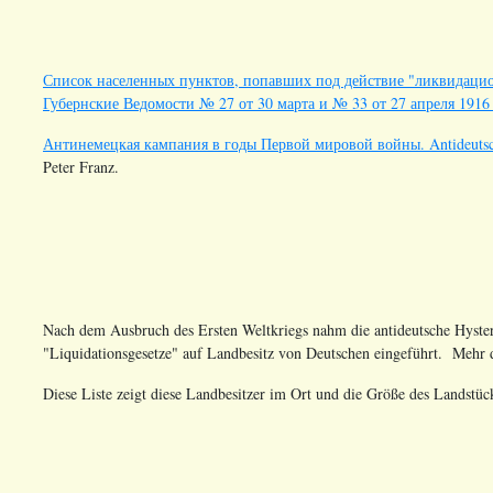
Список населенных пунктов, попавших под действие "ликвидацио
Губернские Ведомости № 27 от 30 марта и № 33 от 27 апреля 1916 
Антинемецкая кампания в годы Первой мировой войны. Antideutsch
Peter Franz.
Nach dem Ausbruch des Ersten Weltkriegs nahm die antideutsche Hyster
"Liquidationsgesetze" auf Landbesitz von Deutschen eingeführt. Mehr
Diese Liste zeigt diese Landbesitzer im Ort und die Größe des Landstück