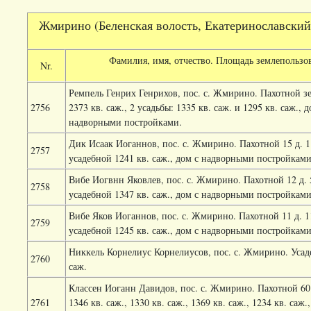
Жмирино (Беленская волость, Екатеринославский у
Фамилия, имя, отчество. Площадь землепользо
Nr.
Ремпель Генрих Генрихов, пос. с. Жмирино. Пахотной зе
2756
2373 кв. саж., 2 усадьбы: 1335 кв. саж. и 1295 кв. саж., д
надворными постройками.
Дик Исаак Иоганнов, пос. с. Жмирино. Пахотной 15 д. 11
2757
усадебной 1241 кв. саж., дом с надворными постройкам
Вибе Иогвнн Яковлев, пос. с. Жмирино. Пахотной 12 д. 5
2758
усадебной 1347 кв. саж., дом с надворными постройкам
Вибе Яков Иоганнов, пос. с. Жмирино. Пахотной 11 д. 11
2759
усадебной 1245 кв. саж., дом с надворными постройкам
Никкель Корнелиус Корнелиусов, пос. с. Жмирино. Усад
2760
саж.
Классен Иоганн Давидов, пос. с. Жмирино. Пахотной 60 д
2761
1346 кв. саж., 1330 кв. саж., 1369 кв. саж., 1234 кв. саж.,