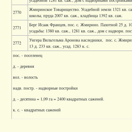
усадебной 1281 кв. саж., дом с надворными постройками
Жмиринское Товарищество. Усадебной земли 1321 кв. са
2770
школы, пруда 2007 кв. саж., кладбища 1392 кв. саж.
Берг Исаак Францев, пос. с. Жмирино. Пахотной 25 д. 100
2771
усадьбы: 1380 кв. саж., 1281 кв. саж., дом с надворн. пос
Унгера Вильгельма Аронова наследники,
пос. с. Жмири
2772
13 д. 233 кв. саж., усад. 1283 к. с.
пос. - поселенец
д. - деревня
вол. - волость
надв. постр. - надворные постройки
д. - десятина = 1,09 га = 2400 квадратных саженей.
к. с. - квадратных саженей