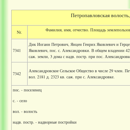
Петропавловская волость,
Фамилия, имя, отчество. Площадь землепользо
Nr.
Дик Иоганн Петрович, Янцен Генрих Яковлевич и Герце
7341
Яковлевич, пос. с. Александровки. В общем владении 427
саж. земли, 3 дома с надв. постр. при пос. Александровк
Александровское Сельское Общество в числе 29 член. П
7342
вол. 2181 д. 2323 кв. саж. при с. Александровке.
пос. - поселенец
с. - село
вол. - волость
надв. постр. - надворные постройки