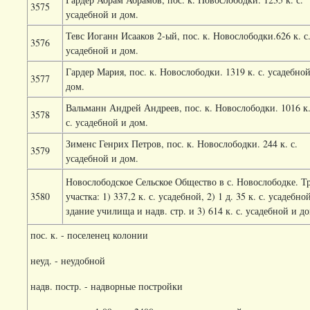
3575
усадебной и дом.
Тевс Иоганн Исааков 2-ый, пос. к. Новослободки.626 к. с
3576
усадебной и дом.
Гардер Мария, пос. к. Новослободки. 1319 к. с. усадебно
3577
дом.
Вальманн Андрей Андреев, пос. к. Новослободки. 1016 к
3578
с. усадебной и дом.
Зименс Генрих Петров, пос. к. Новослободки. 244 к. с.
3579
усадебной и дом.
Новослободское Сельское Общество в с. Новослободке. Т
3580
участка: 1) 337,2 к. с. усадебной, 2) 1 д. 35 к. с. усадебно
здание училища и надв. стр. и 3) 614 к. с. усадебной и до
пос. к. - поселенец колонии
неуд. - неудобной
надв. постр. - надворные постройки