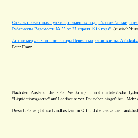
Список населенных пунктов, попавших под действие "ликвидацио
Губернские Ведомости № 33 от 27 апреля 1916 года".
(russisch/deut
Антинемецкая кампания в годы Первой мировой войны. Antideutsch
Peter Franz.
Nach dem Ausbruch des Ersten Weltkriegs nahm die antideutsche Hyster
"Liquidationsgesetze" auf Landbesitz von Deutschen eingeführt. Mehr
Diese Liste zeigt diese Landbesitzer im Ort und die Größe des Landstück