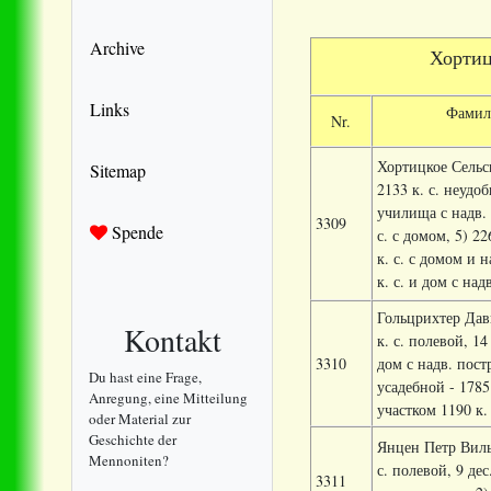
Archive
Хорти
Links
Фамили
Nr.
Хортицкое Сельск
Sitemap
2133 к. с. неудоб
училища с надв. ст
3309
Spende
с. с домом, 5) 22
к. с. с домом и н
к. с. и дом с надв
Гольцрихтер Дави
Kontakt
к. с. полевой, 14
3310
дом с надв. постр
Du hast eine Frage,
усадебной - 1785
Anregung, eine Mitteilung
участком 1190 к. 
oder Material zur
Geschichte der
Янцен Петр Вильг
Mennoniten?
с. полевой, 9 дес
3311