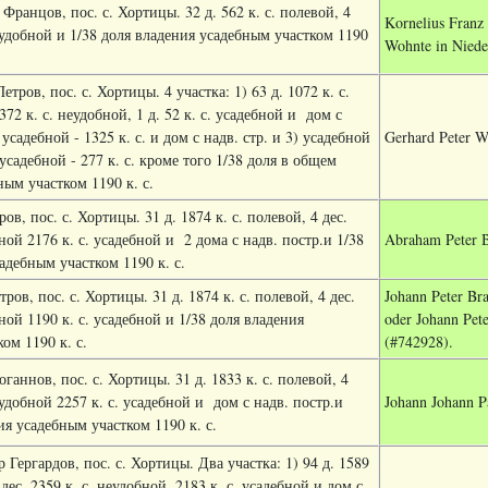
Францов, пос. с. Хортицы. 32 д. 562 к. с. полевой, 4
Kornelius Franz
неудобной и 1/38 доля владения усадебным участком 1190
Wohnte in Nieder
тров, пос. с. Хортицы. 4 участка: 1) 63 д. 1072 к. с.
372 к. с. неудобной, 1 д. 52 к. с. усадебной и
дом с
 усадебной - 1325 к. с. и дом с надв. стр. и 3) усадебной
Gerhard Peter W
усадебной - 277 к. с. кроме того 1/38 доля в общем
ым участком 1190 к. с.
ов, пос. с. Хортицы. 31 д. 1874 к. с. полевой, 4 дес.
бной 2176 к. с. усадебной и
2 дома с надв. постр.и 1/38
Abraham Peter B
адебным участком 1190 к. с.
ров, пос. с. Хортицы. 31 д. 1874 к. с. полевой, 4 дес.
Johann Peter Br
бной 1190 к. с. усадебной и 1/38 доля владения
oder
Johann Pet
ом 1190 к. с.
(#742928).
ганнов, пос. с. Хортицы. 31 д. 1833 к. с. полевой, 4
еудобной 2257 к. с. усадебной и
дом с надв. постр.и
Johann Johann P
ия усадебным участком 1190 к. с.
 Гергардов, пос. с. Хортицы. Два участка: 1) 94 д. 1589
 дес. 2359 к. с. неудобной, 2183 к. с. усадебной и дом с