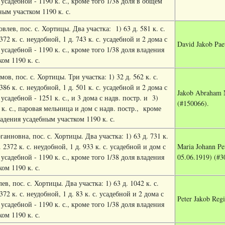
 усадебной - 1190 к. с., кроме того 1/38 доля в общем
ым участком 1190 к. с.
влев, пос. с. Хортицы. Два участка:
1) 63 д. 581 к. с.
372 к. с. неудобной, 1 д. 743 к. с. усадебной и 2 дома с
David Jakob Pae
 усадебной - 1190 к. с., кроме того 1/38 доля владения
ом 1190 к. с.
ов, пос. с. Хортицы. Три участка: 1) 32 д. 562 к. с.
386 к. с. неудобной, 1 д. 501 к. с. усадебной и 2 дома с
Jakob Abraham N
 усадебной - 1251 к. с., и 3 дома с надв. постр. и
3)
(#150066).
 к. с., паровая мельница и дом с надв. постр.,
кроме
ладения усадебным участком 1190 к. с.
анновна, пос. с. Хортицы. Два участка: 1) 63 д. 731 к.
. 2372 к. с. неудобной, 1 д. 933 к. с. усадебной и дом с
Maria Johann Pe
 усадебной - 1190 к. с., кроме того 1/38 доля владения
05.06.1919) (#3
ом 1190 к. с.
в, пос. с. Хортицы. Два участка: 1) 63 д. 1042 к. с.
372 к. с. неудобной, 1 д. 83 к. с. усадебной и 2 дома с
Peter Jakob Reg
 усадебной - 1190 к. с., кроме того 1/38 доля владения
ом 1190 к. с.