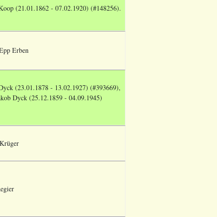
oop (21.01.1862 - 07.02.1920) (#148256).
 Epp Erben
yck (23.01.1878 - 13.02.1927) (#393669),
akob Dyck
(25.12.1859 - 04.09.1945)
Krüger
egier