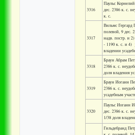
Паульс Корнелий 
3316
дес. 2386 к. с. 
к. с.
Вильмс Гергард Пе
полевой, 9 дес. 2
3317
надв. постр. и 2)
- 1190 к. с. и 4)
владении усадебн
Браун Абрам Петр
3318
2386 к. с. неудо
доля владения ус
Браун Иоганн Пет
3319
2386 к. с. неудо
усадебным участк
Паульс Иоганн Ио
3320
дес. 2386 к. с. н
1/38 доля владен
Гильдебранд Петр
к. с. полевой, 14