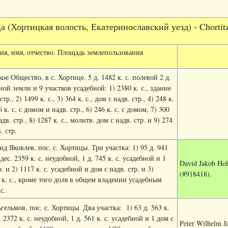
ца
(Хортицкая волость, Екатеринославский уезд) - Chortitza
я, имя, отчество. Площадь землепользования
ое Общество, в с. Хортице. 5 д. 1482 к. с. полевой 2 д.
ной земли и 9 участков усадебной: 1) 2380 к. с., здание
р., 2) 1499 к. с., 3) 364 к. с., дом с надв. стр., 4) 248 к.
6 к. с. с домом и надв. стр., 6) 246 к. с. с домом, 7) 300
адв. стр., 8) 1287 к. с., молитв. дом с надв. стр. и 9) 274
. стр.
д Яковлев, пос. с. Хортицы. Три участка: 1) 95 д. 941
 дес. 2359 к. с. неудобной, 1 д. 745 к. с. усадебной и 1
David Jakob Hol
. и 2) 1117 к. с. усадебной и дом с надв. стр. и 3)
(#918418).
 к. с., кроме того доля в общем владении усадебным
с.
ельмов, пос. с. Хортицы. Два участка:
1) 63 д. 563 к.
. 2372 к. с. неудобной, 1 д. 561 к. с. усадебной и 1 дом с
Peter Wilhelm J