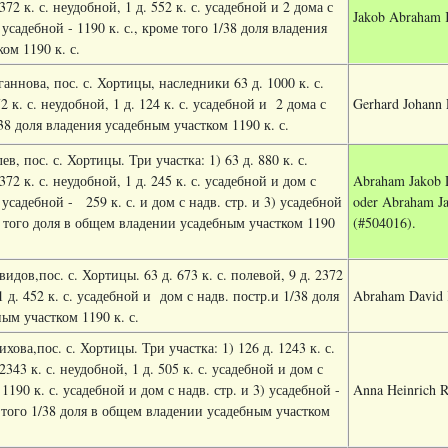
372 к. с. неудобной, 1 д. 552 к. с. усадебной и 2 дома с
Jakob Abraham K
 усадебной - 1190 к. с., кроме того 1/38 доля владения
ом 1190 к. с.
аннова, пос. с. Хортицы, наследники 63 д. 1000 к. с.
2 к. с. неудобной, 1 д. 124 к. с. усадебной и
2 дома с
Gerhard Johann
/38 доля владения усадебным участком 1190 к. с.
в, пос. с. Хортицы. Три участка: 1) 63 д. 880 к. с.
372 к. с. неудобной, 1 д. 245 к. с. усадебной и дом с
Abraham Jakob D
) усадебной -
259 к. с. и дом с надв. стр. и 3) усадебной
oder
Abraham J
ме того доля в общем владении усадебным участком 1190
(#504016).
идов,пос. с. Хортицы. 63 д. 673 к. с. полевой, 9 д. 2372
1 д. 452 к. с. усадебной и
дом с надв. постр.и 1/38 доля
Abraham David 
ым участком 1190 к. с.
хова,пос. с. Хортицы. Три участка: 1) 126 д. 1243 к. с.
2343 к. с. неудобной, 1 д. 505 к. с. усадебной и дом с
 1190 к. с. усадебной и дом с надв. стр. и 3) усадебной -
Anna Heinrich R
е того 1/38 доля в общем владении усадебным участком