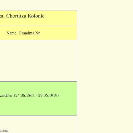
, Chortitza Kolonie
Name, Grandma Nr.
zrichter (24.06.1863 - 29.06.1919)
anzen