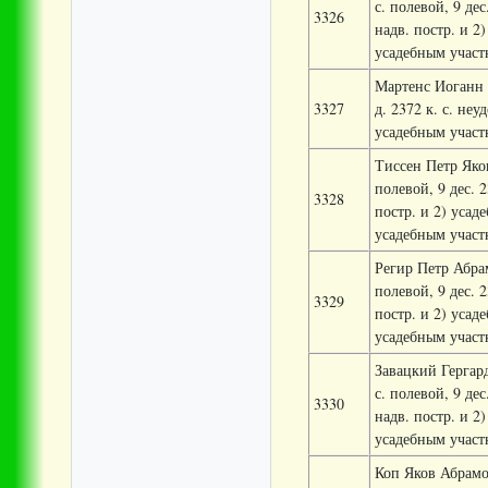
с. полевой, 9 дес
3326
надв. постр. и 2)
усадебным участк
Мартенс Иоганн Г
3327
д. 2372 к. с. неу
усадебным участк
Тиссен Петр Яковл
полевой, 9 дес. 2
3328
постр. и 2) усаде
усадебным участк
Регир Петр Абрам
полевой, 9 дес. 2
3329
постр. и 2) усаде
усадебным участк
Завацкий Гергард
с. полевой, 9 дес
3330
надв. постр. и 2)
усадебным участк
Коп Яков Абрамов