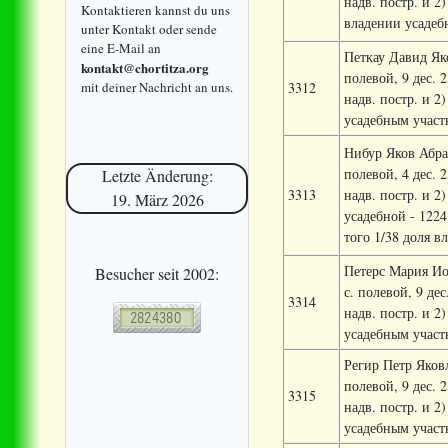
надв. постр. и 2)
Kontaktieren kannst du uns
владении усадебн
unter Kontakt oder sende
eine E-Mail an
Петкау Давид Яко
kontakt@chortitza.org
полевой, 9 дес. 2
mit deiner Nachricht an uns.
3312
надв. постр. и 2)
усадебным участк
Нибур Яков Абрам
полевой, 4 дес. 2
Letzte Änderung:
3313
надв. постр. и 2)
19. März 2026
усадебной - 1224
того 1/38 доля в
Петерс Мария Иог
Besucher seit 2002:
с. полевой, 9 дес
3314
надв. постр. и 2)
усадебным участк
Регир Петр Яковле
полевой, 9 дес. 2
3315
надв. постр. и 2)
усадебным участк