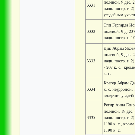
полевой, 9 дес. 2
3331
надв. постр. и 2)
усадебным участк
Эпп Гергарда Иог
3332
полевой, 9 д. 237
надв. постр. и 1
Дик Абрам Яковле
полевой, 9 дес. 2
3333
надв. постр. и 2
- 207 к. с., кро
к. с.
Крегер Абрам Дав
3334
к. с. неудобной, 
владения усадебн
Регир Анна Генри
полевой, 19 дес. 
3335
надв. постр. и 2)
1190 к. с., кром
1190 к. с.