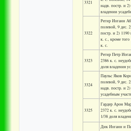
3321
надв. постр. и 2)
владении усадебн
Регир Иоганн Абр
полевой, 9 дес. 2
3322
постр. и 2) 1190 
к. с., кроме тог
к. с.
Регир Петр Иоган
3323
2386 к. с. неудоб
доля владения ус
Паульс Яков Корне
полевой, 9 дес. 2
3324
надв. постр. и 2)
усадебным участк
Гардер Арон Март
3325
2372 к. с. неудоб
1/38 доля владен
Дик Иоганн и Пет