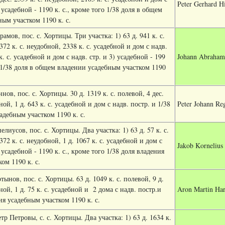
Peter Gerhard H
 усадебной - 1190 к. с., кроме того 1/38 доля в общем
ым участком 1190 к. с.
амов, пос. с. Хортицы. Три участка: 1) 63 д. 941 к. с.
372 к. с. неудобной, 2338 к. с. усадебной и дом с надв.
к. с. усадебной и дом с надв. стр. и 3) усадебной - 199
Johann Abraham 
о 1/38 доля в общем владении усадебным участком 1190
нов, пос. с. Хортицы. 30 д. 1319 к. с. полевой, 4 дес.
ной, 1 д. 643 к. с. усадебной и дом с надв. постр. и 1/38
Peter Johann Re
адебным участком 1190 к. с.
лиусов, пос. с. Хортицы. Два участка: 1) 63 д. 57 к. с.
372 к. с. неудобной, 1 д. 1067 к. с. усадебной и дом с
Jakob Kornelius
 усадебной - 1190 к. с., кроме того 1/38 доля владения
ом 1190 к. с.
ынов, пос. с. Хортицы. 63 д. 1049 к. с. полевой, 9 д.
ной, 1 д. 75 к. с. усадебной и
2 дома с надв. постр.и
Aron Martin Har
ия усадебным участком 1190 к. с.
р Петровы, с. с. Хортицы. Два участка: 1) 63 д. 1634 к.