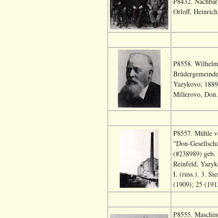
P8432. Nachbarg
Orloff, Heinric
P8558. Wilhelm 
Brüdergemeinde 
Yazykovo; 1889-
Millerovo, Don.
P8557. Mühle vo
"Don-Gesellschaf
(#238989) geb. 
Reinfeld, Yazyk
I. (russ.). 3. 
(1909); 25 (191
P8555. Maschine