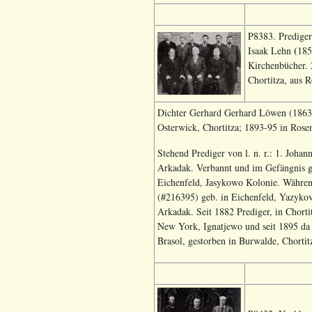
P8383. Prediger
(
Isaak Lehn
185
Kirchenbücher. 
Chortitza, aus R
Dichter Gerhard Gerhard Löwen (1863-1
Osterwick, Chortitza; 1893-95 in Rosen
Stehend Prediger von l. n. r.: 1. Joh
Arkadak. Verbannt und im Gefängnis g
Eichenfeld, Jasykowo Kolonie. Währe
(#216395) geb. in Eichenfeld, Yazykov
Arkadak. Seit 1882 Prediger, in Chorti
New York, Ignatjewo und seit 1895 da
Brasol, gestorben in Burwalde, Chortit