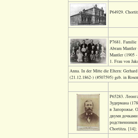
P64929. Chortit
P7681. Familie 
Abram Mantler (
Mantler (1905 - 
1. Frau von Jak
Anna. In der Mitte die Eltern: Gerhar
(21.12.1862-) (#507595) geb. in Rosent
P65283. Леонг
Зудермана (17
в Запорожье. О
двумя дочками 
родственников 
Chortitza. [14];