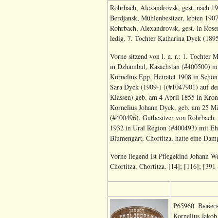
Rohrbach, Alexandrovsk, gest. nach 19
Berdjansk, Mühlenbesitzer, lebten 190
Rohrbach, Alexandrovsk, gest. in Rose
ledig. 7. Tochter Katharina Dyck (189
Vorne sitzend von l. n. r.: 1. Tochte
in Dzhambul, Kasachstan (#400500) mi
Kornelius Epp, Heiratet 1908 in Schön
Sara Dyck (1909-) ((#1047901) auf dem
Klassen) geb. am 4 April 1855 in Krons
Kornelius Johann Dyck, geb. am 25 Mär
(#400496), Gutbesitzer von Rohrbach.
1932 in Ural Region (#400493) mit Eh
Blumengart, Chortitza, hatte eine Da
Vorne liegend ist Pflegekind Johann W
Chortitza, Chortitza. [14]; [116]; [391
P65960. Вывеск
Кornelius Jakob