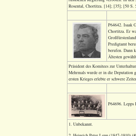
Rosental, Chortitza. [14]; [35]; [50 S. 
P64642. Isaak G
Chortitza. Er wa
Großfürstenland
Predigtamt beru
berufen. Dann k
Ältesten gewählt
Präsident des Komitees zur Unterhaltu
Mehrmals wurde er in die Deputation g
ersten Krieges erlebte er schwere Zeite
P64696. Lepps 
1. Unbekannt.
2. Heinrich Peter Lepp (1847-1910) (#