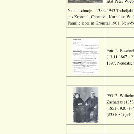
sitzt Peter Wie
Neudatschnoje - 13.02.1943 Tscheljab
aus Kronstal, Chortitza, Kornelius Wi
Familie lebte in Kronstal 1901, New-Y
Foto 2. Beschre
(13.11.1867 - 2
1897, Neudatsch
P9312. Wilhelm 
Zacharias (1853
(1851-1920) (#4
(#351082) geb. i