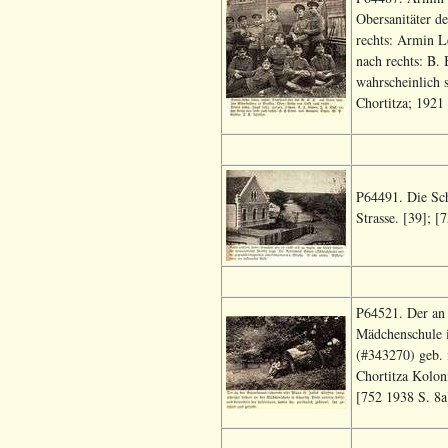
Obersanitäter d
rechts: Armin L
nach rechts: B.
wahrscheinlich 
Chortitza; 1921 
P64491. Die Sch
Strasse. [39]; [
P64521. Der an 
Mädchenschule i
(#343270) geb. 
Chortitza Koloni
[752 1938 S. 8a