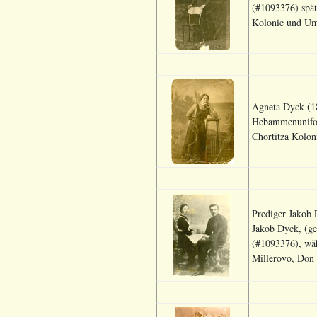
(#1093376) spät
Kolonie und Umg
Agneta Dyck (18
Hebammenunifor
Chortitza Kolon
Prediger Jakob 
Jakob Dyck, (ge
(#1093376), wäh
Millerovo, Don 