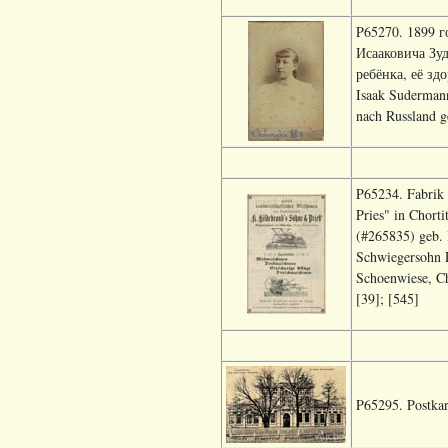
P65270. 1899 г
Исааковича Зуд
ребёнка, её зд
Isaak Sudermann
nach Russland 
P65234. Fabrik 
Pries" in Chort
(#265835) geb. I
Schwiegersohn P
Schoenwiese, Ch
[39]; [545]
P65295. Postkar