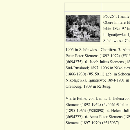
P63264. Famile 
Obere hintere fü
lebte 1895-97 i
in Ignatjewka, 
Schönwiese, Cho
1905 in Schönwiese, Chortitza. 3. Abr
Peter Peter Siemens (1892-1972) (#51
(#694275). 6. Jacob Julius Siemens (1
Süd-Russland; 1897, 1906 in Nikolaje
(1866-1930) (#515911) geb. in Schoenw
Nikolajewka, Ignatjewo; 1894-1901 in 
Orenburg, 1909 in Rerberg.
Vierte Reihe, von l. n. r.: 1. Helena 
Siemens (1892-1962) (#755619) lebte 1
(1895-1965) (#808098). 4. Helena Juli
(#694277). 6. Anna Peter Siemens (18
Siemens (1897-1979) (#515937).