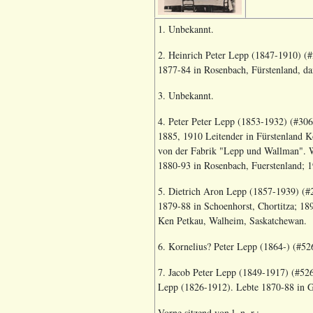
1. Unbekannt.
2. Heinrich Peter Lepp (1847-1910) (#
1877-84 in Rosenbach, Fürstenland, da
3. Unbekannt.
4. Peter Peter Lepp (1853-1932) (#306
1885, 1910 Leitender in Fürstenland K
von der Fabrik "Lepp und Wallman".
W
1880-93 in Rosenbach, Fuerstenland; 1
5. Dietrich Aron Lepp (1857-1939) (#
1879-88 in Schoenhorst, Chortitza; 18
Ken Petkau, Walheim, Saskatchewan.
6. Kornelius? Peter Lepp (1864-) (#52
7. Jacob Peter Lepp (1849-1917) (#526
Lepp (1826-1912). Lebte 1870-88 in Ge
Vorne sitzend von l. n. r.: