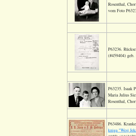
Rosenthal, Chor
vom Foto P6323
P63236. Rückse
(#459404) geb. 
P63235. Isaak P
Maria Julius Si
Rosenthal, Chor
P63486. Kranken
kniga "Wesj Jek