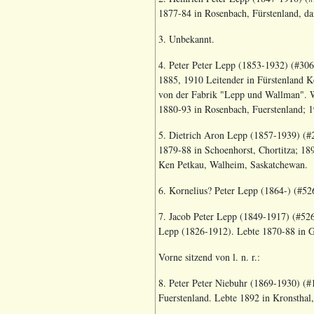
1877-84 in Rosenbach, Fürstenland, da
3. Unbekannt.
4. Peter Peter Lepp (1853-1932) (#306
1885, 1910 Leitender in Fürstenland K
von der Fabrik "Lepp und Wallman".
W
1880-93 in Rosenbach, Fuerstenland; 1
5. Dietrich Aron Lepp (1857-1939) (#
1879-88 in Schoenhorst, Chortitza; 18
Ken Petkau, Walheim, Saskatchewan.
6. Kornelius? Peter Lepp (1864-) (#52
7. Jacob Peter Lepp (1849-1917) (#526
Lepp (1826-1912). Lebte 1870-88 in Ge
Vorne sitzend von l. n. r.:
8. Peter Peter Niebuhr (1869-1930) (#1
Fuerstenland. Lebte 1892 in Kronsthal,