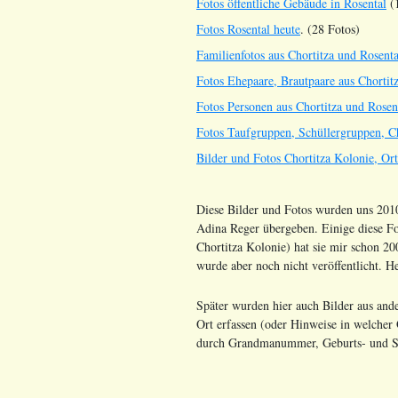
Fotos öffentliche Gebäude in Rosental
(1
Fotos Rosental heute
. (28 Fotos)
Familienfotos aus Chortitza und Rosenta
Fotos Ehepaare, Brautpaare aus Chortit
Fotos Personen aus Chortitza und Rosen
Fotos Taufgruppen, Schüllergruppen, Ch
Bilder und Fotos Chortitza Kolonie, Or
Diese Bilder und Fotos wurden uns 2010
Adina Reger übergeben. Einige diese Fot
Chortitza Kolonie) hat sie mir schon 200
wurde aber noch nicht veröffentlicht. H
Später wurden hier auch Bilder aus ande
Ort erfassen (oder Hinweise in welcher Q
durch Grandmanummer, Geburts- und St