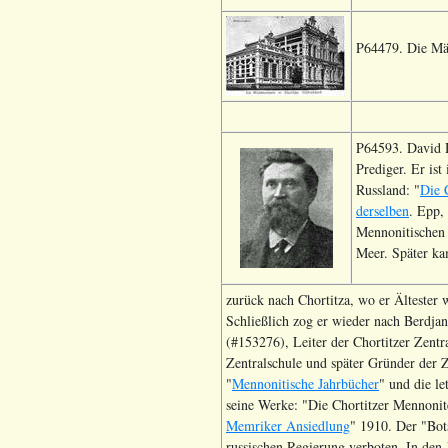
P64479. Die Mäd
P64593. David H
Prediger. Er ist
Russland: "
Die 
derselben
. Epp,
Mennonitischen
Meer. Später ka
zurück nach Chortitza, wo er Ältester
Schließlich zog er wieder nach Berdja
(#153276), Leiter der Chortitzer Zentr
Zentralschule und später Gründer der 
"
Mennonitische Jahrbücher
" und die l
seine Werke: "Die Chortitzer Mennonit
Memriker Ansiedlung
" 1910. Der "Bot
russischen Regierung verboten. In den J