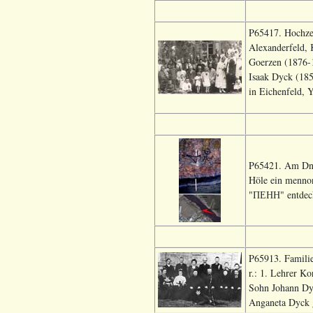
P65417. Hochze
Alexanderfeld, 
Goerzen (1876-1
Isaak Dyck (185
in Eichenfeld, 
P65421. Am Dnep
Höle ein mennon
"ПЕНН" entdeckt
P65913. Familie
r.: 1. Lehrer K
Sohn Johann Dyc
Anganeta Dyck 