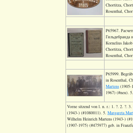
Chortitza, Chor
Rosenthal, Chort
P65967. Расче
Гильдебранда и
Кornelius Jakob
Chortitza, Chor
Rosenthal, Chort
P65999. Begräb
in Rosenthal, Ch
Martens
(1905-1
1967) (#neu). 5. 
Vorne sitzend von l. n. r.: 1. ?. 2. ?. 3.
(1943-) (#1080011). 5.
Margareta Mart
Wilhelm Heinrich Martens (1943-) (#
(1907-1975) (#475977) geb. in Franzfe