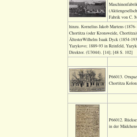
Maschinenfabri
(Aktiengesellsc
Fabrik von C. 
hinzu. Кornelius Jakob Martens (1876
Chortitza (oder Kronsweide, Chortitz
ÄltesterWilhelm Isaak Dyck (1854-1936
Yazykovo; 1889-93 in Reinfeld, Yazyko
Direktor. (U3044). [14]; [48 S. 102]
P66013. Открыт
Chortitza Kolon
P66012. Rücksei
in der Mädchens