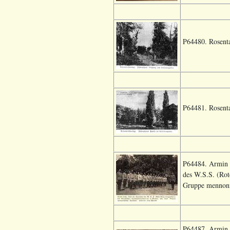
P64480. Rosenta
P64481. Rosenta
P64484. Armin I
des W.S.S. (Rot
Gruppe mennonit
P64487. Armin I