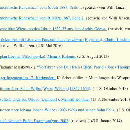
nonitische Rundschau" vom 6. Juli 1887, Seite 1.
(gotisch) von Willi Janzen.
nonitische Rundschau" vom 9. März 1887, Seite 2.
(gotisch) von Willi Janzen
nte über Wiens aus den Jahren 1832-33 aus dem Archiv Odessa.
(russisch) vo
vdokument mit Liste von Personen aus Jakowlewo (Eigenfeld), Chutor Linden
en von Willi Janzen. (2 S. Mai 2016)
plan Ebental (Nikolajewka), Memrik Kolonie.
(2 S. August 2013)
Wladimir Majakowskij. "
Vorfahren von Dr. Helen (Ellen) Patricia Jones Thomp
er Ingenieur im 17. Jahrhundert.
K. Schottmüller in Mitteilungen des Westpre
tionen über Adam Wijbe (Wybe, Wiebe) (1584?-1653)
. (11 S. Oktober 2013)
b Jakob Dick aus Orlovo (Bahndorf), Memrik Kolonie.
(13 S. November 2013)
ionen über Johann Johann Wiebe (1902-1969) und seinen Sohn Felix
. (8 S. O
ия". Феликс Вибе. Екатеринбург. 2002
. (russisch) (145 S. Januar 2014)