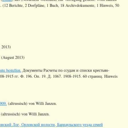
. (12 Berichte, 2 Dorfpläne, 1 Buch, 18 Archivdokumente, 1 Hinweis, 50
i 2013)
 (August 2013)
te bestellen.
Документы Расчеты по ссудам и списки крестьян-
-1915 гг. Ф. 196. Оп. 19. Д. 1067. 1908-1915. 60 страниц. Hinweis
909.
(altrussisch) von Willi Janzen.
(altrussisch) von Willi Janzen.
вский Лог, Орловской волости, Барнаульского уезда семей