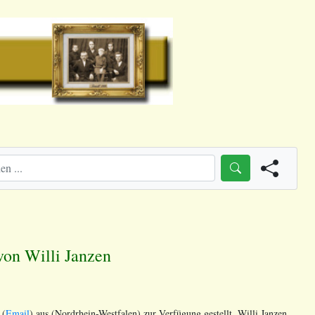
von Willi Janzen
 (
Email
) aus (Nordrhein-Westfalen) zur Verfügung gestellt. Willi Janzen