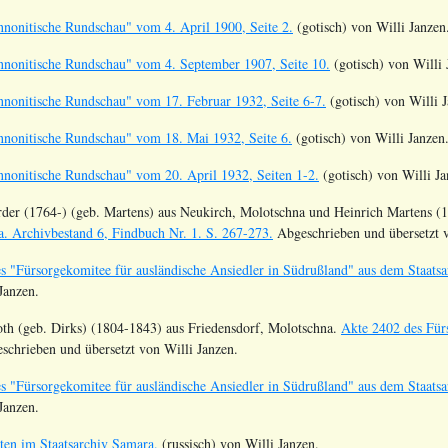
nonitische Rundschau" vom 4. April 1900, Seite 2.
(gotisch) von Willi Janzen
nonitische Rundschau" vom 4. September 1907, Seite 10.
(gotisch) von Willi 
nonitische Rundschau" vom 17. Februar 1932, Seite 6-7.
(gotisch) von Willi 
nonitische Rundschau" vom 18. Mai 1932, Seite 6.
(gotisch) von Willi Janzen
nonitische Rundschau" vom 20. April 1932, Seiten 1-2.
(gotisch) von Willi Ja
rder (1764-) (geb. Martens) aus Neukirch, Molotschna und Heinrich Martens (1
a. Archivbestand 6, Findbuch Nr. 1. S. 267-273.
Abgeschrieben und übersetzt v
s "Fürsorgekomitee für ausländische Ansiedler in Südrußland" aus dem Staatsa
Janzen.
oth (geb. Dirks) (1804-1843) aus Friedensdorf, Molotschna.
Akte 2402 des Für
chrieben und übersetzt von Willi Janzen.
s "Fürsorgekomitee für ausländische Ansiedler in Südrußland" aus dem Staatsa
Janzen.
en im Staatsarchiv Samara.
(russisch) von Willi Janzen.