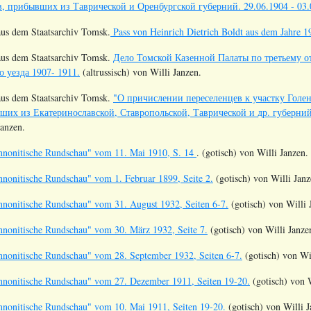
в, прибывших из Таврической и Оренбургской губерний. 29.06.1904 - 03.0
s dem Staatsarchiv Tomsk.
Pass von Heinrich Dietrich Boldt aus dem Jahre 1
us dem Staatsarchiv Tomsk.
Дело Томской Казенной Палаты по третьему о
о уезда 1907- 1911.
(altrussisch) von Willi Janzen.
us dem Staatsarchiv Tomsk.
"О причислении переселенцев к участку Голен
их из Екатеринославской, Ставропольской, Таврической и др. губерний. 
Janzen.
nnonitische Rundschau" vom 11. Mai 1910, S. 14
. (gotisch) von Willi Janzen.
nonitische Rundschau" vom 1. Februar 1899, Seite 2.
(gotisch) von Willi Janz
nonitische Rundschau" vom 31. August 1932, Seiten 6-7.
(gotisch) von Willi 
nonitische Rundschau" vom 30. März 1932, Seite 7.
(gotisch) von Willi Janze
nonitische Rundschau" vom 28. September 1932, Seiten 6-7.
(gotisch) von Wil
nonitische Rundschau" vom 27. Dezember 1911, Seiten 19-20.
(gotisch) von W
nonitische Rundschau" vom 10. Mai 1911, Seiten 19-20.
(gotisch) von Willi J