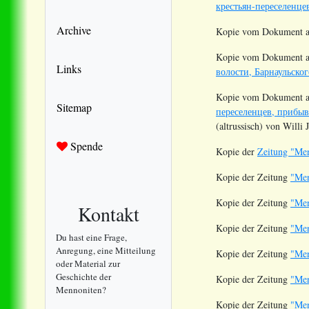
крестьян-переселенце
Archive
Kopie vom Dokument au
Kopie vom Dokument a
Links
волости, Барнаульског
Kopie vom Dokument a
Sitemap
переселенцев, прибывш
(altrussisch) von Willi 
Spende
Kopie der
Zeitung "Me
Kopie der Zeitung
"Men
Kopie der Zeitung
"Men
Kontakt
Kopie der Zeitung
"Men
Du hast eine Frage,
Anregung, eine Mitteilung
Kopie der Zeitung
"Men
oder Material zur
Geschichte der
Kopie der Zeitung
"Men
Mennoniten?
Kopie der Zeitung
"Men