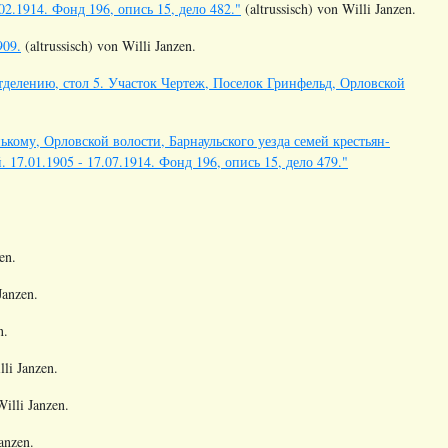
2.1914. Фонд 196, опись 15, дело 482."
(altrussisch) von Willi Janzen.
909.
(altrussisch) von Willi Janzen.
тделению, стол 5. Участок Чертеж, Поселок Гринфельд, Орловской
ькому, Орловской волости, Барнаульского уезда семей крестьян-
17.01.1905 - 17.07.1914. Фонд 196, опись 15, дело 479."
en.
Janzen.
n.
li Janzen.
illi Janzen.
anzen.