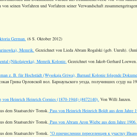
en von seinen Vorfahren und Vorfahren seiner Verwandschaft zusammengetragen
ktoria German.
(6 S. Oktober 2012)
arinowka), Memrik.
Gezeichnet von Lieda Abram Rogalski (geb. Unruh). (Jun
ental (Nikolajewka), Memrik Kolonie.
Gezeichnet von Jakob Gerhard Loewen.
an z. B. für Hochstädt (Wysokaja Griwa), Barnaul Kolonie folgende Dokumen
окая Грива Орловской вол. Барнаульского уезда, получивших ссуду на 1908
g von Heinrich Heinrich Cornies (1870-1944) (#472140).
Von Willi Janzen.
s dem Staatsarchiv Tomsk.
Pass von Heinrich Heinrich Boldt aus dem Jahre 1
s dem Staatsarchiv Tomsk.
Pass von Abram Aron Wiebe aus dem Jahre 1906.
us dem Staatsarchiv Tomsk.
"О причислении переселенцев к участку Ивано