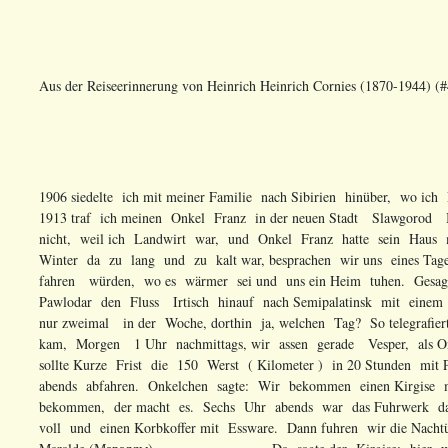
Aus der Reiseerinnerung von Heinrich Heinrich Cornies (1870-1944) (
1906 siedelte ich mit meiner Familie nach Sibirien hinüber, wo ich
1913 traf ich meinen Onkel Franz in der neuen Stadt Slawgorod Barnauler Kreis. Das Stadtleben gefiel mir nicht, weil ich Landwirt war, und Onkel Franz hatte sein Haus mit Stelle verkauft, und, weil uns der Winter da zu lang und zu kalt war, besprachen wir uns eines Tages, dass wir ins Semiretschenskajer Gebiet fahren würden, wo es wärmer sei und uns ein Heim tuhen. Gesagt – getan, anfangs Mai wollten wir von Pawlodar den Fluss Irtisch hinauf nach Semipalatinsk mit einem Schiff ……………., aber o weh ; das ging nur zweimal in der Woche, dorthin ja, welchen Tag? So telegrafierte Onkel Franz aus Pawlodar: Rückantwort kam, Morgen 1 Uhr nachmittags, wir assen gerade Vesper, als Onkel das Telegramm erhielt, ja aber wie wir sollte Kurze Frist die 150 Werst ( Kilometer ) in 20 Stunden mit Pferde zu machen, müssen wir Sechs Uhr abends abfahren. Onkelchen sagte: Wir bekommen einen Kirgise mit dem er öfters gefahren war wenn wir den bekommen, der macht es. Sechs Uhr abends war das Fuhrwerk da. Wir packten einen Koffer mit unsere Kleider voll und einen Korbkoffer mit Essware. Dann fuhren wir die Nachtüber hindurch, Morgens waren wir beim See Maralde (Маралды), ……………… . Da sagte der Kirgise; hier werden wir Tee trinken, Maralde (Маралды), ist ein gefährlich großer See, das Wasser im See ist nicht trinkbar ( salzig ), aber aus dem stielen Ufer quell quellwasser heraus, also Trinkbar, rund um den See lebten die Kirgisen in ihren Siemowakas oder Jurten. Bei einer Siemowaka rauschte schon der Samowar und so gingen wir hin und als der Samowar kochte zapfte ich die Kaffe Kanne voll Wasser. Den gepressten Tee was die Kirgisen tranken liebte ich nicht. Ich war schon öfters den Weg gefahren und wusste auch das wir noch 60 Werst bis Pawlodar fahren. Um eine gute halbe Stunde Tränkte der Kirgise seine Pferde und sagte: jetzt können wir wieder fahren, gefüttert würden die Pferde unterwegs nicht! Die Pferde liefen aber wieder so als wen wir vor Pause wegfuhren! Es waren kleine Pferde Haut und Knochen aber gut gefahren, 12 Uhr mittags waren wir in der Stadt Pawlodar, also bekam der Kirgise das Doppelte Fuhrlohn wie versprochen war, wen Er uns bis 12 Uhr mittags brachte. 2 Uhr nachmittags kam das Schiff an, hatte Verspätung. Ich und Onkelchen standen kurz vor Sonnen Untergang auf Deck, und da sah Ich in Südwesten dunkle Wolke, sagte zu Onkel, Diese Nacht werden wir eine stürmische haben, Er schaute lange hin und sagte; Das ist ja Das Gebirge von Karkar……, Ich schaute Das Gebirge: Das schwarze Felsengebirge, es sah aus als die schwarze Nacht. Von der Wosnesenskaja Anhaltestelle lief eine Bahngleise 110 Werst bis zum Gebirge, so wie die Leute sagten, da stand noch eine Lokomotive und etliche Kohlenwaggone, war aber schon etliche Jahren eingegangen, weil die Kohle zu nichts taugte, so wie ein Fahrmann sagte; Tote Kohle. Wir kamen den 13 Mai in Semipalatinsk an und wollten gleich Post Fuhrwerk nehmen und losfahren, da frug der Posthalter bis wohin wir gedachten zu fahren. Onkelchen war der Redner weil Ich eine schwere Russische Zunge hatte, wir wollen Land suchen zum Ansiedeln, fahren wen möglich bis Taschkent, na sagte Er dann habt ihr beinahe zweitausend Werst zu fahren, dann wartet bis Morgen 8 Uhr abends dann geht die Sommer Saison an, dann braucht Ihr nur für zwei Pferden bezahlen, sonst fährt Ihr heute los so must Ihr die ganze Strecke für drei Pferde bezahlen und das macht auf jedes Pferd zwei Kopeken die Werst. Rue wir würden uns einig bis zum nächsten Tag 6 Uhr abends zu warten. Der Stationvorsteher war sehr zuvorkommend und sagte: wen Ihr fünf Rubel extra zahlt dann braucht Ihr 365 Werst auf keiner Station umsteigen, wenn am Wagen nichts passiert, denn Ich bin über diese Strecke Vorgesetzter. Den nächsten Tag vor 6 Uhr abends suchte Ich einen Wagen aus, und Ich nahm den längsten Wagen, und sagte zu Onkel Franz; Ich will meine Beine beim Fahren ausstrecken können. Station Vorsteher beschaute den Wagen und sagte Der …… kauft euch paar Pud Heu und macht Euch einen guten Sitz. Ich bestellte an einem Sarthe ( Die Sarther waren die Jamschiks ) Er solle für uns zwei Pud heu kaufen, um einen Sitz im Wagen zu machen, Er brachte es bald, und Ich machte ein Sitz, vorn unterem Kutscherbank stellte Ich die Koffer. Ehr wir abfuhren klebte der Vorsteher noch ein Papier am Wagen, und so fuhren wir los, zum Parom ( Fähre) der uns über den Fluss Irtisch brachte. Am anderen Ufer war eine schöne Wiese mit vielen Wasserrinnen, die letzte war eine ziemlich breite und das Wasser zog ziemlich stark. Auf der anderen Seite war das Ufer steil und da Konnten die Pferde die vordere Räder nicht hinaufbringen, die Pferden standen aufm trockene aber der Wagen stand im Wasser, da sagte Ich dem Jamschik …… …… solche Prozedur hatte Ich bei Pawlodar durchgemacht (als ich zum Rebrowskij Utschastok fuhr ), Ich sprang auch aufs trockene, und nahm die Beine von den hintersten beiden Pferde und sagte den Sarthe, wen ich Poschol (Los) sage so halte links und dann hebt das rechte Rad sich aufm Ufer und das linke Rad hebt sich dann auf in der Höhe, ( die vorder Räder an den Karossen waren sehr niedrig ), und so schleppten die Pferde die Karosse aufs Ufer. Da hatten Wir die hungersteppe vor uns ( Golodnij Stepp), nur Schilfe kein Gras hin und wieder eine Blattpflanze aber Große 1,5 Arschin. Hoch im Durchmesser