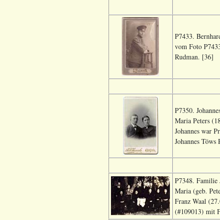
P7433. Bernhard
vom Foto P7433
Rudman. [36]
P7350. Johannes
Maria Peters (1
Johannes war Pr
Johannes Töws 
P7348. Familie
Maria (geb. Pete
Franz Waal (27.
(#109013) mit 