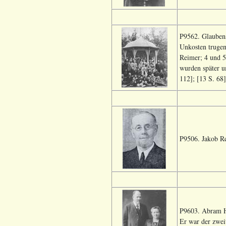
P9562. Glaubens
Unkosten trugen 
Reimer; 4 und 5
wurden später u
112]; [13 S. 68]
P9506. Jakob Re
P9603. Abram Hu
Er war der zwei