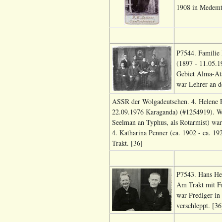
1908 in Medemt
P7544. Familie 
(1897 - 11.05.1
Gebiet Alma-Ata
war Lehrer an d
ASSR der Wolgadeutschen. 4. Helene Pe
22.09.1976 Karaganda) (#1254919). Wa
Seelman an Typhus, als Rotarmist) war
4. Katharina Penner (ca. 1902 - ca. 1
Trakt. [36]
P7543. Hans He
Am Trakt mit Fr
war Prediger i
verschleppt. [36