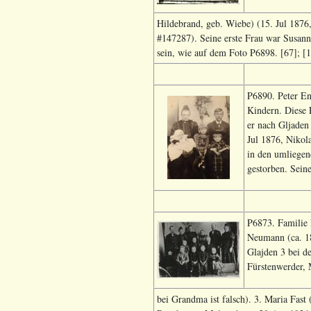
Hildebrand, geb. Wiebe) (15. Jul 1876
#147287). Seine erste Frau war Susanna
sein, wie auf dem Foto P6898. [67]; [
P6890. Peter En
Kindern. Diese 
er nach Gljaden
Jul 1876, Nikol
in den umliegen
gestorben. Sein
P6873. Familie B
Neumann (ca. 18
Glajden 3 bei d
Fürstenwerder,
bei Grandma ist falsch). 3. Maria Fas