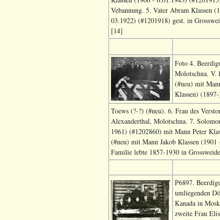
Vebannung. 5. Vater Abram Klassen (18
03.1922) (#1201918) gest. in Grosswei
[14]
Foto 4. Beerdig
Molotschna. V. 
(#neu) mit Mann
Klassen) (1897
Toews (?-?) (#neu). 6. Frau des Versto
Alexanderthal, Molotschna. 7. Solomon
1961) (#1202860) mit Mann Peter Klass
(#neu) mit Mann Jakob Klassen (1901 
Familie lebte 1857-1930 in Grossweide
P6897. Beerdigu
umliegenden Dör
Kanada in Moska
zweite Frau Eli