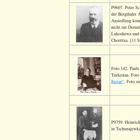
P9607. Peter Sc
der Bergthaler A
Ansiedlung konnt
nicht zur Demut
Lukoshewa und d
Chortitza. [11 S
Foto 142. Pauls
Turkestan. Foto
Китае"
. Foto z
P9759. Heinrich
in Tschunajewka