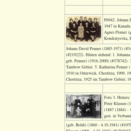
P6942. Johann D
1947 in Kanada.
Agnes Penner (g
Kondratyevka, B
Johann David Penner (1885-1971) (#341
(#219222). Hinten stehend: 1. Johanna
geb. Penner) (1916-2000) (#378742). 
Tambow Gebiet. 5. Katharina Penner (1
1910 in Osterwick, Chortitza; 1909, 1
Chortitza; 1925 im Tambow Gebiet; 19
Foto 3. Hintere 
Peter Klassen (
(1887 (1884) - 
gest. in Verban
(geb. Boldt) (1860 - 4.10.1941) (#107
Klassen (1906 - 6.01.1943) (#1201915)