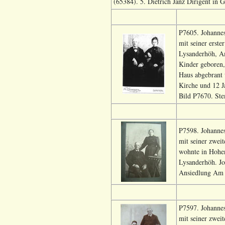
(65384). 5. Dietrich Janz Dirigent in G
P7605. Johanne
mit seiner erst
Lysanderhöh, Am
Kinder geboren,
Haus abgebrant 
Kirche und 12 J
Bild P7670. Ste
P7598. Johanne
mit seiner zwei
wohnte in Hohen
Lysanderhöh. Jo
Ansiedlung Am 
P7597. Johanne
mit seiner zwei