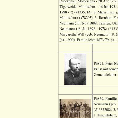
Rueckenau, Molotschna - 20 Apr 1936, 
Tigerweide, Molotschna - 16 Jan 1931, 
1898 - ?) (#1335214). 2. Maria Fast (
Molotschna) (#78203). 3. Bernhard Fas
Neumann (11. Nov 1889, Taurien, Ukra
Neumann) ( 6. Jul 1892 - 1978) (#1335
Margaretha Wall (geb. Neumann) (8. 
(ca. 1900). Famile lebte 1873-79, ca. 
P6871. Peter Ne
Er ist mit seine
Gemeindeleiter 
P6869. Familie 
Neumann (geb. H
(#1335208), 3. 
1. Frau Hübert, 