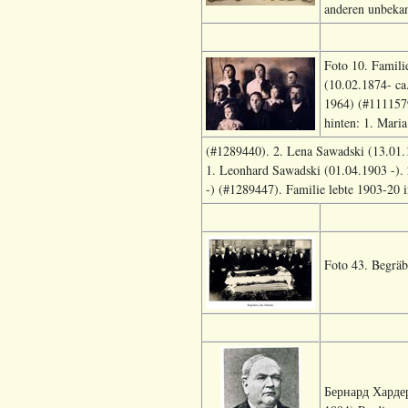
anderen unbekan
Foto 10. Famili
(10.02.1874- ca
1964) (#1111579
hinten: 1. Mari
(#1289440). 2. Lena Sawadski (13.01.1
1. Leonhard Sawadski (01.04.1903 -).
-) (#1289447). Familie lebte 1903-20 
Foto 43. Begräb
Бернард Хардер