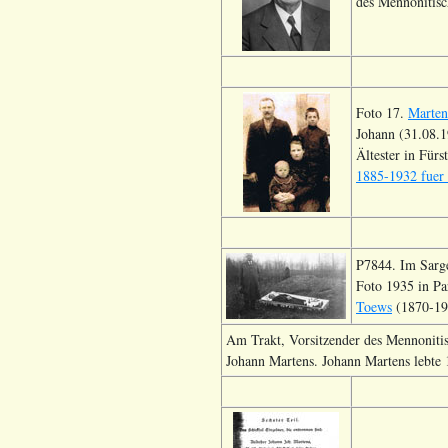
des Mennonitisc
Foto 17.
Marten
Johann (31.08.1
Ältester in Für
1885-1932 fuer 
P7844. Im Sar
Foto 1935 in Pa
Toews
(1870-194
Am Trakt, Vorsitzender des Mennonitis
Johann Martens. Johann Martens lebte 