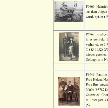
P9669. Heinric
aus dem obigen 
wurde später (1
P6967. Prediger
in Wiesenfeld (
verhaftet, zu 5 
(1885-1952) (#7
wieder gesehen.
Gefängnis in No
P6946. Familie 
Frau Helena Neu
Frau Bonikowsky
2000) (#378742)
Osterwick, Chor
in Rosengart, C
[57]