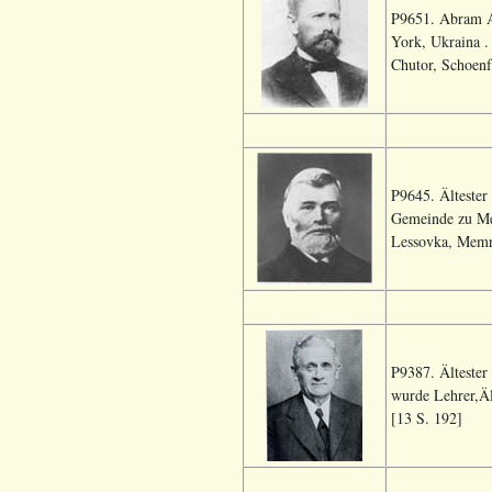
P9651. Abram A
York, Ukraina .
Chutor, Schoenf
P9645. Ältester
Gemeinde zu Mem
Lessovka, Memri
P9387. Ältester
wurde Lehrer,Äl
[13 S. 192]