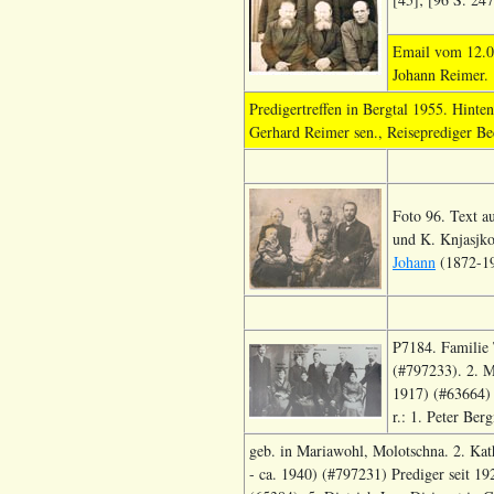
Email vom 12.07
Johann Reimer.
Predigertreffen in Bergtal 1955. Hinten
Gerhard Reimer sen., Reiseprediger Be
Foto 96. Text a
und K. Knjasjk
Johann
(1872-194
P7184. Familie 
(#797233). 2. M
1917) (#63664) 
r.: 1. Peter Be
geb. in Mariawohl, Molotschna. 2. Kat
- ca. 1940) (#797231) Prediger seit 1