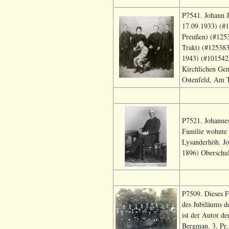
P7541. Johann J
17.09.1933) (#1
Preußen) (#1253
Trakt) (#125383
1943) (#1015425
Kirchlichen Gem
Ostenfeld, Am T
P7521. Johanne
Familie wohnte 
Lysanderhöh. Jo
1896) Oberschul
P7509. Dieses F
des Jubiläums d
ist der Autor de
Bergman. 3. Pr.