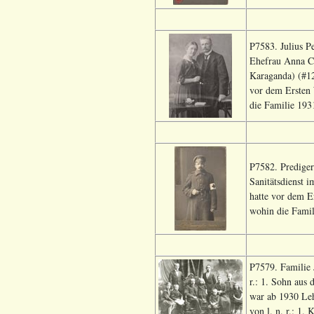
P7583. Julius P
Ehefrau Anna Co
Karaganda) (#12
vor dem Ersten 
die Familie 193
P7582. Prediger
Sanitätsdienst 
hatte vor dem E
wohin die Famil
P7579. Familie 
r.: 1. Sohn aus 
war ab 1930 Leh
von l. n. r.: 1. 