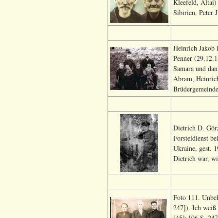
Kleefeld, Altai
Sibirien. Peter
Heinrich Jakob 
Penner (29.12.1
Samara und dann
Abram, Heinrich
Brüdergemeinde.
Dietrich D. Gör
Forsteidienst b
Ukraine, gest. 
Dietrich war, wi
Foto 111. Unbek
247]). Ich weiß 
[45]; [96 S. 247