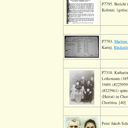
P7795. Bericht
Kolonie. (gotisc
P7793.
Martens
Kartej.
Rückseit
P7318. Katharin
Letkemann (185
1949) (#225959)
(#225961) späte
(Heirat) in Chor
Chortitza. [40]
Peter Jakob Sch