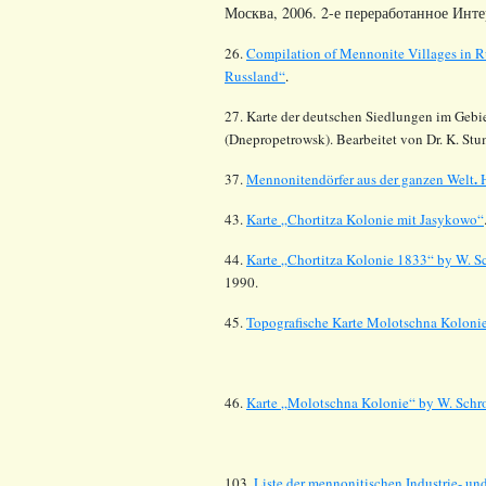
Москва, 2006. 2-е переработанное Инте
26.
Compilation of Mennonite Villages in R
Russland“
.
27. Karte der deutschen Siedlungen im Gebi
(
Dnepropetrowsk
).
Bearbeitet von Dr. K.
Stu
.
37.
Mennonitendörfer
aus der ganzen Welt
43.
Karte „
Chortitza
Kolonie mit
Jasykowo
“
44.
Karte „Chortitza Kolonie 1833“
by
W. Sc
1990.
45.
Topografische Karte Molotschna Kolonie
46.
Karte
„
Molotschna
Kolonie
“ by W. Schr
103.
Liste der mennonitischen Industrie- u