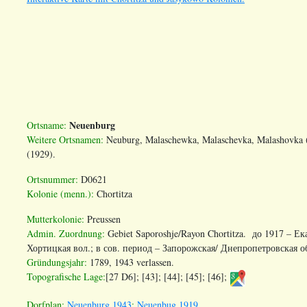
Neuenburg
Ortsname:
Weitere Ortsnamen:
Neuburg, Malaschewka, Malaschevka, Malashovka
(1929).
Ortsnummer:
D0621
Kolonie (menn.):
Chortitza
Mutterkolonie:
Preussen
Admin. Zuordnung:
Gebiet Saporoshje/Rayon Chortitza. до 1917 – Е
Хортицкая вол.; в сов. период – Запорожская/ Днепропетровская о
Gründungsjahr:
1789, 1943 verlassen.
Topografische Lage:
[27 D6]; [43]; [44]; [45]; [46];
Dorfplan:
Neuenburg 1943
;
Neuenbug 1919
.