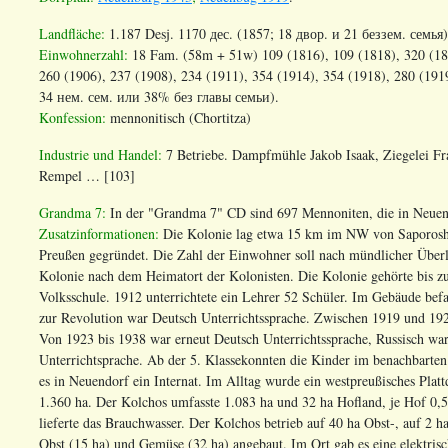
Landfläche:
1.187 Desj. 1170 дес.
(1857; 18 двор. и 21 беззем. семья
Einwohnerzahl
:
18 Fam. (58m + 51w) 109 (1816), 109 (1818), 320 (185
260 (1906), 237 (1908), 234 (1911), 354 (1914), 354 (1918), 280 (191
34 нем. сем. или 38% без главы семьи).
Konfession
:
mennonitisch
(
Chortitza
)
Industrie und Handel:
7 Betriebe. Dampfmühle Jakob Isaak, Ziegelei F
Rempel … [103]
Grandma 7:
In der "Grandma 7" CD sind 697 Mennoniten, die in Neuenb
Zusatzinformationen:
Die Kolonie lag etwa 15 km im NW von Saporoshje,
Preußen gegründet. Die Zahl der Einwohner soll nach mündlicher Überl
Kolonie nach dem Heimatort der Kolonisten. Die Kolonie gehörte bis zu
Volksschule. 1912 unterrichtete ein Lehrer 52 Schüler. Im Gebäude be
zur Revolution war Deutsch Unterrichtssprache. Zwischen 1919 und 192
Von 1923 bis 1938 war erneut Deutsch Unterrichtssprache, Russisch w
Unterrichtsprache. Ab der 5. Klassekonnten die Kinder im benachbarten
es in Neuendorf ein Internat. Im Alltag wurde ein westpreußisches Plat
1.360 ha. Der Kolchos umfasste 1.083 ha und 32 ha Hofland, je Hof 0,5
lieferte das Brauchwasser. Der Kolchos betrieb auf 40 ha Obst-, auf 
Obst (15 ha) und Gemüse (32 ha) angebaut. Im Ort gab es eine elektr