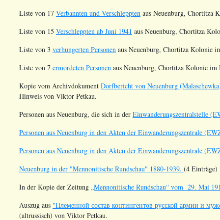
Liste von 17
Verbannten und Verschleppten
aus Neuenburg, Chortitza K
Liste von 15
Verschleppten ab Juni 1941
aus Neuenburg, Chortitza Kolo
Liste von 3
verhungerten Personen
aus Neuenburg, Chortitza Kolonie im
Liste von 7
ermordeten Personen
aus Neuenburg, Chortitza Kolonie im 
Kopie vom Archivdokument
Dorfbericht von Neuenburg (Malaschewka)
Hinweis von Viktor Petkau.
Personen aus Neuenburg, die sich in der
Einwanderungszentralstelle (
Personen aus Neuenburg in den Akten der Einwanderungszentrale (EW
Personen aus Neuenburg in den Akten der Einwanderungszentrale (EW
Neuenburg in der "Mennonitische Rundschau" 1880-1939.
(4 Einträge)
In der Kopie der Zeitung
„Mennonitische Rundschau“ vom 29. Mai 19
Auszug aus
"Племенной состав контингентов русской армии и мужс
(altrussisch) von Viktor Petkau.