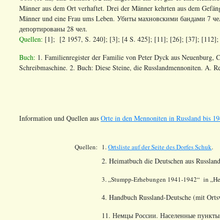
Männer aus dem Ort verhaftet. Drei der Männer kehrten aus dem Gefän
Männer und eine Frau ums Leben.
Убиты махновскими бандами 7 чел. 
депортированы 28 чел.
Quellen:
[1]; [2 1957, S. 240]; [3]; [4 S. 425]; [11]; [26]; [37]; [112];
Buch:
1. Familienregister der Familie von Peter Dyck aus Neuenburg, C
Schreibmaschine. 2. Buch: Diese Steine, die Russlandmennoniten. A. Re
Information und Quellen aus
Orte in den Mennoniten in Russland bis 19
Quellen:
1.
Ortsliste auf der Seite des Dorfes
Schuk
.
2. Heimatbuch die Deutschen aus Russland
3. „
Stumpp
-Erhebungen 1941-1942“
in
„He
4. Handbuch Russland-Deutsche (mit Ortsv
11. Немцы России. Населенные пункты 