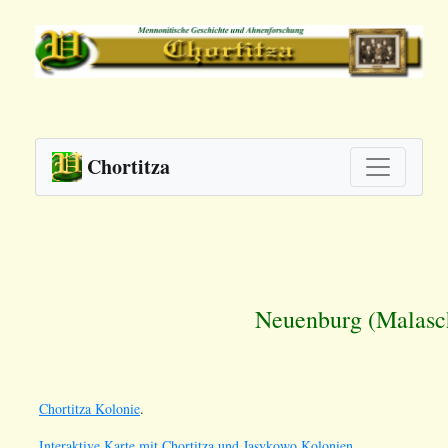
Chortitza
Neuenburg (Malasch
Chortitza Kolonie
.
Interaktive Karte mit Chortitza und Jasykowo Kolonien.