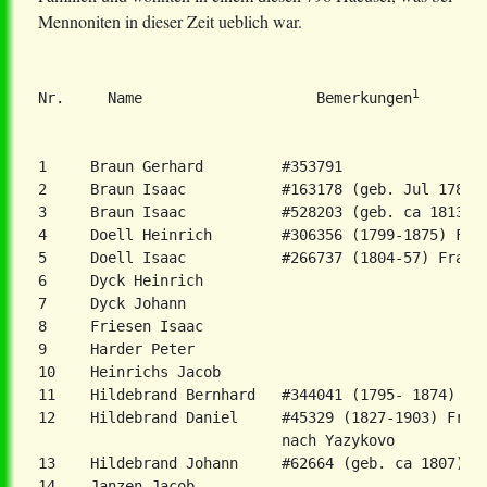
Mennoniten in dieser Zeit ueblich war.
1
Nr.     Name                    Bemerkungen
1     Braun Gerhard         #353791

2     Braun Isaac           #163178 (geb. Jul 1789, 
3     Braun Isaac           #528203 (geb. ca 1813), 
4     Doell Heinrich        #306356 (1799-1875) Frau
5     Doell Isaac           #266737 (1804-57) Frau A
6     Dyck Heinrich

7     Dyck Johann

8     Friesen Isaac

9     Harder Peter

10    Heinrichs Jacob

11    Hildebrand Bernhard   #344041 (1795- 1874) Fra
12    Hildebrand Daniel     #45329 (1827-1903) Frau 
                            nach Yazykovo

13    Hildebrand Johann     #62664 (geb. ca 1807)

14    Janzen Jacob
