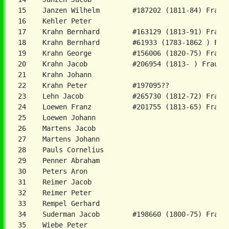
15    Janzen Wilhelm        #187202 (1811-84) Frau H
16    Kehler Peter

17    Krahn Bernhard        #163129 (1813-91) Frau G
18    Krahn Bernhard        #61933 (1783-1862 ) Frau
19    Krahn George          #156006 (1820-75) Frau M
20    Krahn Jacob           #206954 (1813- ) Frau Ma
21    Krahn Johann

22    Krahn Peter           #197095??

23    Lehn Jacob            #265730 (1812-72) Frau A
24    Loewen Franz          #201755 (1813-65) Frau A
25    Loewen Johann

26    Martens Jacob

27    Martens Johann

28    Pauls Cornelius

29    Penner Abraham

30    Peters Aron

31    Reimer Jacob

32    Reimer Peter

33    Rempel Gerhard

34    Suderman Jacob        #198660 (1800-75) Frau K
35    Wiebe Peter
