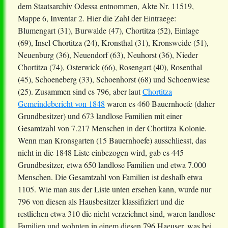
dem Staatsarchiv Odessa entnommen, Akte Nr. 11519,
Mappe 6, Inventar 2. Hier die Zahl der Eintraege:
Blumengart (31), Burwalde (47), Chortitza (52), Einlage
(69), Insel Chortitza (24), Kronsthal (31), Kronsweide (51),
Neuenburg (36), Neuendorf (63), Neuhorst (36), Nieder
Chortitza (74), Osterwick (66), Rosengart (40), Rosenthal
(45), Schoeneberg (33), Schoenhorst (68) und Schoenwiese
(25). Zusammen sind es 796, aber laut
Chortitza
Gemeindebericht von 1848
waren es 460 Bauernhoefe (daher
Grundbesitzer) und 673 landlose Familien mit einer
Gesamtzahl von 7.217 Menschen in der Chortitza Kolonie.
Wenn man Kronsgarten (15 Bauernhoefe) ausschliesst, das
nicht in die 1848 Liste einbezogen wird, gab es 445
Grundbesitzer, etwa 650 landlose Familien und etwa 7.000
Menschen. Die Gesamtzahl von Familien ist deshalb etwa
1105. Wie man aus der Liste unten ersehen kann, wurde nur
796 von diesen als Hausbesitzer klassifiziert und die
restlichen etwa 310 die nicht verzeichnet sind, waren landlose
Familien und wohnten in einem diesen 796 Haeuser, was bei