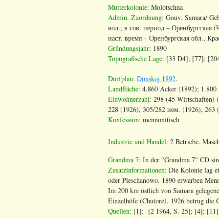
Mutterkolonie:
Molotschna
Admin. Zuordnung
:
Gouv
.
Samara
/
Geb
вол.; в сов. период – Оренбургская 
наст. время – Оренбургская обл., Кр
Gründungsjahr:
1890
Topografische Lage:
[33 D4]; [77]; [204
Dorfplan:
Donskoj 1892
.
Landfläche:
4.860 Acker (1892); 1.800 
Einwohnerzahl:
298 (45 Wirtschaften) (
228 (1926), 305/282 нем. (1926), 263 
Konfession:
mennonitisch
Industrie und Handel:
2 Betriebe. Masch
Grandma 7:
In der "Grandma 7" CD sin
Zusatzinformationen:
Die Kolonie lag e
oder Pleschanowo. 1890 erwarben Menno
Im 200 km östlich von Samara gelegene
Einzelhöfe (Chutore). 1926 betrug die
Quellen:
[1]; [2 1964, S. 25]; [4]; [11]