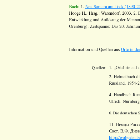
Buch:
1.
Neu Samara am Tock (1890-2
Hooge H., Hrsg.: Warendorf. 2003.
2. D
Entwicklung und Auflösung der Mennon
Orenburg). Zeitspanne: Das 20. Jahrhun
Information und Quellen aus
Orte in de
1. „Ortsliste auf
Quellen:
2. Heimatbuch di
Russland. 1954-2
4. Handbuch Russ
Ulrich. Nürnber
6. Die deutschen 
11. Немцы Росс
Сост. В.Ф. Дизе
http://wolgadeuts