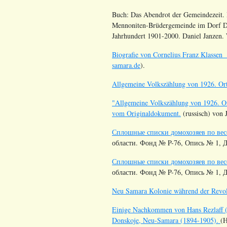
Buch: Das Abendrot der Gemeindezeit. 
Mennoniten-Brüdergemeinde im Dorf Do
Jahrhundert 1901-2000. Daniel Janzen.
Biografie von Cornelius Franz Klassen
samara.de
).
Allgemeine Volkszählung von 1926. Orts
"Allgemeine Volkszählung von 1926. Or
vom Originaldokument.
(russisch) von 
Сплошные списки домохозяев по вес
области. Фонд № P-76, Опись № 1, Де
Сплошные списки домохозяев по вес
области. Фонд № P-76, Опись № 1, Дел
Neu Samara Kolonie während der Revol
Einige Nachkommen von Hans Rezlaff 
Donskoje, Neu-Samara (1894-1905).
(H