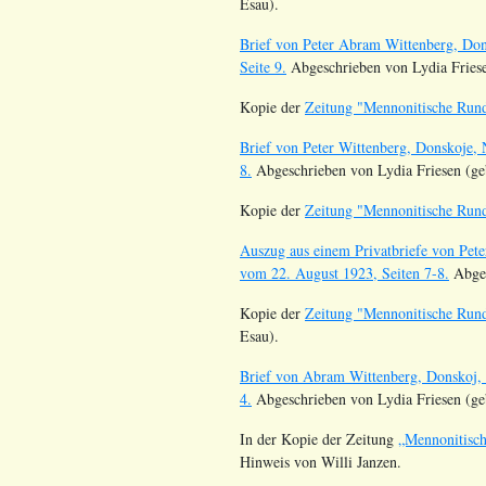
Esau).
Brief von Peter Abram Wittenberg, Do
Seite 9.
Abgeschrieben von Lydia Friese
Kopie der
Zeitung "Mennonitische Rund
Brief von Peter Wittenberg, Donskoje,
8.
Abgeschrieben von Lydia Friesen (ge
Kopie der
Zeitung "Mennonitische Rund
Auszug aus einem Privatbriefe von Pet
vom 22. August 1923, Seiten 7-8.
Abges
Kopie der
Zeitung "Mennonitische Rund
Esau).
Brief von Abram Wittenberg, Donskoj, 
4.
Abgeschrieben von Lydia Friesen (ge
In der Kopie der Zeitung
„Mennonitisc
Hinweis von Willi Janzen.