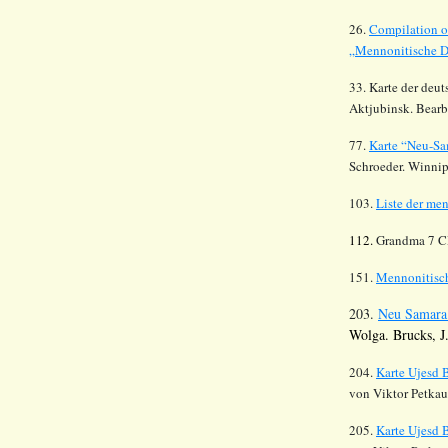
26.
Compilation o
„Mennonitische Dö
33. Karte der deu
Aktjubinsk
.
Bearb
77.
Karte “Neu-S
Schroeder. Winnip
103.
Liste der me
112.
Grandma 7 C
151.
Mennonitisch
203.
Neu Samara
Wolga. Brucks, J
204.
Karte Ujesd 
von Viktor Petkau
205.
Karte Ujesd 