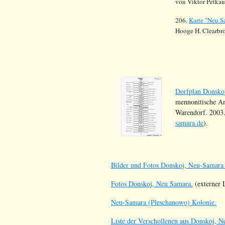
von Viktor Petkau
206.
Karte "Neu S
Hooge H. Clearbr
Dorfplan Donsko
mennonitische An
Warendorf. 2003.
samara.de
).
Bilder und Fotos Donskoj, Neu-Samara
Fotos Donskoj, Neu Samara.
(externer 
Neu-Samara (Pleschanowo) Kolonie.
Liste der Verschollenen aus Donskoj, 