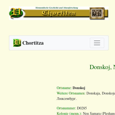
Chortitza
Donskoj, 
Donskoj
Ortsname
:
Weitere
Ortsnamen
:
Donskaja
,
Donskoj
Люксембург.
Ortsnummer:
D0285
Kolonie (menn.):
Neu Samara (Pleshan