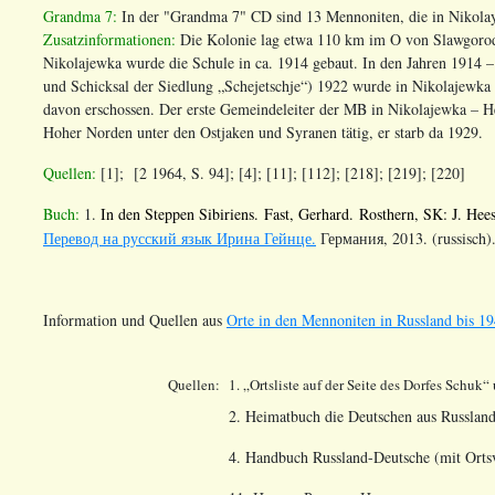
Grandma 7:
In der "Grandma 7" CD sind 13 Mennoniten, die in Nikolay
Zusatzinformationen:
Die Kolonie lag etwa 110 km im O von Slawgorod.
Nikolajewka wurde die Schule in ca. 1914 gebaut. In den Jahren 1914 
und Schicksal der Siedlung „Schejetschje“) 1922 wurde in Nikolajewka 
davon erschossen. Der erste Gemeindeleiter der MB in Nikolajewka – H
Hoher Norden unter den Ostjaken und Syranen tätig, er starb da 1929.
Quellen:
[1]; [2 1964, S. 94]; [4]; [11]; [112]; [218]; [219]; [220]
Buch:
1.
In den Steppen Sibiriens. Fast, Gerhard. Rosthern, SK: J. Hee
Перевод на русский язык Ирина Гейнце.
Германия, 2013. (
russisch)
Information und Quellen aus
Orte in den Mennoniten in Russland bis 19
Quellen:
1. „Ortsliste auf der Seite des Dorfes Schuk“
2. Heimatbuch die Deutschen aus Russland
4. Handbuch Russland-Deutsche (mit Ortsv