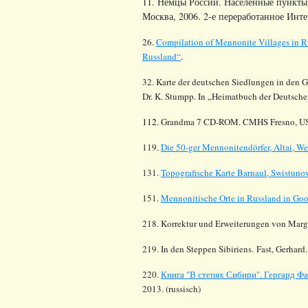
11. Немцы России. Населенные пункты 
Москва, 2006. 2-е переработанное Инте
26.
Compilation of Mennonite Villages in R
Russland“
.
32. Karte der deutschen Siedlungen in den 
Dr. K.
Stumpp
. In „Heimatbuch der Deutsch
112.
Grandma 7 CD-ROM. CMHS Fresno, U
119.
Die 50-ger
Mennonitendörfer
, Altai, W
131.
Topografische Karte Barnaul,
Swistuno
151.
Mennonitische Orte in Russland in Go
218. Korrektur und Erweiterungen von Margar
219. In den Steppen Sibiriens. Fast, Gerhard
220.
Книга "В степях Сибири". Гергард Фа
2013. (russisch)