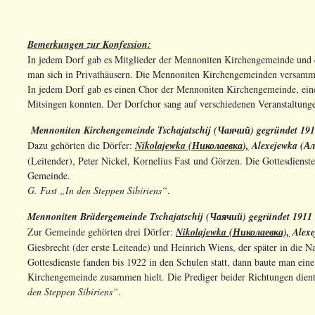
Bemerkungen zur Konfession:
In jedem Dorf gab es Mitglieder der Mennoniten Kirchengemeinde und
man sich in Privathäusern. Die Mennoniten Kirchengemeinden versammel
In jedem Dorf gab es einen Chor der Mennoniten Kirchengemeinde, ein
Mitsingen konnten. Der Dorfchor sang auf verschiedenen Veranstaltunge
Mennoniten Kirchengemeinde Tschajatschij (
Чаячий
) gegründet 19
Dazu gehörten die Dörfer:
Nikolajewka (
Николаевка
),
Alexejewka (
Ал
(Leitender), Peter Nickel, Kornelius Fast und Görzen. Die Gottesdiens
Gemeinde.
G. Fast „In den Steppen Sibiriens“
.
Mennoniten Brüdergemeinde Tschajatschij (
Чаячий
) gegründet 1911
Zur Gemeinde gehörten drei Dörfer:
Nikolajewka (
Николаевка),
Alexe
Giesbrecht (der erste Leitende) und Heinrich Wiens, der später in die
Gottesdienste fanden bis 1922 in den Schulen statt, dann baute man ein
Kirchengemeinde zusammen hielt. Die Prediger beider Richtungen die
den Steppen Sibiriens“
.