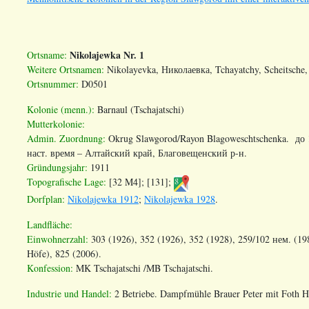
Nikolajewka Nr. 1
Ortsname:
Weitere Ortsnamen:
Nikolayevka, Николаевка, Tchayatchy, Scheitsch
Ortsnummer:
D0501
Kolonie (menn.):
Barnaul (Tschajatschi)
Mutterkolonie:
Admin. Zuordnung
:
Okrug Slawgorod
/
Rayon Blagoweschtschenka
. до 
наст. время – Алтайский край, Благовещенский р-н.
Gründungsjahr:
1911
Topografische Lage:
[32 M4]; [131];
Dorfplan:
Nikolajewka 1912
;
Nikolajewka 1928
.
Landfläche:
Einwohnerzahl:
303 (1926), 352 (1926), 352 (1928), 259/102 нем. (198
Höfe), 825 (2006).
Konfession:
MK Tschajatschi /MB Tschajatschi.
Industrie und Handel:
2 Betriebe. Dampfmühle Brauer Peter mit Foth He