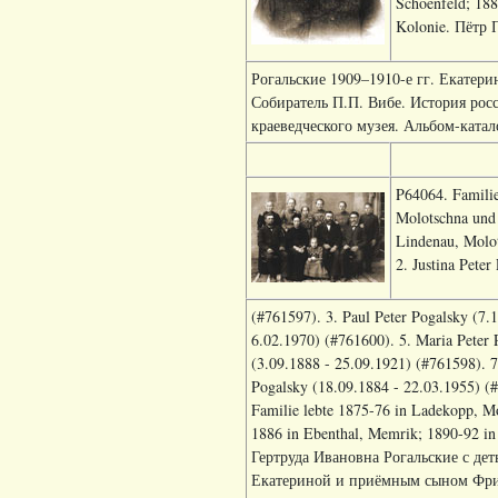
Schoenfeld; 188
Kolonie. Пётр 
Рогальские 1909–1910-е гг. Екатерин
Собиратель П.П. Вибе. История рос
краеведческого музея. Альбом-каталог
P64064. Familie
Molotschna und 
Lindenau, Molot
2. Justina Pete
(#761597). 3. Paul Peter Pogalsky (7.
6.02.1970) (#761600). 5. Maria Peter 
(3.09.1888 - 25.09.1921) (#761598). 7
Pogalsky (18.09.1884 - 22.03.1955) (#
Familie lebte 1875-76 in Ladekopp, Mo
1886 in Ebenthal, Memrik; 1890-92 in
Гертруда Ивановна Рогальские с де
Екатериной и приёмным сыном Фризе