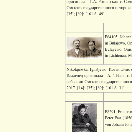
оригинала – Г.А. Рогальская, с. Со
Омского государственного историко-к
[35]; [89]; [161 S. 49]
P64105. Johann 
in Bulajewo, Om
Bulayewo, Omsk.
in Lichtenau, M
Nikolajewka, Ignatjewo. Иоган Эннс
Владелец оригинала – А.Г. Валл, с
собрании Омского государственного 
2017. [14]; [35]; [89]; [161 S. 31]
P8291. Frau von
Peter Fast (185
von
Johann Joh