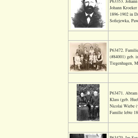
P63353. Johann
Johann Kroeker 
1896-1902 in D
Sofiejewka, Paw
P63472. Famili
(#84001) geb. i
Tiegenhagen, Mo
P63471. Abram 
Klass (geb. Hue
Nicolai Wiebe 
Familie lebte 1
P63470. Im Sar