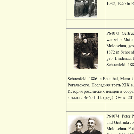
1932, 1940 in Ei
P64073. Gertrud
war seine Mutte
Molotschna, ges
1872 in Schoenf
geb. Lindenau, 
Schoenfeld; 188
Schoenfeld; 1886 in Ebenthal, Memri
Рогальского. Последняя треть XIX в
История российских немцев в собра
каталог. Вибе П.П. (ред.). Омск. 2017
P64074. Peter P
und Gertruda Jo
Molotschna. Fot