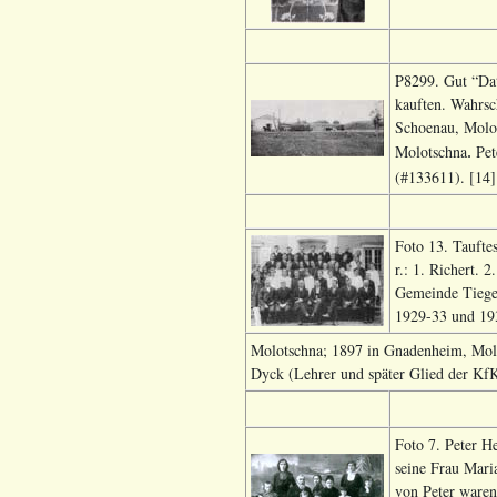
P8299. Gut “Dat
kauften. Wahrsc
Schoenau, Molo
Molotschna
Pet
.
(#133611). [14]
Foto 13. Taufte
r.: 1. Richert. 
Gemeinde Tieger
1929-33 und 193
Molotschna; 1897 in Gnadenheim, Molo
Dyck (Lehrer und später Glied der KfK,
Foto 7. Peter H
seine Frau Mari
von Peter waren