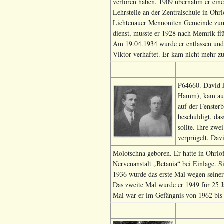
verloren haben. 1909 übernahm er eine
Lehrstelle an der Zentralschule in Ohr
Lichtenauer Mennoniten Gemeinde zum Ä
dienst, musste er 1928 nach Memrik f
Am 19.04.1934 wurde er entlassen und
Viktor verhaftet. Er kam nicht mehr zu
P64660. David 
Hamm), kam aus 
auf der Fenster
beschuldigt, das
sollte. Ihre zw
verprügelt. Davi
Molotschna geboren. Er hatte in Ohrloff
Nervenanstalt „Betania“ bei Einlage. S
1936 wurde das erste Mal wegen seiner 
Das zweite Mal wurde er 1949 für 25 Ja
Mal war er im Gefängnis von 1962 bis 