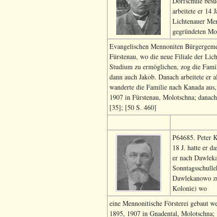
Dorfschule besu
arbeitete er 14
Lichtenauer Men
gegründeten Mo
Evangelischen Mennoniten Bürgergemei
Fürstenau, wo die neue Filiale der Li
Studium zu ermöglichen, zog die Famil
dann auch Jakob. Danach arbeitete er 
wanderte die Familie nach Kanada aus,
1907 in Fürstenau, Molotschna; danac
[35]; [50 S. 460]
P64685. Peter K
18 J. hatte er 
er nach Dawleka
Sonntagsschulle
Dawlekanowo zu
Kolonie) wo
eine Mennonitische Försterei gebaut w
1895, 1907 in Gnadental, Molotschna;