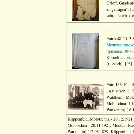
Orloff, Gnadenf
eingetragen". In
sein, die wir 
Fotos 48-50. 3 
Мелитопольско
призыва 1897-
Kornelius Johan
(russisch). [93]
Foto 136. Fami
l.n.r. sitzen: 1
Waldheim, Molo
Molotschna -10.
Warkentin) ( 6.
Klippenfeld, Molotschna - 20.12.1921,
Molotschna - 20.11.1921, Moskau, Russ
Warkentin) (12.06.1879, Klippenfeld,