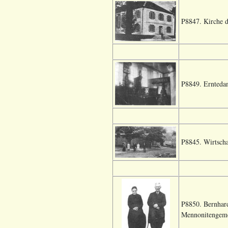
P8847. Kirche d
P8849. Erntedan
P8845. Wirtscha
P8850. Bernhard
Mennonitengeme