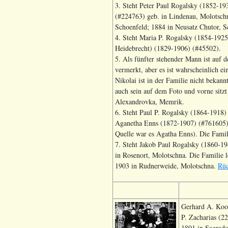
3. Steht Peter Paul Rogalsky (1852-19
(#224763) geb. in Lindenau, Molotschn
Schoenfeld; 1884 in Neusatz Chutor, S
4. Steht Maria P. Rogalsky (1854-1925,
Heidebrecht) (1829-1906) (#45502).
5. Als fünfter stehender Mann ist auf d
vermerkt, aber es ist wahrscheinlich e
Nikolai ist in der Familie nicht bekan
auch sein auf dem Foto und vorne sitz
Alexandrovka, Memrik.
6. Steht Paul P. Rogalsky (1864-1918) 
Aganetha Enns (1872-1907) (#761605), 
Quelle war es Agatha Enns). Die Famil
7. Steht Jakob Paul Rogalsky (1860-19
in Rosenort, Molotschna. Die Familie 
1903 in Rudnerweide, Molotschna.
Rüc
Gerhard A. Koop
P. Zacharias (2
1891 in Sagrado