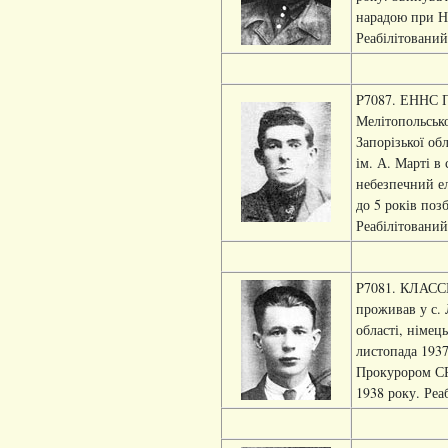
нарадою при Н
Реабілітований
P7087. ЕННС Пе
Мелітопольсько
Запорізької об
ім. А. Марті в
небезпечний е
до 5 років поз
Реабілітований
P7081. КЛАССЕН
проживав у с. 
області, німец
листопада 1937
Прокурором СР
1938 року. Реа