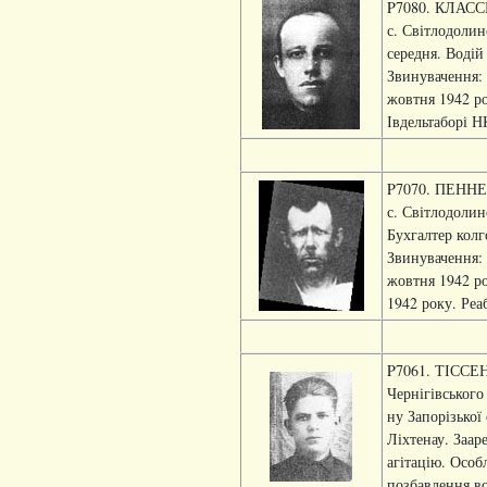
P7080. КЛАССЕН
с. Світлодолин
середня. Водій
Звинувачення:
жовтня 1942 ро
Івдельтаборі Н
P7070. ПЕННЕР 
с. Світлодолин
Бухгалтер колг
Звинувачення:
жовтня 1942 ро
1942 року. Реа
P7061. ТІССЕН 
Чернігівського
ну Запорізької 
Ліхтенау. Заар
агітацію. Осо
позбавлення во