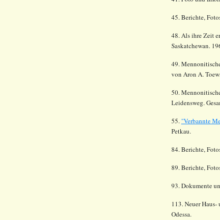
45. Berichte, Fot
48. Als ihre Zeit 
Saskatchewan. 19
49. Mennonitische
von Aron A. Toew
50. Mennonitische
Leidensweg. Gesam
55.
"
Verbannte Me
Petkau.
84. Berichte, Foto
89. Berichte, Fot
93.
Dokumente und
113. Neuer Haus- 
Odessa.