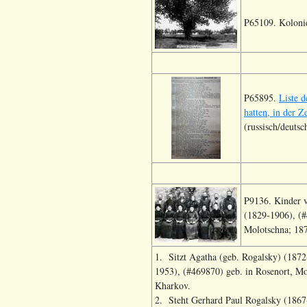
P65109. Kolonie
P65895.
Liste 
hatten, in der
(russisch/deutsc
P9136. Kinder 
(1829-1906), (#
Molotschna; 187
1. Sitzt Agatha (geb. Rogalsky) (1872
1953), (#469870) geb. in Rosenort, Mo
Kharkov.
2. Steht Gerhard Paul Rogalsky (1867-