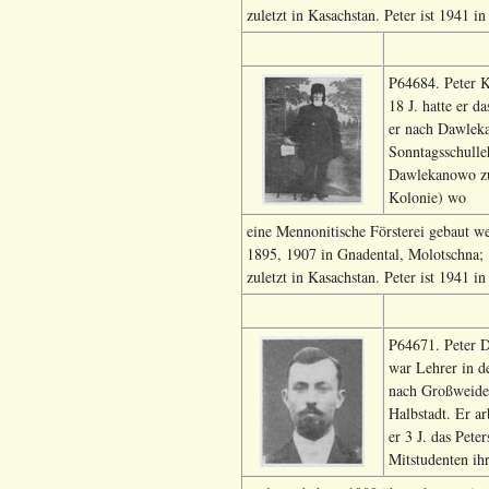
zuletzt in Kasachstan. Peter ist 1941 i
P64684. Peter K
18 J. hatte er 
er nach Dawleka
Sonntagsschulle
Dawlekanowo zu
Kolonie) wo
eine Mennonitische Försterei gebaut w
1895, 1907 in Gnadental, Molotschna;
zuletzt in Kasachstan. Peter ist 1941 i
P64671. Peter D
war Lehrer in d
nach Großweide.
Halbstadt. Er ar
er 3 J. das Pete
Mitstudenten ih