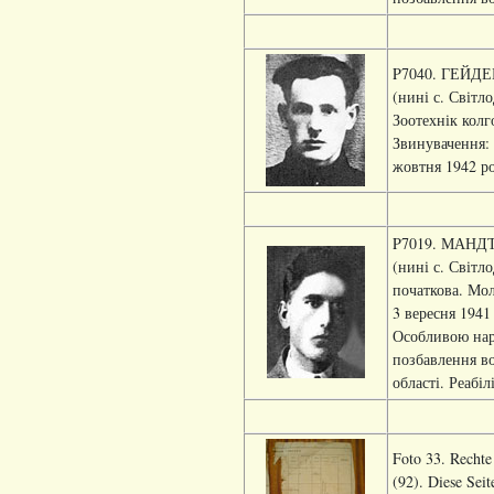
P7040. ГЕЙДЕБР
(нині с. Світл
Зоотехнік колг
Звинувачення:
жовтня 1942 ро
P7019. МАНДТЛ
(нині с. Світл
початкова. Мол
3 вересня 1941
Особливою нар
позбавлення во
області. Реабіл
Foto 33. Rechte
(92). Diese Seit