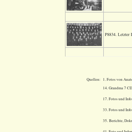
P8834. Letzter 
Quellen:
1. Fotos von Anat
14.
Grandma 7 CD
17. Fotos und Info
33.
Fotos und Inf
35. Berichte, Dok
41
. Foto und Info