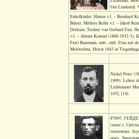
Lichtenau, Molo
Gut Lindental. 
Enkelkinder. Hinten v.l. – Bernhard K
Balzer. Mittlere Reihe v.l. – Jakob R
Derksen; Tochter von Gerhard Fast, Hel
v.l. – Abram Konrad (1888-1932-3), Ka
Fast) Banmann, unb., unb. Frau mit de
Molotschna, Heirat 1843 in Tiegenhage
Nickel Peter (1
1909). Lehrer d
Lichtenauer Men
165]; [14]
P7097. ГЕЙДЕБР
(нині с. Світл
початкова. Агр
року. Звинува