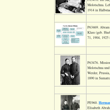
Molotschna. Leb
1914 in Halbsta
P63469. Abram 
Klass (geb. Hue
71, 1904, 1925 
P63476. Mission
Molotschna und 
Werder, Prussia,
1890 in Sumatra
Herma
PE960.
Elisabeth Abrah