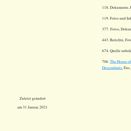
118. Dokumente, F
119. Fotos und In
377.
Fotos, Dokum
443. Berichte, Fo
674. Quelle unbek
706.
The House of
Descendants.
Ens,
Zuletzt geändert
am
31 Januar, 2021