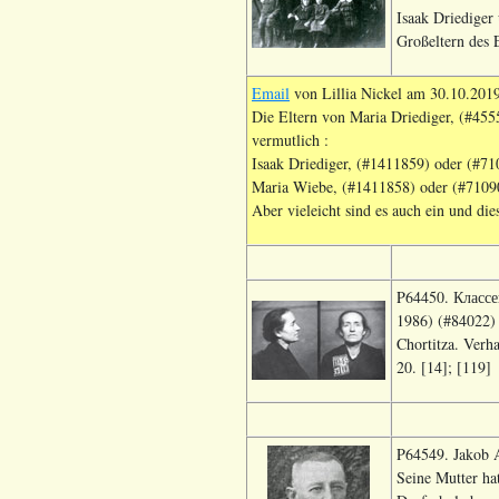
Isaak Driediger
Großeltern des 
Email
von Lillia Nickel am 30.10.2019
Die Eltern von Maria Driediger, (#455
vermutlich :
Isaak Driediger, (#1411859) oder (#71
Maria Wiebe, (#1411858) oder (#7109
Aber vieleicht sind es auch ein und die
P64450. Классе
1986) (#84022) 
Chortitza. Verh
20. [14]; [119]
P64549. Jakob 
Seine Mutter ha