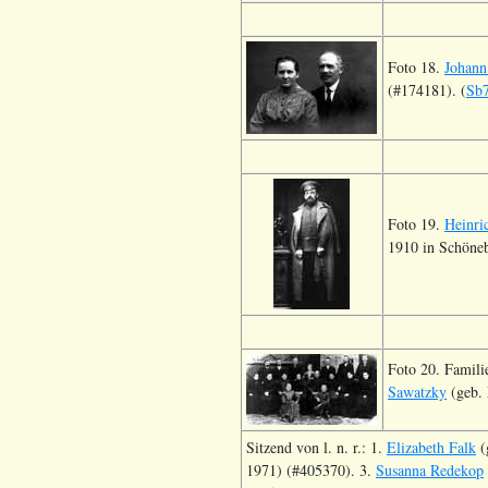
Foto 18.
Johann
(#174181). (
Sb
Foto 19.
Heinri
1910 in Schöneb
Foto 20. Famil
Sawatzky
(geb. 
Sitzend von l. n. r.: 1.
Elizabeth Falk
(
1971) (#405370). 3.
Susanna Redekop