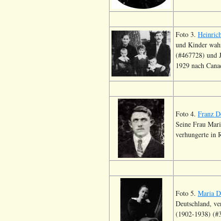
Foto 3.
Heinric
und Kinder wahr
(#467728) und J
1929 nach Canad
Foto 4.
Franz D
Seine Frau Mari
verhungerte in 
Foto 5.
Maria D
Deutschland, ve
(1902-1938) (#3