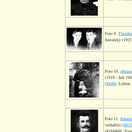
Foto 9.
Theodor
Sawatzky (1921-
Foto 10.
Abram
(1919 - Juli 19
(
Sb48
). Lebten
Foto 11.
Johann
verhaftet) (
Sb1
(#184869). Fami