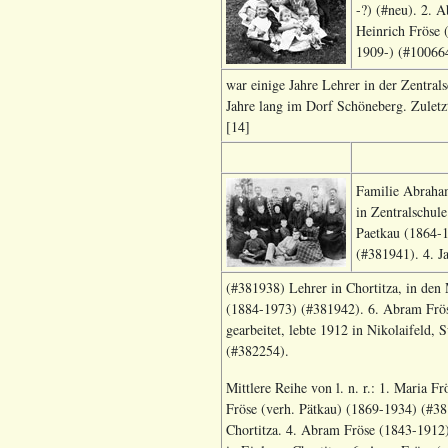
-?) (#neu). 2. 
Heinrich Fröse 
1909-) (#100664
war einige Jahre Lehrer in der Zentral
Jahre lang im Dorf Schöneberg. Zuletz
[14]
Familie Abraham
in Zentralschule
Paetkau (1864-1
(#381941). 4. J
(#381938) Lehrer in Chortitza, in den
(1884-1973) (#381942). 6. Abram Fröse
gearbeitet, lebte 1912 in Nikolaifeld,
(#382254).
Mittlere Reihe von l. n. r.: 1. Maria F
Fröse (verh. Pätkau) (1869-1934) (#38
Chortitza. 4. Abram Fröse (1843-1912)