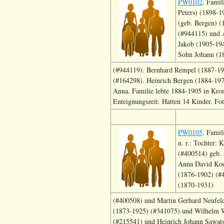
PW0102
. Famil
Peters) (1898-1
(geb. Bergen) (
(#944115) und 
Jakob (1905-19
Sohn Johann (1
(#944119). Bernhard Rempel (1887-192
(#164298). Heinrich Bergen (1884-197
Anna. Familie lebte 1884-1905 in Kro
Enteignungszeit. Hatten 14 Kinder. Fo
PW0105
. Famil
n. r.: Tochter:
(#400514) geb. 
Anna David Koop
(1876-1902) (#
(1870-1931)
(#400508) und Martin Gerhard Neufeld
(1873-1925) (#341075) und Wilhelm W.
(#215541) und Heinrich Johann Sawatsk