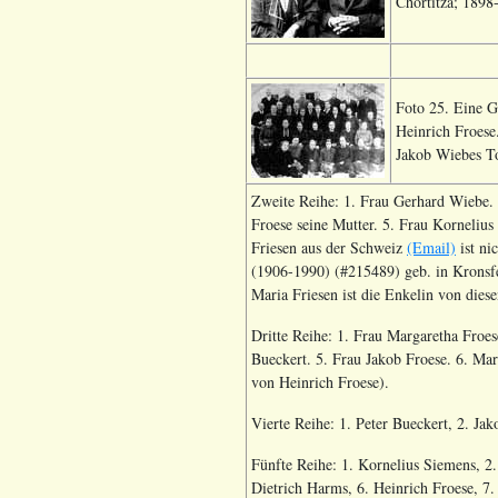
Chortitza; 1898
Foto 25. Eine G
Heinrich Froese
Jakob Wiebes To
Zweite Reihe: 1. Frau Gerhard Wiebe. 
Froese seine Mutter. 5. Frau Korneliu
Friesen aus der Schweiz
(Email)
ist ni
(1906-1990) (#215489) geb. in Kronsf
Maria Friesen ist die Enkelin von dies
Dritte Reihe: 1. Frau Margaretha Froes
Bueckert. 5. Frau Jakob Froese. 6. Ma
von Heinrich Froese).
Vierte Reihe: 1. Peter Bueckert, 2. Ja
Fünfte Reihe: 1. Kornelius Siemens, 2
Dietrich Harms, 6. Heinrich Froese, 7