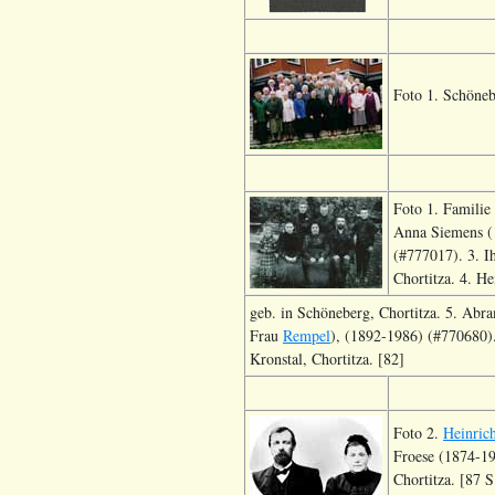
Foto 1. Schöneb
Foto 1. Familie
Anna Siemens (
(#777017). 3. I
Chortitza. 4. H
geb. in Schöneberg, Chortitza. 5. Abr
Frau
Rempel
), (1892-1986) (#770680)
Kronstal, Chortitza. [82]
Foto 2.
Heinric
Froese (1874-19
Chortitza. [87 S