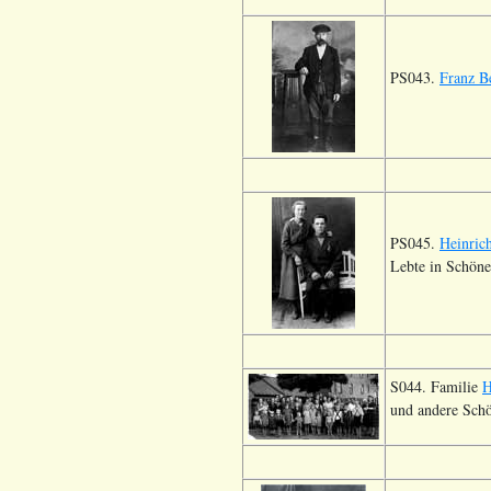
PS043.
Franz B
PS045.
Heinric
Lebte in Schöne
S044. Familie
H
und andere Schö