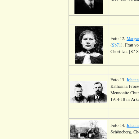
Foto 12.
Margar
(
Sb71
). Frau v
Chortitza. [87 S
Foto 13.
Johann
Katharina Froes
Mennonite Churc
1914-18 in Arka
Foto 14.
Johann
Schöneberg, Cho