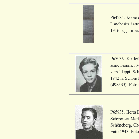
P64284. Kopie d
Landbesitz hat
1916 года, прил
P65936. Kinderb
seine Familie. 
verschleppt. Sc
1942 in Schöneb
(498539). Foto 
P65935. Herta D
Schwester: Mari
Schöneberg, Cho
Foto 1943. Foto