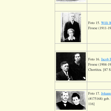
Foto 15.
Willi 
Froese (1911-19
Foto 16.
Jacob 
Froese (1904-19
Chortitza. [87 S
Foto 17.
Johann
(#175168) geb. 
116]