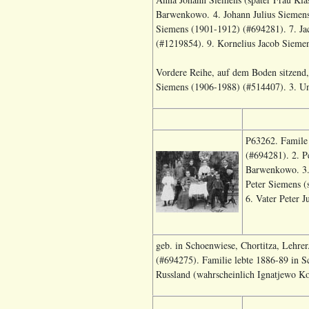
Barwenkowo. 4. Johann Julius Siemens 
Siemens (1901-1912) (#694281). 7. Ja
(#1219854). 9. Kornelius Jacob Siem
Vordere Reihe, auf dem Boden sitzend,
Siemens (1906-1988) (#514407). 3. Unb
P63262. Famile 
(#694281). 2. P
Barwenkowo. 3. 
Peter Siemens (
6. Vater Peter 
geb. in Schoenwiese, Chortitza, Lehrer
(#694275). Familie lebte 1886-89 in S
Russland (wahrscheinlich Ignatjewo Ko