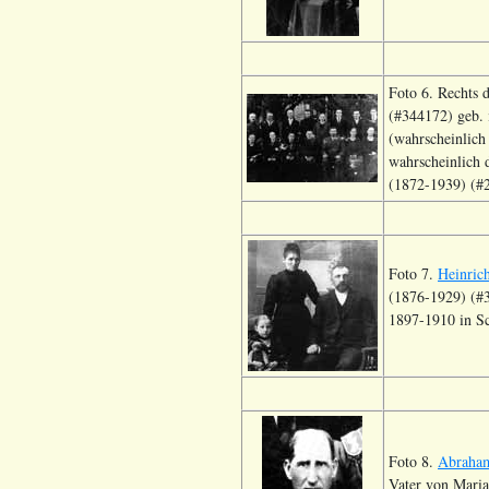
Foto 6. Rechts 
(#344172) geb. 
(wahrscheinlich
wahrscheinlich 
(1872-1939) (#
Foto 7.
Heinric
(1876-1929) (#3
1897-1910 in Sc
Foto 8.
Abraham
Vater von Maria