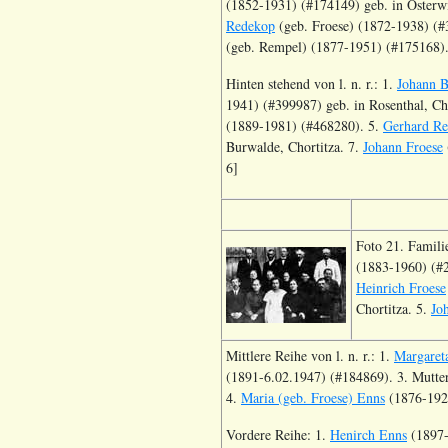
(1852-1931) (#174149) geb. in Osterwi
Redekop
(geb. Froese) (1872-1938) (#
(geb. Rempel) (1877-1951) (#175168)
Hinten stehend von l. n. r.: 1.
Johann B
1941) (#399987) geb. in Rosenthal, Ch
(1889-1981) (#468280). 5.
Gerhard R
Burwalde, Chortitza. 7.
Johann Froese
6]
Foto 21. Familie
(1883-1960) (#
Heinrich Froese
Chortitza. 5.
Jo
Mittlere Reihe von l. n. r.: 1.
Margareta
(1891-6.02.1947) (#184869). 3. Mutte
4.
Maria (geb. Froese) Enns
(1876-192
Vordere Reihe: 1.
Henirch Enns
(1897-