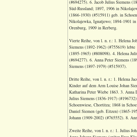
(#694275). 6. Jacob Julius Siemens (1
Süd-Russland; 1897, 1906 in Nikolaje
(1866-1930) (#515911) geb. in Schoenw
Nikolajewka, Ignatjewo; 1894-1901 in 
Orenburg, 1909 in Rerberg.
Vierte Reihe, von l. n. r.: 1. Helena 
Siemens (1892-1962) (#755619) lebte 1
(1895-1965) (#808098). 4. Helena Juli
(#694277). 6. Anna Peter Siemens (18
Siemens (1897-1979) (#515937).
Dritte Reihe, von l. n. r.: 1. Helena 
Kinder auf dem Arm Louise Johan Sie
Katharina Peter Wiebe 1863. 3. Anna D
Julius Siemens (1836-1917) (#196732) 
Schoenwiese, Chortitza; 1868 in Scho
Daniel Siemen (geb. Eitzen) (1865-19
Johann (1909-2002) (#765552). 8. An
Zweite Reihe, von l. n. r.: 1. Julius 
Anna Johann Siemens (später Frau Kla