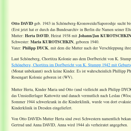
Otto DAVID
geb. 1943 in Schöneberg-Kronsweide/Saporoshje sucht bis
(Erst jetzt hat er durch das Bundesarchiv in Berlin die Namen seiner El
Herta DAVID
Johann/Jan KUROTSCHKI
Mutter:
, Heirat 1938 mit
Maria KUROTSCHKIN
Schwester:
, geboren 1940.
Philipp DYCK
Vater:
, mit dem die Mutter nach der Verschleppung ih
Laut Schöneberg, Chortitza Kolonie aus dem Dorfbericht von K. Stump
Schöneberg, Chortitza im Dorfbericht von K. Stumpp 1942 mit Geburts
(Monat unbekannt) noch keine Kinder. Es ist wahrscheinlich Phillipp P
Rosengart Kolonie geboren ist (WV).
Mutter Herta, Kinder Maria und Otto (und vielleicht auch Philipp DYC
das Umsiedlerlager Kattowitz und danach vermutlich nach Leslau (Wloc
Sommer 1944 schwerkrank in die Kinderklinik, wurde von dort evakuiert
Kinderklinik in Dresden eingeliefert.
Von Otto DAVIDs Mutter Herta sind zwei Schwestern namentlich bekan
Gertrud und Anna DAVID, Anna wird 1944 als verheiratet angegeben.