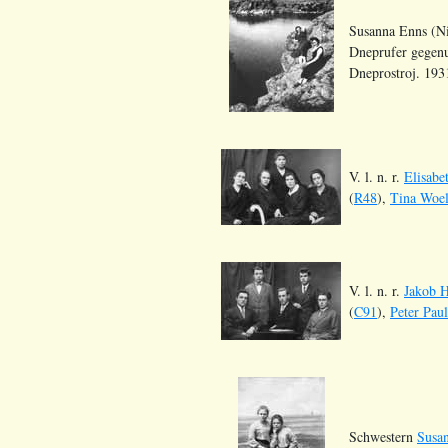
Susanna Enns (Ni
Dneprufer gegenu
Dneprostroj. 193
V. l. n. r.
Elisabe
(
R48
),
Tina Woe
V. l. n. r.
Jakob H
(
C91
),
Peter Paul
Schwestern
Susa