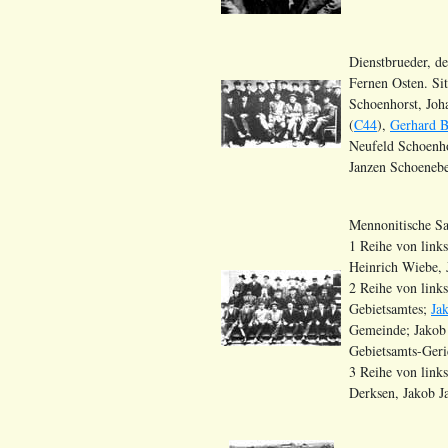
Dienstbrueder, d
Fernen Osten. Si
Schoenhorst, Joh
(
C44
),
Gerhard 
Neufeld Schoenho
Janzen Schoeneb
Mennonitische Sa
1 Reihe von link
Heinrich Wiebe, 
2 Reihe von link
Gebietsamtes;
Ja
Gemeinde; Jakob 
Gebietsamts-Geri
3 Reihe von link
Derksen, Jakob J