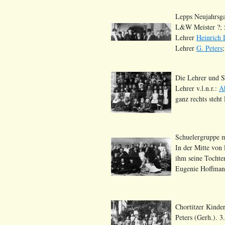
Lepps Neujahrsga
L&W Meister ?; 5
Lehrer
Heinrich
Lehrer
G. Peters
Die Lehrer und S
Lehrer v.l.n.r.:
A
ganz rechts steht
Schuelergruppe m
In der Mitte von 
ihm seine Tochter
Eugenie Hoffmann
Chortitzer Kinder
Peters (Gerh.). 3