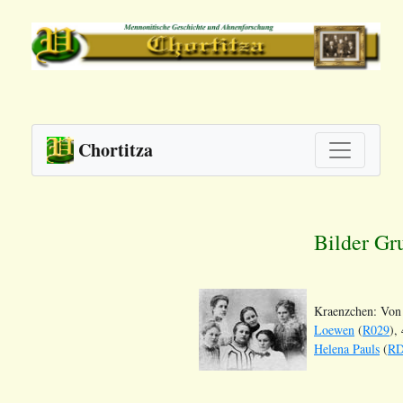
Chortitza
Bilder Gr
Kraenzchen: Von l
Loewen
(
R029
),
Helena Pauls
(
R