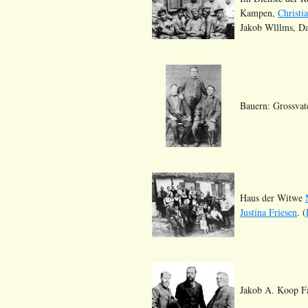
Kampen,
Christi
Jakob Wlllms, Da
Bauern: Grossvat
Haus der Witwe
Justina Friesen
. (
Jakob A. Koop Fa