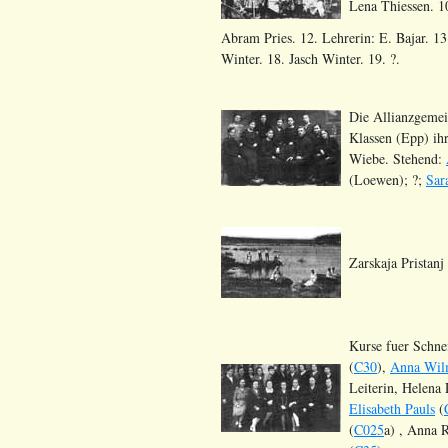
Lena Thiessen. 1
Abram Pries. 12. Lehrerin: E. Bajar. 13
Winter. 18. Jasch Winter. 19. ?.
Die Allianzgemein
Klassen (Epp) i
Wiebe. Stehend:
(Loewen); ?;
Sar
Zarskaja Pristanj
Kurse fuer Schne
(
C30
),
Anna Wil
Leiterin, Helena 
Elisabeth Pauls
(
(
C025
a) , Anna 