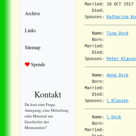
Married: 10 OCT 1917 
   Died:             
Archive
Spouses: 
Katharina Ko
Links
   Name: 
Tina Dyck
   Born:             
Married:             
Sitemap
   Died:             
Spouses: 
Peter Klasse
Spende
   Name: 
Anna Dyck
   Born:             
Married:             
Kontakt
   Died:             
Spouses: 
\ Klassen
Du hast eine Frage,
Anregung, eine Mitteilung
oder Material zur
   Name: 
\ Dyck
Geschichte der
   Born:             
Mennoniten?
Married:             
   Died:             