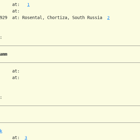
     at:   
1
     at:

929  at: Rosental, Chortiza, South Russia  
2
amm
     at:

     at:

k
     at:  
3