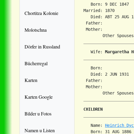
   Born: 9 DEC 1847  
Married: 1870        
Chortitza Kolonie
   Died: ABT 25 AUG 1
 Father:

Molotschna
 Mother:

Dörfer in Russland
   Wife: 
Margaretha H
Bücherregal
   Born:             
   Died: 2 JUN 1931  
Karten
 Father:

 Mother:

Karten Google
CHILDREN
Bilder u Fotos
   Name: 
Heinrich Dyc
Namen u Listen
   Born: 31 AUG 1886 