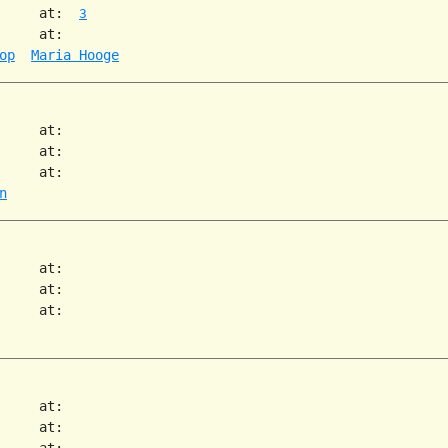
     at:  
3
     at:

op
Maria Hooge
     at:

     at:

     at:

n
     at:

     at:

     at:

     at:

     at:

     at:
