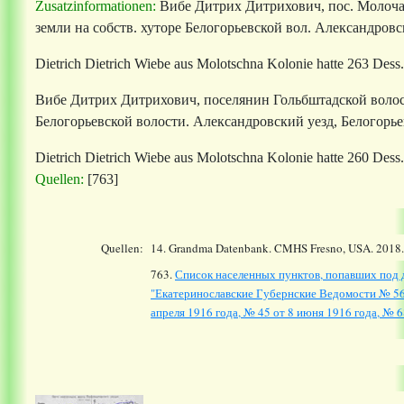
Zusatzinformationen:
Вибе Дитрих Дитрихович, пос. Молочанск
земли на собств. хуторе Белогорьевской вол.
Александровски
Dietrich Dietrich Wiebe
aus Molotschna Kolonie hatte
263 Dess
Вибе Дитрих Дитрихович, поселянин Гольбштадской волости,
Белогорьевской волости.
Александровский уезд, Белогорьевс
Dietrich Dietrich Wiebe
aus Molotschna Kolonie hatte
260 Dess
Quellen:
[763]
Quellen:
14.
Grandma Datenbank. CMHS Fresno, USA. 2018
763.
Список населенных пунктов, попавших под д
"Екатеринославские Губернские Ведомости № 56 о
апреля 1916 года, № 45 от 8 июня 1916 года, № 68