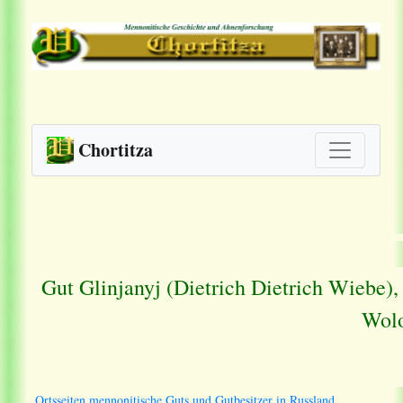
Chortitza
Gut Glinjanyj (Dietrich Dietrich Wiebe)
Wolo
Ortsseiten mennonitische Guts und Gutbesitzer in Russland.