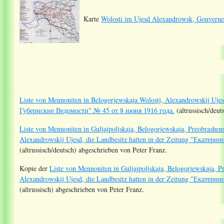
Karte
Wolosti im Ujesd Alexandrowsk, Gouverne
Liste von Mennoniten in Belogorjewskaja Wolostj, Alexandrowskij Ujes
Губернские Ведомости" № 45 от 8 июня 1916 года.
(altrussisch/deut
Liste von Mennoniten in Guljajpoljskaja, Belogorjewskaja, Preobrashen
Alexandrowskij Ujesd, die Landbesitz hatten in der Zeitung "Екате
(altrussisch/deutsch) abgeschrieben von Peter Franz.
Kopie der
Liste von Mennoniten in Guljajpoljskaja, Belogorjewskaja, P
Alexandrowskij Ujesd, die Landbesitz hatten in der Zeitung "Екате
(altrussisch) abgeschrieben von Peter Franz.