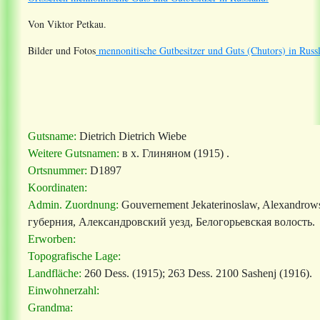
Von Viktor Petkau.
Bilder und Fotos
mennonitische Gutbesitzer und Guts (Chutors) in Russ
Gutsname:
Dietrich Dietrich Wiebe
Weitere Gutsnamen:
в х. Глиняном (1915)
.
Ortsnummer:
D1897
Koordinaten:
Admin. Zuordnung:
Gouvernement Jekaterinoslaw, Alexandrows
губерния, Александровский уезд, Белогорьевская волость.
Erworben:
Topografische Lage:
Landfläche:
260 Dess.
(1915); 263 Dess. 2100
Sashenj (1916).
Einwohnerzahl:
Grandma: