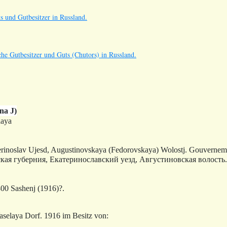
s und Gutbesitzer in Russland.
he Gutbesitzer und Guts (Chutors) in Russland.
na J)
laya
rinoslav Ujesd, Augustinovskaya (Fedorovskaya) Wolostj. Gouverneme
ская губерния, Екатеринославский уезд, Августиновская волость.
800 Sashenj
(1916)?.
aselaya Dorf. 1916 im Besitz von: