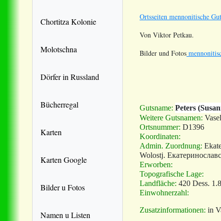
Ortsseiten mennonitische Gut
Chortitza Kolonie
Von Viktor Petkau.
Molotschna
Bilder und Fotos
mennonitisc
Dörfer in Russland
Bücherregal
Gutsname:
Peters (Susan
Weitere Gutsnamen:
Vase
Ortsnummer:
D1396
Karten
Koordinaten:
Admin. Zuordnung:
Ekate
Wolostj. Екатеринослав
Karten Google
Erworben:
Topografische Lage:
Landfläche:
420 Dess. 1.
Bilder u Fotos
Einwohnerzahl:
Zusatzinformationen:
in V
Namen u Listen