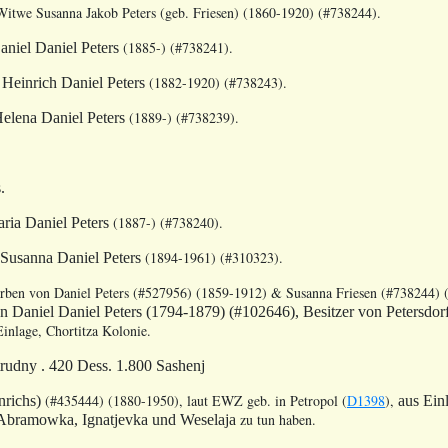
Witwe Susanna Jakob Peters (geb. Friesen) (1860-1920)
(#738244)
.
(1885-) (#738241).
aniel Daniel Peters
(1882-1920) (#738243).
Heinrich Daniel Peters
(1889-) (#738239).
elena Daniel Peters
.
(1887-) (#738240).
ria Daniel Peters
(1894-1961) (#310323).
Susanna Daniel Peters
Erben von
Daniel Peters (#527956) (1859-1912) & Susanna Friesen (#738244) 
on
Daniel Daniel Peters (1794-1879) (#102646)
, Besitzer von Petersdorf
inlage, Chortitza Kolonie.
udny . 420 Dess. 1.800 Sashenj
(#435444) (1880-1950), laut EWZ geb. in Petropol (
D1398
),
nrichs)
aus Einl
zu tun haben.
Abramowka, Ignatjevka und Weselaja