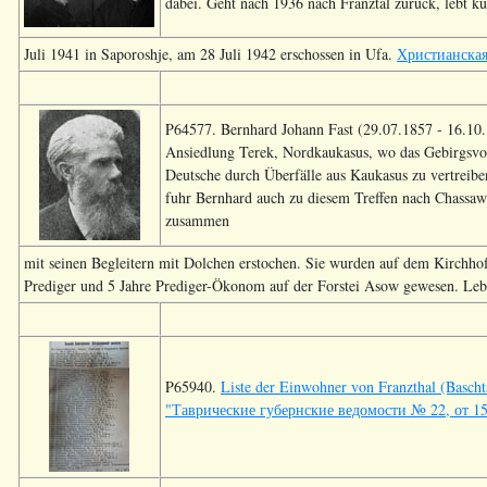
dabei. Geht nach 1936 nach Franztal zurück, lebt ku
Juli 1941 in Saporoshje, am 28 Juli 1942 erschossen in Ufa.
Христианская 
P64577. Bernhard Johann Fast (29.07.1857 - 16.10.1
Ansiedlung Terek, Nordkaukasus, wo das Gebirgsvo
Deutsche durch Überfälle aus Kaukasus zu vertrei
fuhr Bernhard auch zu diesem Treffen nach Chassaw
zusammen
mit seinen Begleitern mit Dolchen erstochen. Sie wurden auf dem Kirchhof
Prediger und 5 Jahre Prediger-Ökonom auf der Forstei Asow gewesen. Lebte
P65940.
Liste der Einwohner von Franzthal (Bascht
"Таврические губернские ведомости № 22, от 15