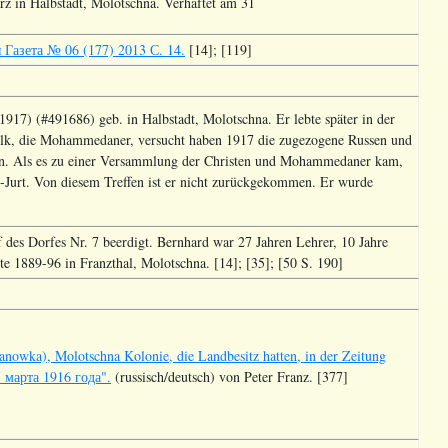
rz in Halbstadt, Molotschna. Verhaftet am 31
Газета № 06 (177) 2013 С. 14.
[14]; [119]
917) (#491686) geb. in Halbstadt, Molotschna. Er lebte später in der
lk, die Mohammedaner, versucht haben 1917 die zugezogene Russen und
ben. Als es zu einer Versammlung der Christen und Mohammedaner kam,
-Jurt. Von diesem Treffen ist er nicht zurückgekommen. Er wurde
 des Dorfes Nr. 7 beerdigt. Bernhard war 27 Jahren Lehrer, 10 Jahre
 1889-96 in Franzthal, Molotschna. [14]; [35]; [50 S. 190]
anowka), Molotschna Kolonie, die Landbesitz hatten, in der Zeitung
 марта 1916 года".
(russisch/deutsch) von Peter Franz. [377]