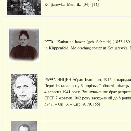
Kotljarewka, Memrik. [34]; [14]
P7701. Katharina Janzen (geb. Schmidt) (1853-1891)
in Klippenfeld, Molotschna; später in Kotljarewka,
P6997. ЯНЦЕН Абрам Іванович, 1912 р. народжен
Чернігівського р-ну Запорізької області, німец
4 вересня 1941 року. Звинувачення: брат репр
СРСР 7 жовтня 1942 року засуджений до 8 років 
5747. – Оп. 3. – Спр. 9179. [55]