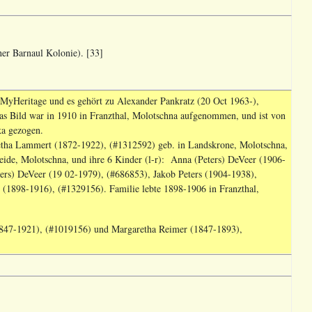
r Barnaul Kolonie). [33]
MyHeritage und es gehört zu Alexander Pankratz (20 Oct 1963-),
s Bild war in 1910 in Franzthal, Molotschna aufgenommen, und ist von
ka gezogen.
etha Lammert (1872-1922), (#1312592) geb. in Landskrone, Molotschna,
ide, Molotschna, und ihre 6 Kinder (l-r): Anna (Peters) DeVeer (1906-
ers) DeVeer (19 02-1979), (#686853), Jakob Peters (1904-1938),
 (1898-1916), (#1329156). Familie lebte 1898-1906 in Franzthal,
847-1921), (#1019156) und Margaretha Reimer (1847-1893),