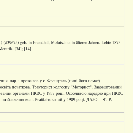
 (#39675) geb. in Franzthal, Molotschna in älteren Jahren. Lebte 1873
 Memrik. [34]; [14]
ня, нар. і проживав у с. Францталь (нині його немає)
ь, освіта початкова. Тракторист колгоспу "Моторист". Заарештований
есований органами НКВС у 1937 році. Особливою нарадою при НКВС
позбавлення волі. Реабілітований у 1989 році. ДАЗО. – Ф. Р. –