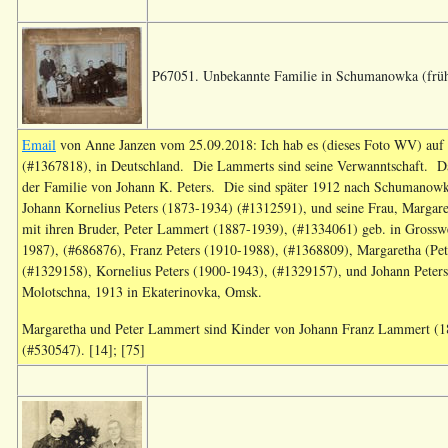
P67051. Unbekannte Familie in Schumanowka (frühe
Email
von Anne Janzen vom 25.09.2018: Ich hab es (dieses Foto WV) auf 
(#1367818), in Deutschland. Die Lammerts sind seine Verwanntschaft. Da
der Familie von Johann K. Peters. Die sind später 1912 nach Schumanow
Johann Kornelius Peters (1873-1934) (#1312591), und seine Frau, Margar
mit ihren Bruder, Peter Lammert (1887-1939), (#1334061) geb. in Grosswe
1987), (#686876), Franz Peters (1910-1988), (#1368809), Margaretha (Pet
(#1329158), Kornelius Peters (1900-1943), (#1329157), und Johann Peters
Molotschna, 1913 in Ekaterinovka, Omsk.
Margaretha und Peter Lammert sind Kinder von Johann Franz Lammert (1
(#530547). [14]; [75]