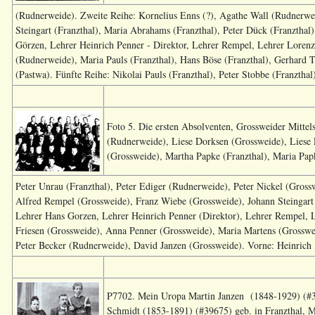
(Rudnerweide). Zweite Reihe: Kornelius Enns (?), Agathe Wall (Rudnerwei
Steingart (Franzthal), Maria Abrahams (Franzthal), Peter Dück (Franzthal
Görzen, Lehrer Heinrich Penner - Direktor, Lehrer Rempel, Lehrer Loren
(Rudnerweide), Maria Pauls (Franzthal), Hans Böse (Franzthal), Gerhard 
(Pastwa). Fünfte Reihe: Nikolai Pauls (Franzthal), Peter Stobbe (Franzthal
Foto 5. Die ersten Absolventen, Grossweider Mittels
(Rudnerweide), Liese Dorksen (Grossweide), Liese
(Grossweide), Martha Papke (Franzthal), Maria Pap
Peter Unrau (Franzthal), Peter Ediger (Rudnerweide), Peter Nickel (Gros
Alfred Rempel (Grossweide), Franz Wiebe (Grossweide), Johann Steingart 
Lehrer Hans Gorzen, Lehrer Heinrich Penner (Direktor), Lehrer Rempel, L
Friesen (Grossweide), Anna Penner (Grossweide), Maria Martens (Grosswe
Peter Becker (Rudnerweide), David Janzen (Grossweide). Vorne: Heinrich 
P7702. Mein Uropa Martin Janzen (1848-1929) (#396
Schmidt (1853-1891) (#39675) geb. in Franzthal, Mo