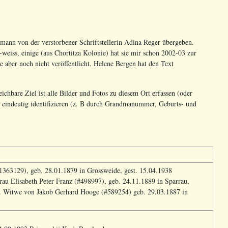
ann von der verstorbener Schriftstellerin Adina Reger übergeben.
-weiss, einige (aus Chortitza Kolonie) hat sie mir schon 2002-03 zur
de aber noch nicht veröffentlicht. Helene Bergen hat den Text
chbare Ziel ist alle Bilder und Fotos zu diesem Ort erfassen (oder
n eindeutig identifizieren (z. B durch Grandmanummer, Geburts- und
1363129), geb. 28.01.1879 in Grossweide, gest. 15.04.1938
frau Elisabeth Peter Franz (#498997), geb. 24.11.1889 in Sparrau,
r. Witwe von Jakob Gerhard Hooge (#589254) geb. 29.03.1887 in