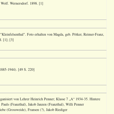
 Wolf. Wernersdorf. 1898. [1]
"Kleinfelsenthal". Foto erhalten von Magda, geb. Pötker, Reimer-Franz,
. [1]; [3]
(1885-1944). [49 S. 220]
rganisiert von Lehrer Heinrich Penner; Klasse 7 „A“ 1934-35. Hintere
 Pauls (Franzthal), Jakob Janzen (Franzthal), Willi Penner
ebe (Grossweide), Fransen (?), Jakob Riediger