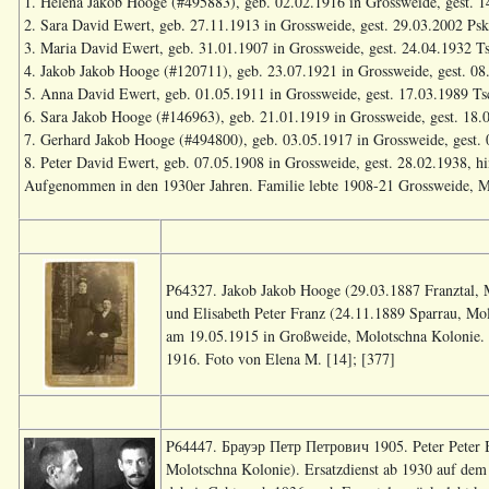
1. Helena Jakob Hooge (#495883), geb. 02.02.1916 in Grossweide, gest. 1
2. Sara David Ewert, geb. 27.11.1913 in Grossweide, gest. 29.03.2002 Psk
3. Maria David Ewert, geb. 31.01.1907 in Grossweide, gest. 24.04.1932 Ts
4. Jakob Jakob Hooge (#120711), geb. 23.07.1921 in Grossweide, gest. 08
5. Anna David Ewert, geb. 01.05.1911 in Grossweide, gest. 17.03.1989 Tsc
6. Sara Jakob Hooge (#146963), geb. 21.01.1919 in Grossweide, gest. 18.
7. Gerhard Jakob Hooge (#494800), geb. 03.05.1917 in Grossweide, gest.
8. Peter David Ewert, geb. 07.05.1908 in Grossweide, gest. 28.02.1938, hin
Aufgenommen in den 1930er Jahren. Familie lebte 1908-21 Grossweide, Mo
P64327. Jakob Jakob Hooge (29.03.1887 Franztal, 
und Elisabeth Peter Franz (24.11.1889 Sparrau, M
am 19.05.1915 in Großweide, Molotschna Kolonie.
1916. Foto von Elena M. [14]; [377]
P64447. Брауэр Петр Петрович 1905. Peter Peter Br
Molotschna Kolonie). Ersatzdienst ab 1930 auf dem "