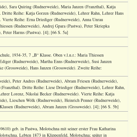
de), Sara Quiring (Rudnerweide), Maria Janzen (Franzthal), Katja
). Dritte Reihe: Katja Gorzen (Rudnerweide), Lehrer Rahn, Lehrer Hans
z. Vierte Reihe: Erna Driediger (Rudnerweide), Anna Unrau
Thiessen (Rudnerweide), Andrej Gpara (Pastwa), Peter Skriepka
), Peter Harms (Pastwa). [4]; [66 S. 5a]
chule, 1934-35, 7 „B“ Klasse. Oben v.l.n.r.: Maria Thiessen
 Ediger (Rudnerweide), Martha Enns (Rudnerweide), Susi Janzen
ke (Grossweide), Hans Janzen (Grossweide). Zweite Reihe:
sweide), Peter Andres (Rudnerweide), Abram Friesen (Rudnerweide),
(Franzthal). Dritte Reihe: Liese Driediger (Rudnerweide), Lehrer Rahn,
ehrer Lorenz, Nikolai Becker (Rudnerweide). Vierte Reihe: Katja
ide), Lieschen Wölk (Rudnerweide), Heinrich Penner (Rudnerweide),
Klassen (Rudnerweide), Abram Janzen (Grossweide). [4]; [66 S. 5b]
10) geb. in Pastwa, Molotschna mit seiner erster Frau Katharina
lotschna. Lebten 1873 in Klippenfeld, Molotschna; später in