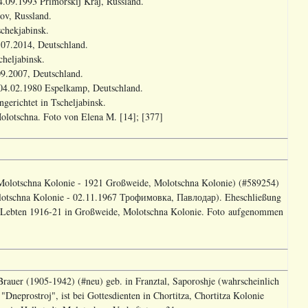
4.09.1993 Primorskij Kraj, Russland.
ov, Russland.
chekjabinsk.
.07.2014, Deutschland.
heljabinsk.
09.2007, Deutschland.
 04.02.1980 Espelkamp, Deutschland.
gerichtet in Tscheljabinsk.
lotschna. Foto von Elena M. [14]; [377]
Molotschna Kolonie - 1921 Großweide, Molotschna Kolonie) (#589254)
olotschna Kolonie - 02.11.1967 Трофимовка, Павлодар). Eheschließung
 Lebten 1916-21 in Großweide, Molotschna Kolonie. Foto aufgenommen
auer (1905-1942) (#neu) geb. in Franztal, Saporoshje (wahrscheinlich
Dneprostroj", ist bei Gottesdienten in Chortitza, Chortitza Kolonie