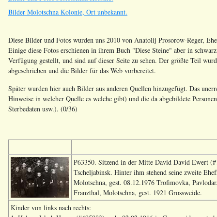
Bilder Molotschna Kolonie, Ort unbekannt.
Diese Bilder und Fotos wurden uns 2010 von Anatolij Prosorow-Reger, Ehem
Einige diese Fotos erschienen in ihrem Buch "Diese Steine" aber in schwarz
Verfügung gestellt, und sind auf dieser Seite zu sehen. Der größte Teil wur
abgeschrieben und die Bilder für das Web vorbereitet.
Später wurden hier auch Bilder aus anderen Quellen hinzugefügt. Das unerrei
Hinweise in welcher Quelle es welche gibt) und die da abgebildete Persone
Sterbedaten usw.). (0/36)
P63350. Sitzend in der Mitte David David Ewert (#
Tscheljabinsk. Hinter ihm stehend seine zweite Ehe
Molotschna, gest. 08.12.1976 Trofimovka, Pavloda
Franzthal, Molotschna, gest. 1921 Grossweide.
Kinder von links nach rechts: