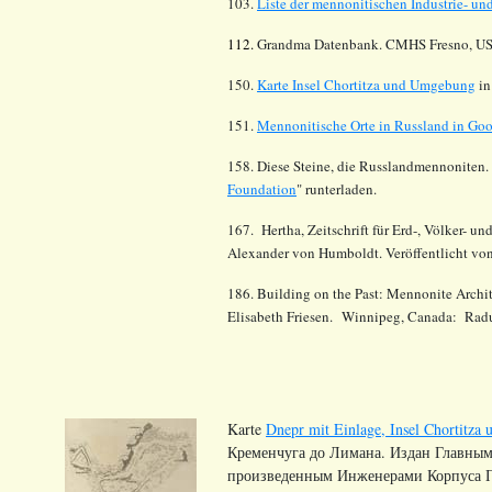
103.
Liste der mennonitischen Industrie- u
112.
Grandma Datenbank. CMHS Fresno, US
150.
Karte Insel Chortitza und Umgebung
in
151.
Mennonitische Orte in Russland in Go
158. Diese Steine, die Russlandmennoniten. 
Foundation
" runterladen.
167. Hertha, Zeitschrift für Erd-, Völker- 
Alexander von Humboldt. Veröffentlicht von
186. Building on the Past: Mennonite Archit
Elisabeth Friesen. Winnipeg, Canada: Radu
Karte
Dnepr mit Einlage, Insel Chortitza 
Кременчуга до Лимана. Издан Главным
произведенным Инженерами Корпуса Пут