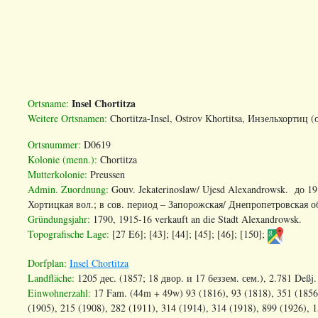
Insel Chortitza
Ortsname:
Weitere Ortsnamen:
Chortitza-Insel, Ostrov Khortitsa, Инзельхортиц
Ortsnummer:
D0619
Kolonie (menn.):
Chortitza
Mutterkolonie:
Preussen
Admin. Zuordnung:
Gouv. Jekaterinoslaw/ Ujesd Alexandrowsk. до 1
Хортицкая
вол
.;
в
сов
.
период
–
Запорожская
/
Днепропетровская
о
Gründungsjahr:
1790, 1915-16 verkauft an die Stadt Alexandrowsk.
Topografische Lage:
[27 E6]; [43]; [44]; [45]; [46]; [150];
Dorfplan:
Insel Chortitza
Landfläche:
1205 дес. (1857; 18 двор. и 17 беззем. сем.), 2.781 Deßj.
Einwohnerzahl:
17 Fam. (44m + 49w) 93 (1816), 93 (1818), 351 (1856)
(1905), 215 (1908), 282 (1911), 314 (1914), 314 (1918), 899 (1926), 1