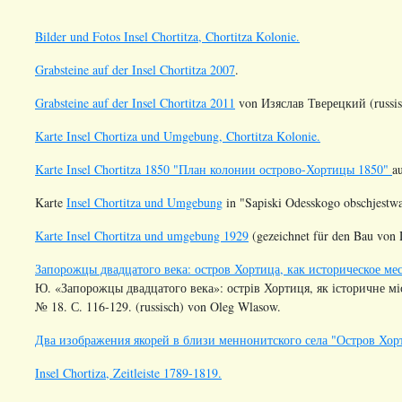
Bilder und Fotos Insel Chortitza, Chortitza Kolonie.
Grabsteine auf der Insel Chortitza 2007
.
Grabsteine auf der Insel Chortitza 2011
von Изяслав Тверецкий (russis
Karte Insel Chortiza und Umgebung, Chortitza Kolonie.
Karte Insel Chortitza 1850 "План колонии острово-Хортицы 1850"
a
Karte
Insel Chortitza und Umgebung
in "Sapiski Odesskogo obschjestwa 
Karte Insel Chortitza und umgebung 1929
(gezeichnet für den Bau von 
Запорожцы двадцатого века: остров Хортица, как историческое ме
Ю. «Запорожцы двадцатого века»: острів Хортиця, як історичне міс
№ 18. С. 116-129. (russisch) von Oleg Wlasow.
Два изображения якорей в близи меннонитского села "Остров Хор
Insel Chortiza, Zeitleiste 1789-1819.