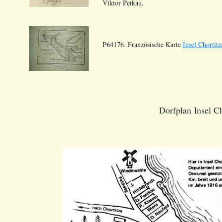
Viktor Petkau.
P64176. Französische Karte
Insel Chorti
Dorfplan Insel Ch