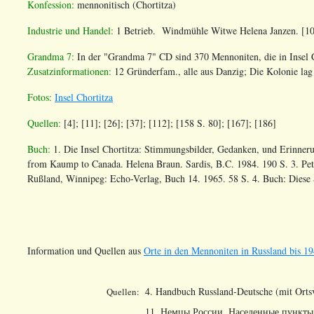
Konfession:
mennonitisch (Chortitza)
Industrie und Handel:
1 Betrieb. Windmühle Witwe Helena Janzen. [1
Grandma 7:
In der "Grandma 7" CD sind 370 Mennoniten, die in Insel Ch
Zusatzinformationen:
12 Gründerfam., alle aus Danzig; Die Kolonie la
Fotos:
Insel Chortitza
Quellen:
[4]; [11]; [26]; [37]; [112]; [158 S. 80]; [167]; [186]
Buch:
1.
Die Insel Chortitza: Stimmungsbilder, Gedanken, und Erinneru
from Kaump to Canada. Helena Braun. Sardis, B.C. 1984. 190 S. 3. Pe
Rußland, Winnipeg: Echo-Verlag, Buch 14. 1965. 58 S. 4. Buch: Diese S
Information und Quellen aus
Orte in den Mennoniten in Russland bis 19
4. Handbuch Russland-Deutsche (mit Ortsv
Quellen:
11. Немцы России. Населенные пункты 