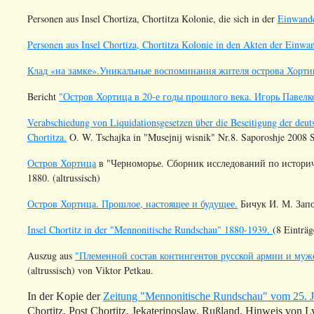
Personen aus Insel Chortiza, Chortitza Kolonie, die sich in der
Einwande
Personen aus Insel Chortiza, Chortitza Kolonie in den Akten der Einw
Клад «на замке».Уникальные воспоминания жителя острова Хорти
Bericht
"Остров Хортица в 20-е годы прошлого века. Игорь Павелк
Verabschiedung von Liquidationsgesetzen über die Beseitigung der deut
Chortitza.
O. W. Tschajka in "Musejnij wisnik" Nr.8. Saporoshje 2008 S
Остров Хортица
в "Черноморье. Сборник исследований по историч
1880. (altrussisch)
Остров Хортица. Прошлое, настоящее и будущее.
Бичук И. М. Запор
Insel Chortitz in der "Mennonitische Rundschau" 1880-1939.
(8 Einträg
Auszug aus
"Племенной состав контингентов русской армии и мужс
(altrussisch) von Viktor Petkau.
In der Kopie der
Zeitung "Mennonitische Rundschau" vom 25. Ju
Chortitz, Post Chortitz, Jekaterinoslaw, Rußland. Hinweis von Ly