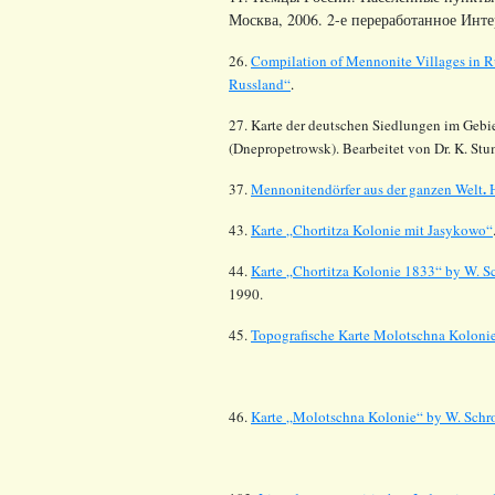
Москва, 2006. 2-е переработанное Инте
26.
Compilation of Mennonite Villages in R
Russland“
.
27. Karte der deutschen Siedlungen im Gebi
(
Dnepropetrowsk
).
Bearbeitet von Dr. K.
Stu
.
37.
Mennonitendörfer
aus der ganzen Welt
43.
Karte „
Chortitza
Kolonie mit
Jasykowo
“
44.
Karte „Chortitza Kolonie 1833“
by
W. Sc
1990.
45.
Topografische Karte Molotschna Kolonie
46.
Karte
„
Molotschna
Kolonie
“ by W. Schr