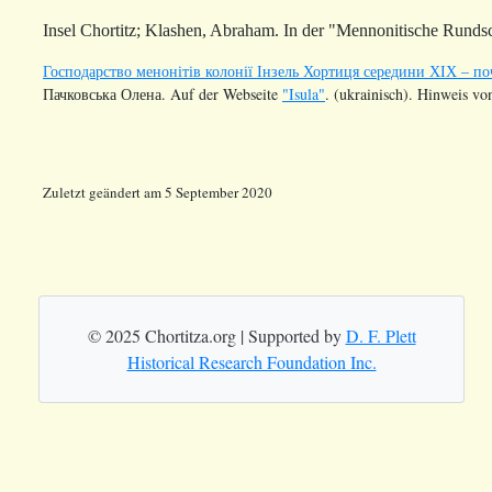
Insel
Chortitz
;
Klashen
, Abraham. In der "Mennonitische Runds
Господарство менонітів колонії Інзель Хортиця середини ХІХ – по
Пачковська Олена. Auf der Webseite
"Isula"
. (ukrainisch). Hinweis vo
Zuletzt geändert am 5 September 2020
© 2025 Chortitza.org | Supported by
D. F. Plett
Historical Research Foundation Inc.