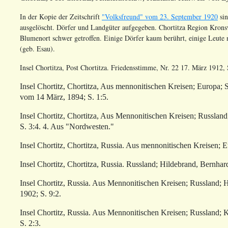
In der Kopie der Zeitschrift
"Volksfreund" vom 23. September 1920
sin
ausgelöscht. Dörfer und Landgüter aufgegeben. Chortitza Region Krons
Blumenort schwer getroffen. Einige Dörfer kaum berührt, einige Leute 
(geb. Esau).
Insel Chortitza, Post Chortitza. Friedensstimme, Nr. 22 17. März 1912, S
Insel
Chortitz
, Chortitza, Aus mennonitischen Kreisen; Europa;
vom 14 März, 1894; S. 1:5.
Insel
Chortitz
, Chortitza, Aus Mennonitischen Kreisen; Russla
S. 3:4. 4. Aus "Nordwesten."
Insel
Chortitz
, Chortitza, Russia. Aus mennonitischen Kreisen; E
Insel
Chortitz
, Chortitza, Russia.
Russland
; Hildebrand, Bernhar
Insel
Chortitz
, Russia. Aus Mennonitischen Kreisen; Russland; 
1902; S. 9:2.
Insel
Chortitz
, Russia. Aus Mennonitischen Kreisen; Russland;
K
S. 2:3.