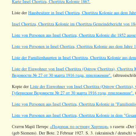
Karte Insel Chortiza, Chortitza Kolonie 1867.
Liste der
Hausbesitzer in Insel Chortiza, Chortitza Kolonie aus dem Jah
Insel Chortiza, Chortitza Kolonie im Chortitza Gemeindebericht von 18
Liste von Personen aus Insel Chortiza, Chortitza Kolonie die 1852 auss
Liste von Personen in Insel Chortiza, Chortitza Kolonie aus dem Jahre 
Liste der Familienhaupten in Insel Chortitza, Chortitza Kolonie aus de
Liste der Einwohner von Insel Chortitza (Ostrow Chortitza), Chortitz
Ведомости № 27 от 30 марта 1916 года, приложение".
(altrussisch/
Kopie der
Liste der Einwohner von Insel Chortitza (Ostrow Chortitza),
Губернские Ведомости № 27 от 30 марта 1916 года, приложение".
(
Liste von Personen aus Insel Chortiza, Chortitza Kolonie in "Familienl
Liste von Personen aus Insel Chortiza, Chortitza Kolonie in dem "Gesa
Стаття Марії Петерс
«Подорож по острову Хортиця»
з газети «Der B
(geb Siemens). Der Bote. 2 Februar 1927. S. 3. (ukrainisch / deutsch)