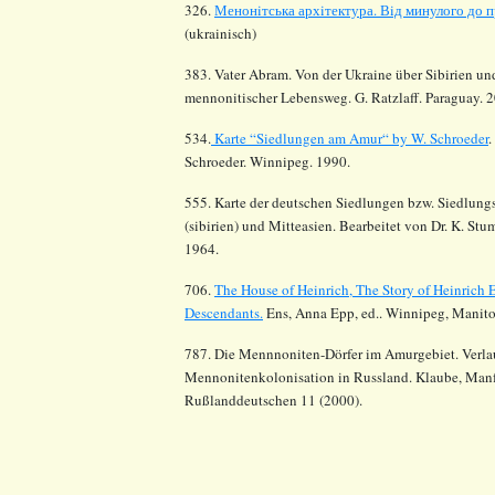
326.
Менонiтська архiтектура. Вiд минулого до 
(ukrainisch)
383
. Vater Abram. Von der Ukraine über Sibirien 
mennonitischer Lebensweg. G. Ratzlaff. Paraguay. 
534.
Karte “Siedlungen am Amur“ by W. Schroeder
.
Schroeder. Winnipeg. 1990.
555. Karte der deutschen Siedlungen bzw. Siedlungs
(sibirien) und Mitteasien. Bearbeitet von Dr. K. S
1964.
706.
The House of Heinrich, The Story of Heinrich
Descendants.
Ens, Anna Epp, ed.. Winnipeg, Manitob
787. Die Mennnoniten-Dörfer im Amurgebiet. Verlau
Mennonitenkolonisation in Russland. Klaube, Manfr
Rußlanddeutschen 11 (2000).