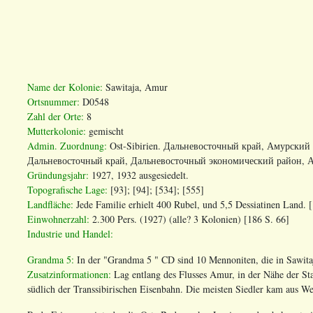
Name der Kolonie:
Sawitaja, Amur
Ortsnummer:
D0548
Zahl der Orte:
8
Mutterkolonie:
gemischt
Admin. Zuordnung:
Ost-Sibirien. Дальневосточный край, Амурский 
Дальневосточный край, Дальневосточный экономический район, Ам
Gründungsjahr:
1927, 1932 ausgesiedelt.
Topografische Lage:
[93];
[94]
;
[534]
;
[555]
Landfläche:
Jede Familie erhielt 400 Rubel, und 5,5 Dessiatinen Land. 
Einwohnerzahl:
2.300 Pers. (1927) (alle? 3 Kolonien) [186 S. 66]
Industrie und Handel:
Grandma 5:
In der "Grandma 5 " CD sind 10 Mennoniten, die in
Sawita
Zusatzinformationen:
Lag entlang des Flusses Amur, in der Nähe der St
südlich der Transsibirischen Eisenbahn.
Die meisten Siedler
kam aus Wes