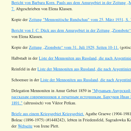
Bericht von Barbara Korn. Pauls aus dem Amurgebiet in der Zeitung 
7.
Abgeschrieben von Elena Klassen.
Kopie der
Zeitung "Mennonitische Rundschau" vom 25. März 1931, S. 
Bericht von J. C. Dück aus dem Amurgebiet in der Zeitung „Zionsbote“
von Elena Klassen.
Kopie der
Zeitung „Zionsbote“ vom 31. Juli 1929, Seiten 10-11.
(gotisc
Halbstadt in der
Liste der Mennoniten aus Russland, die nach Argentinie
Reinfeld in der
Liste der Mennoniten aus Russland, die nach Argentinien
Schoensee in der
Liste der Mennoniten aus Russland, die nach Argentini
Delegation Mennoniten in Amur Gebiet 1859 in
"Муравьев-Амурский 
рассказам современников и печатным источникам. Барсуков Иван 
1891."
(altrussisch) von Viktor Petkau.
Briefe aus einem Kriegsgebiet Kriegsgebiet.
Agathe Graewe (1904-1981
Boleac (1896-1975) (#1448242), lebten in Friedensfeld, Sagradowka K
der
Webseite
von Irene Plett.