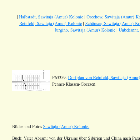
|
Halbstadt, Sawitaja (Amur) Kolonie
|
Orechow, Sawitaja (Amur) Ko
Reinfeld, Sawitaja (Amur) Kolonie
|
Schönsee, Sawitaja (Amur) Ko
Jurgino, Sawitaja (Amur) Kolonie
|
Unbekannt,
P63359.
Dorfplan von Reinfeld, Sawitaja (Amur
Penner-Klassen-Goerzen.
Bilder und Fotos
Sawitaja (Amur) Kolonie.
Buch: Vater Abram: von der Ukraine über Sibirien und China nach Par