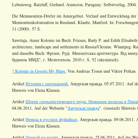
Lebensweg. Ratzlaff, Gerhard. Asuncion, Paraguay: Selbstverlag, 2004.
Die Mennnoniten-Dörfer im Amurgebiet. Verlauf und Entwicklung der l
Mennonitenkolonisation in Russland. Klaube, Manfred. In: Forschungen
11 (2000). 57 S.
Sawitaja, Amur Kolonie im Buch:
Friesen, Rudy P. and Edith Elisabeth
architecture, landscape and settlements in Russia/Ukraine. Winnipeg: R
und dasselbe Buch: Фрiзен, Рудi. Менонiтська архiтектура. Вiд м
будинок ММД", г. Мелитополь. 2010 г. S.
52
(ukrainisch)
.
? Kolonie in Google My Maps.
Von Andreas Tissen und Viktor Petkau.
Artikel
История с интонацией.
Амурская правда. 05.07.2011. Auf de
Hinweis von Elena Klassen.
Artikel
Штерн социалистического труда. Немецкие колхозы в Приа
04.06.2011. Auf der Webseite "
Амурская правда
". (russisch) Hinweis
Artikel
Немцы в русских фуфайках
. Амурская правда. 09.06.2011. A
Hinweis von Elena Klassen.
Artikel
Урожай на костях.
Амурская правда. 25.06.2011. Auf der Web