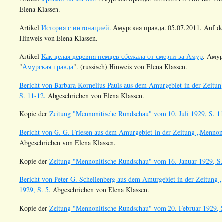
Elena Klassen.
Artikel
История с интонацией.
Амурская правда. 05.07.2011. Auf de
Hinweis von Elena Klassen.
Artikel
Как целая деревня немцев сбежала от смерти за Амур
. Амур
"
Амурская правда
". (russisch) Hinweis von Elena Klassen.
Bericht von Barbara Kornelius Pauls aus dem Amurgebiet in der Zeitu
S. 11-12.
Abgeschrieben von Elena Klassen.
Kopie der
Zeitung "Mennonitische Rundschau" vom 10. Juli 1929, S. 1
Bericht von G. G. Friesen aus dem Amurgebiet in der Zeitung „Mennon
Abgeschrieben von Elena Klassen.
Kopie der
Zeitung "Mennonitische Rundschau" vom 16. Januar 1929, S.
Bericht von Peter G. Schellenberg aus dem Amurgebiet in der Zeitung
1929, S. 5.
Abgeschrieben von Elena Klassen.
Kopie der
Zeitung "Mennonitische Rundschau" vom 20. Februar 1929, S