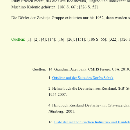
Rudy Friesen meint, das die Orte Bodanowka, Jurgino und unbekannt ni
Muchino Kolonie gehörten.
[186
S. 66
]; [326 S. 52]
Die Dörfer der Zavitaja-Gruppe existierten nur bis 1932, dann wurden si
Quellen:
[1]; [2];
[4];
[14]; [16];
[26];
[151];
[186 S. 66];
[322]
; [326 
Quellen:
14.
Grandma Datenbank. CMHS Fresno, USA. 2019.
1.
Ortsliste auf der Seite des Dorfes Schuk
.
2. Heimatbuch die Deutschen aus Russland. (HB) St
1954-2007.
4. Handbuch Russland-Deutsche (mit Ortsverzeichni
Nürnberg. 2001.
16.
Liste der mennonitischen Industrie- und Hande