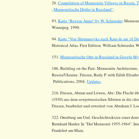
26.
Compilation of Mennonite Villages in Russia.
T
„Mennonitische Dörfer in Russland“
.
93.
Karte “Region Amur“ by W. Schroeder
.
Mennonit
Winnipeg. 1990.
94.
Karte “Von Shumanovka nach Kani-fu am 16 De
Historical Atlas. First Edition. William Schroeder. 
151.
Mennonitische Orte in Russland in Google M
186. Building on the Past: Mennonite Architecture,
Russia/Ukraine. Friesen, Rudy P. with Edith Elisa
Publications, 2004.
Updates
.
216. Friesen, Abram und Löwen, Abr.: Die Flucht üb
(1930) aus dem sowjetrussischen Sibirien in die ch
Friesen, bearbeitet und erweitert von Abraham J. L
322. Orenburg am Ural. Geschichtsskizze einer deu
Bernhard Harder. In "Der Mennonit 1955-1964". Int
Frankfurt am Main.