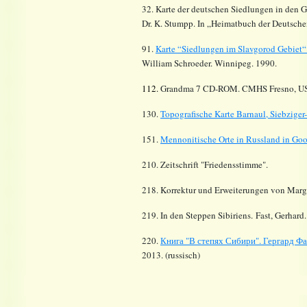
32. Karte der deutschen Siedlungen in den 
Dr. K.
Stumpp
. In „Heimatbuch der Deutsch
91.
Karte “Siedlungen im
Slavgorod
Gebiet
William Schroeder. Winnipeg. 1990.
112.
Grandma 7 CD-ROM. CMHS Fresno, U
130.
Topografische Karte Barnaul, Siebziger-
151.
Mennonitische Orte in Russland in Go
210. Zeitschrift "Friedensstimme".
218. Korrektur und Erweiterungen von Margar
219. In den Steppen Sibiriens. Fast, Gerhard
220.
Книга "В степях Сибири". Гергард Фа
2013. (russisch)