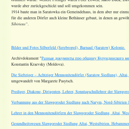
wurde aber zurückgeschickt und soll umgekommen sein.
1914 baute man in Saratowka ein Gemeindehaus, in dem aber nur einma
für die anderen Dörfer auch kleine Bethäuser gebaut, in denen an gewö
Sibiriens“
.
Bilder und Fotos Silberfeld (Serebropol), Barnaul (Saratow) Kolonie.
Archivdokument "
Разные документы про общину Кулундинского мен
Konstantin Kraevsky (Moldova).
Die Siebziger – Achtziger Mennonitendörfer (Saratow Siedlung), Altai,
umgewandelt von Margarete Pasytsch.
Prediger, Diakone, Dirigenten, Lehrer, Sonntagschullehrer der Slawgoro
Verbannung aus der Slawgoroder Siedlung nach Narym, Nord-Sibirien 
Lehrer in den Mennonitendörfern der Slawgoroder Siedlung, Altai, West
Gesundheitswesen Slawgoroder Siedlung Altai, Westsibirien. Hebammen