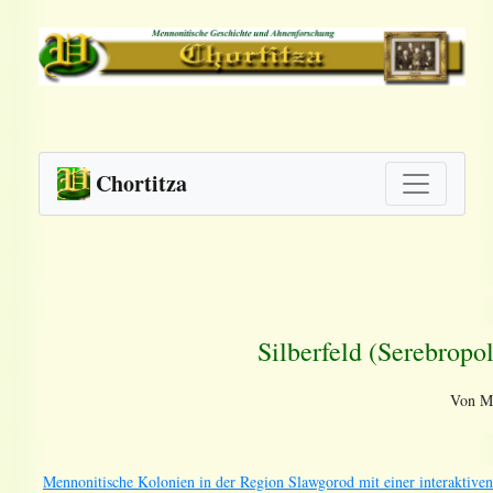
Chortitza
Silberfeld (Serebropo
Von Ma
Mennonitische Kolonien in der Region Slawgorod mit einer interaktiven