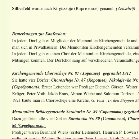
Silberfeld
wurde auch Kirgisskoje (Киргизское) genannt.
(Zeitschrif
Bemerkungen zur Konfession:
In jedem Dorf gab es Mitglieder der Mennoniten Kirchengemeinde und
man sich in Privathäusern. Die Mennoniten Kirchengemeinden versammel
In jedem Dorf gab es einen Chor der Mennoniten Kirchengemeinde, ein
Mitsingen konnten. Der Dorfchor sang auf verschiedenen Veranstaltunge
Kirchengemeinde Choroscheje Nr. 87 (
Хорошее
) gegründet 1912
:
Sie hatte vier Dörfer
Choroscheje Nr. 87 (
Хорошее
), Nikolajewka Nr.
(
Сереброполь
).
Erster Leitender war Prediger Dietrich Görzen. Weiter
Krüger, Peter Voth, Jakob Enns, Abram Wiebe und Salomon Derksen. A
1921 baute man in Choroscheje eine Kirche.
G. Fast „In den Steppen Si
Mennoniten Brüdergemeinde Saratowka Nr. 89 (
Саратовка
) gegründ
Dazu gehörten alle vier Dörfer:
Saratowka Nr. 89 (
Саратовка
), Choro
86 (
Сереброполь
).
Prediger waren Bernhard Wiens (erster Leitender), Heinrich P. Löwen (z
ordiniert wurde. Weitere Prediger waren Peter Löwen, Jakob Dück, Da