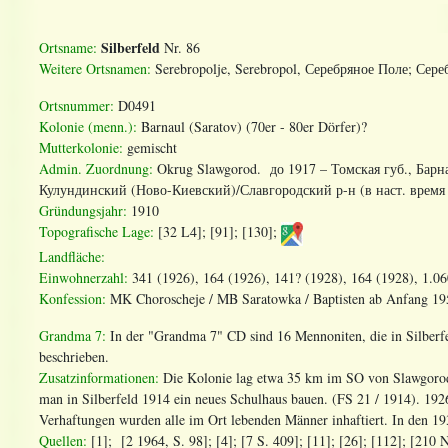
Silberfeld
Ortsname:
Nr. 86
Weitere Ortsnamen:
Serebropolje, Serebropol, Серебряное Поле; Сере
Ortsnummer:
D0491
Kolonie (menn.):
Barnaul (Saratov) (70er - 80er Dörfer)?
Mutterkolonie:
gemischt
Admin. Zuordnung:
Okrug Slawgorod.
до
1917 –
Томская
губ
.,
Барн
Кулундинский
(
Ново
-
Киевский
)/
Славгородский
р
-
н
(
в
наст
.
время
Gründungsjahr:
1910
Topografische Lage:
[32 L4]; [91]; [130];
Landfläche:
Einwohnerzahl:
341 (1926), 164 (1926), 141? (1928), 164 (1928), 1.06
Konfession:
MK Choroscheje / MB Saratowka / Baptisten ab Anfang 19
Grandma 7:
In der "Grandma 7" CD sind 16 Mennoniten, die in Silberfe
beschrieben.
Zusatzinformationen:
Die Kolonie lag etwa 35 km im SO von Slawgorod
man in Silberfeld 1914 ein neues Schulhaus bauen. (FS 21 / 1914). 192
Verhaftungen wurden alle im Ort lebenden Männer inhaftiert. In den 19
Quellen:
[1]; [2 1964, S. 98]; [4]; [7 S. 409]; [11]; [26]; [112]; [210 