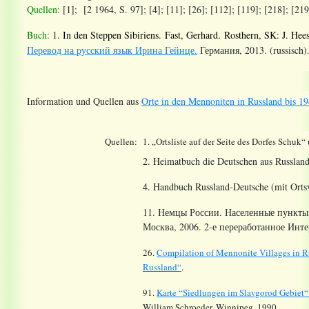
Quellen:
[1]; [2 1964, S. 97]; [4]; [11]; [26]; [112]; [119]; [218]; [219
Buch:
1.
In den Steppen Sibiriens. Fast, Gerhard. Rosthern, SK: J. Hee
Перевод на русский язык Ирина Гейнце.
Германия, 2013. (
russisch)
Information und Quellen aus
Orte in den Mennoniten in Russland bis 19
Quellen:
1. „Ortsliste auf der Seite des Dorfes Schuk“
2. Heimatbuch die Deutschen aus Russland
4. Handbuch Russland-Deutsche (mit Ortsv
11. Немцы России. Населенные пункты 
Москва, 2006. 2-е переработанное Инте
26.
Compilation of Mennonite Villages in R
Russland“
.
91.
Karte “Siedlungen im
Slavgorod
Gebiet
William Schroeder. Winnipeg. 1990.