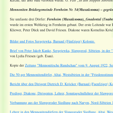
Kirche, der aber bald verboten wurde.
G. Fast „In den Steppen Sibirien
Mennoniten Brüdergemeinde Fernheim Nr. 54(
Михайловка
) – gegrü
Sie umfasste drei Dörfer:
Fernheim
(Михайловка),
Gnadental (Гнад
wurde im ersten Weltkrieg in Fernheim gebaut. Der erste Leitende war 
Kliewer, Peter Dück und David Friesen. Diakone waren Kornelius Krö
Bilder und Fotos Sergejewka, Barnaul (Fünfziger) Kolonie.
Brief von Peter Jakob Kanke, Sergejewka, Slawgorod, Sibirien, in der
von Lydia Friesen (geb. Esau).
Kopie der
Zeitung "Mennonitische Rundschau" vom 9. August 1922, Sei
Die 50-ger Mennonitendörfer, Altai, Westsibirien in der "Friedensstimm
Bericht über den Dirigent Dietrich D. Kröcker (Barnaul (Fuenfziger) K
Prediger, Diakone, Dirigenten, Lehrer, Sonntagschullehrer der Slawgoro
Verbannung aus der Slawgoroder Siedlung nach Narym, Nord-Sibirien 
Lehrer in den Mennonitendörfern der Slawgoroder Siedlung, Altai, West