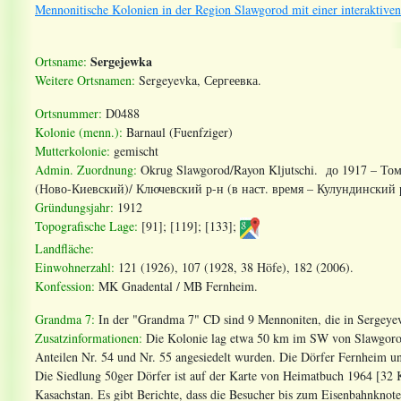
Mennonitische Kolonien in der Region Slawgorod mit einer interaktiven
Sergejewka
Ortsname:
Weitere Ortsnamen:
Sergeyevka, Сергеевка.
Ortsnummer:
D0488
Kolonie (menn.):
Barnaul (Fuenfziger)
Mutterkolonie:
gemischt
Admin. Zuordnung
:
Okrug Slawgorod
/
Rayon Kljutschi
. до 1917 – Том
(Ново-Киевский)/ Ключевский р-н (в наст. время – Кулундинский 
Gründungsjahr:
1912
Topografische Lage:
[91]; [119]; [133];
Landfläche:
Einwohnerzahl:
121 (1926), 107 (1928, 38 Höfe), 182 (2006).
Konfession:
MK Gnadental / MB Fernheim.
Grandma 7:
In der "Grandma 7" CD sind 9 Mennoniten, die in Sergeyevk
Zusatzinformationen:
Die Kolonie lag etwa 50 km im SW von Slawgorod.
Anteilen Nr. 54 und Nr. 55 angesiedelt wurden. Die Dörfer Fernheim u
Die Siedlung 50ger Dörfer ist auf der Karte von Heimatbuch 1964 [32 K
Kasachstan. Es gibt Berichte, dass die Besucher bis zum Eisenbahnkno