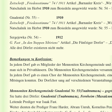
Zeitschrift „Friedensstimme“ 74 / 1911
Artikel „Barnauler Kreis“- „Wi
1910
Natschalnik im Herbst
zum Besiedeln ausgewirkt wurde: Nr. 54 
1910
Gnadental (Nr. 55) –
Zeitschrift „Friedensstimme“ 74 / 1911
Artikel „Barnauler Kreis“ – „W
1910
Natschalnik im Herbst
zum Besiedeln ausgewirkt wurde: Nr. 55 –
1912
Sergejewka (Nr. 54) –
G. Fast „In den Steppen Sibiriens“
Artikel „Die Fünfziger Dorfer“ – „D
Alle drei Dörfer existieren nicht mehr.
Bemerkungen zu Konfession:
In jedem Dorf gab es Mitglieder der Mennoniten Kirchengemeinde und
man sich in Privathäusern. Die Mennoniten Kirchengemeinden versammel
In jedem Dorf gab es einen Chor der Mennoniten Kirchengemeinde, ein
Mitsingen konnten. Der Dorfchor sang auf verschiedenen Veranstaltunge
Mennoniten Kirchengemeinde Gnadental Nr. 55(
Гнаденталь
) – gegr
Sie hatte drei Dörfer:
Gnadental (Гнаденталь), Fernheim (
Михайлов
Leitende Prediger war Isaak Fast.
Weiter dienten die Prediger Franz Harder, Abram Unruh, Kornelius Pen