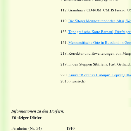
112.
Grandma 7 CD-ROM. CMHS Fresno, U
119.
Die 50-ger
Mennonitendörfer
, Altai, W
133.
Topografische Karte Barnaul, Fünfziger
151.
Mennonitische Orte in Russland in Go
218. Korrektur und Erweiterungen von Margar
219. In den Steppen Sibiriens. Fast, Gerhard
220.
Книга "В степях Сибири". Гергард Фа
2013. (russisch)
Informationen zu den Dörfern:
Fünfziger Dörfer
1910
Fernheim (Nr. 54) –