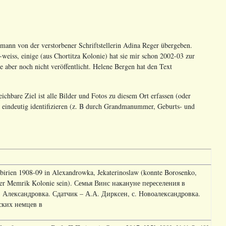
ann von der verstorbener Schriftstellerin Adina Reger übergeben.
-weiss, einige (aus Chortitza Kolonie) hat sie mir schon 2002-03 zur
de aber noch nicht veröffentlicht. Helene Bergen hat den Text
chbare Ziel ist alle Bilder und Fotos zu diesem Ort erfassen (oder
n eindeutig identifizieren (z. B durch Grandmanummer, Geburts- und
birien 1908-09 in Alexandrowka, Jekaterinoslaw (konnte Borosenko,
oder Memrik Kolonie sein). Семья Винс накануне переселения в
. Александровка. Сдатчик – А.А. Дирксен, с. Новоалександровка.
ских немцев в