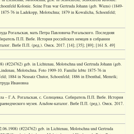
choenfeld Kolonie. Seine Frau war Gertruda Johann (geb. Wiens) (1849-
 1875-76 in Ladekopp, Molotschna; 1879 in Kowalicha, Schoenfeld;
труда Рогальская, мать Петра Павловича Рогальского. Последняя
Собиратель П.П. Вибе. История российских немцев в собрании
ог. Вибе П.П. (ред.). Омск. 2017. [14]; [35]; [89]; [161 S. 49]
08) (#224762) geb. in Lichtenau, Molotschna und Gertruda Johann (geb.
Lindenau, Molotschna. Foto 1909-10. Familie lebte 1875-76 in
eld; 1884 in Neusatz Chutor, Schoenfeld; 1886 in Ebenthal, Memrik;
ртруда Ивановна
ла – Г.А. Рогальская, с. Солнцевка. Собиратель П.П. Вибе. История
аеведческого музея. Альбом-каталог. Вибе П.П. (ред.). Омск. 2017.
 2.06.1908) (#224762) geb. in Lichtenau, Molotschna und Gertruda