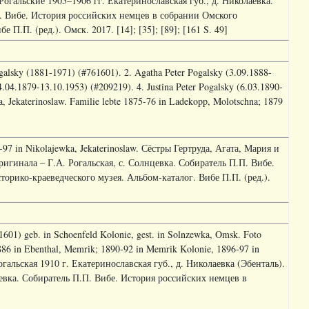
 Рогальские 1905–1906 гг. Екатеринославская губ., д. Николаевка.
П. Вибе. История российских немцев в собрании Омского
П.П. (ред.). Омск. 2017. [14]; [35]; [89]; [161 S. 49]
galsky (1881-1971) (#761601). 2. Agatha Peter Pogalsky (3.09.1888-
4.04.1879-13.10.1953) (#209219). 4. Justina Peter Pogalsky (6.03.1890-
, Jekaterinoslaw. Familie lebte 1875-76 in Ladekopp, Molotschna; 1879
-97 in Nikolajewka, Jekaterinoslaw. Сёстры Гертруда, Агата, Мария и
игинала – Г.А. Рогальская, с. Солнцевка. Собиратель П.П. Вибе.
орико-краеведческого музея. Альбом-каталог. Вибе П.П. (ред.).
601) geb. in Schoenfeld Kolonie, gest. in Solnzewka, Omsk. Foto
1886 in Ebenthal, Memrik; 1890-92 in Memrik Kolonie, 1896-97 in
огальская 1910 г. Екатеринославская губ., д. Николаевка (Эбенталь).
цевка. Собиратель П.П. Вибе. История российских немцев в