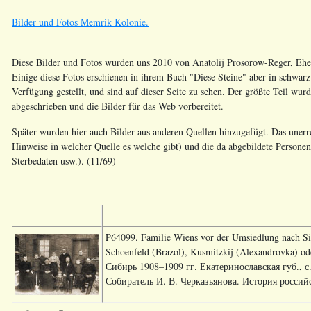
Bilder und Fotos Memrik Kolonie.
Diese Bilder und Fotos wurden uns 2010 von Anatolij Prosorow-Reger, Ehem
Einige diese Fotos erschienen in ihrem Buch "Diese Steine" aber in schwarz
Verfügung gestellt, und sind auf dieser Seite zu sehen. Der größte Teil wur
abgeschrieben und die Bilder für das Web vorbereitet.
Später wurden hier auch Bilder aus anderen Quellen hinzugefügt. Das unerrei
Hinweise in welcher Quelle es welche gibt) und die da abgebildete Persone
Sterbedaten usw.). (11/69)
P64099. Familie Wiens vor der Umsiedlung nach Si
Schoenfeld (Brazol), Kusmitzkij (Alexandrovka) 
Сибирь 1908–1909 гг. Екатеринославская губ., с
Собиратель И. В. Черказьянова. История россий