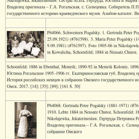
Nikolajewka, Jekaterinoslaw. Сёстры Агата, Гертруда, Юстина и Мария
Владелец оригинала – Г.А. Рогальская, с. Солнцевка. Собиратель П.
государственного историко-краеведческого музея. Альбом-каталог. Вибе 
P64066. Schwestern Pogalsky. 1. Gertruda Peter Po
25.09.1921) (#761598). 3. Maria Peter Pogalsky (1
9.09.1981) (#761597). Foto 1905-06 in Nikolajewka
in Kowalicha, Schoenfeld; 1884 in Neusatz Chutor,
Schoenfeld; 1886 in Ebenthal, Memrik; 1890-92 in Memrik Kolonie, 1896
Юстина Рогальские 1905–1906 гг. Екатеринославская губ. Владелец ор
История российских немцев в собрании Омского государственного ист
Омск. 2017. [14]; [35]; [89]; [161 S. 50]
P64068. Gertruda Peter Pogalsky (1881-1971) (#761
1910. Lebte 1884 in Neusatz Chutor, Schoenfeld; 
Nikolajewka, Jekaterinoslaw. Гертруда Петровна Р
Владелец оригинала – Г.А. Рогальская, с. Солн
собрании Омского