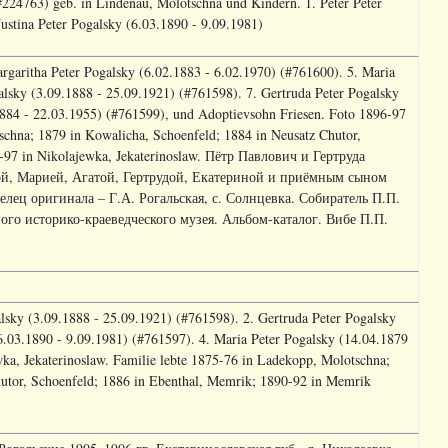
#224763) geb. in Lindenau, Molotschna und Kindern. 1. Peter Peter
ustina Peter Pogalsky (6.03.1890 - 9.09.1981)
rgaritha Peter Pogalsky (6.02.1883 - 6.02.1970) (#761600). 5. Maria
alsky (3.09.1888 - 25.09.1921) (#761598). 7. Gertruda Peter Pogalsky
1884 - 22.03.1955) (#761599), und Adoptievsohn Friesen. Foto 1896-97
tschna; 1879 in Kowalicha, Schoenfeld; 1884 in Neusatz Chutor,
-97 in Nikolajewka, Jekaterinoslaw. Пётр Павлович и Гертруда
ой, Марией, Агатой, Гертрудой, Екатериной и приёмным сыном
елец оригинала – Г.А. Рогальская, с. Солнцевка. Собиратель П.П.
ого историко-краеведческого музея. Альбом-каталог. Вибе П.П.
lsky (3.09.1888 - 25.09.1921) (#761598). 2. Gertruda Peter Pogalsky
6.03.1890 - 9.09.1981) (#761597). 4. Maria Peter Pogalsky (14.04.1879
ka, Jekaterinoslaw. Familie lebte 1875-76 in Ladekopp, Molotschna;
hutor, Schoenfeld; 1886 in Ebenthal, Memrik; 1890-92 in Memrik