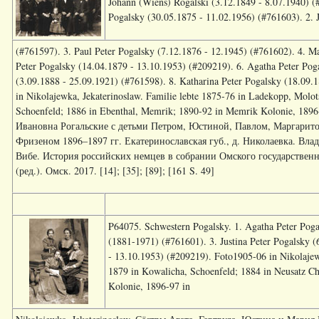
Johann (Wiens) Rogalski (3.12.1849 - 8.07.1940) (
Pogalsky (30.05.1875 - 11.02.1956) (#761603). 2. J
(#761597). 3. Paul Peter Pogalsky (7.12.1876 - 12.1945) (#761602). 4. Ma
Peter Pogalsky (14.04.1879 - 13.10.1953) (#209219). 6. Agatha Peter Pog
(3.09.1888 - 25.09.1921) (#761598). 8. Katharina Peter Pogalsky (18.09.
in Nikolajewka, Jekaterinoslaw. Familie lebte 1875-76 in Ladekopp, Molo
Schoenfeld; 1886 in Ebenthal, Memrik; 1890-92 in Memrik Kolonie, 1896
Ивановна Рогальские с детьми Петром, Юстиной, Павлом, Маргарит
Фризеном 1896–1897 гг. Екатеринославская губ., д. Николаевка. Влад
Вибе. История российских немцев в собрании Омского государственн
(ред.). Омск. 2017. [14]; [35]; [89]; [161 S. 49]
P64075. Schwestern Pogalsky. 1. Agatha Peter Poga
(1881-1971) (#761601). 3. Justina Peter Pogalsky (
- 13.10.1953) (#209219). Foto1905-06 in Nikolajew
1879 in Kowalicha, Schoenfeld; 1884 in Neusatz C
Kolonie, 1896-97 in