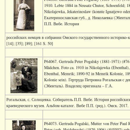
1910. Lebte 1884 in Neusatz Chutor, Schoenfeld; 
Nikolajewka, Jekaterinoslaw (konnte Ignatjewo od
Екатеринославская губ., д. Николаевка (Эбентал
П.П. Вибе. История
российских немцев в собрании Омского государственного историко-кр
[14]; [35]; [89]; [161 S. 50]
P64067. Gertruda Peter Pogalsky (1881-1971) (#761
Mädchen. Foto ca. 1910 in Nikolajewka (Ebenthal), 
Ebenthal, Memrik; 1890-92 in Memrik Kolonie, 189
Kolonie sein). Гертруда Петровна Рогальская с д
(Эбенталь). Владелец оригинала – Г.А.
Рогальская, с. Солнцевка. Собиратель П.П. Вибе. История российски
краеведческого музея. Альбом-каталог. Вибе П.П. (ред.). Омск. 2017. [1
P64073. Gertruda Pogalski, Mutter von Peter Paul
Peter (geb. Heidebrecht) (1829-1906) (#45502) geb.