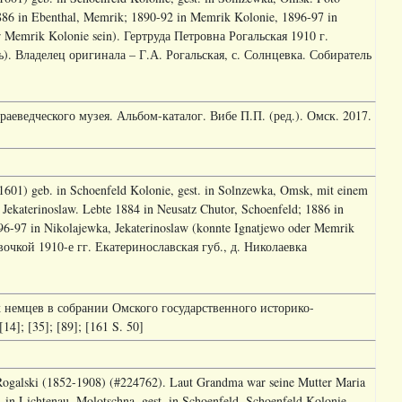
1886 in Ebenthal, Memrik; 1890-92 in Memrik Kolonie, 1896-97 in
er Memrik Kolonie sein). Гертруда Петровна Рогальская 1910 г.
ь). Владелец оригинала – Г.А. Рогальская, с. Солнцевка. Собиратель
аеведческого музея. Альбом-каталог. Вибе П.П. (ред.). Омск. 2017.
601) geb. in Schoenfeld Kolonie, gest. in Solnzewka, Omsk, mit einem
Jekaterinoslaw. Lebte 1884 in Neusatz Chutor, Schoenfeld; 1886 in
6-97 in Nikolajewka, Jekaterinoslaw (konnte Ignatjewo oder Memrik
евочкой 1910-е гг. Екатеринославская губ., д. Николаевка
х немцев в собрании Омского государственного историко-
4]; [35]; [89]; [161 S. 50]
 Rogalski (1852-1908) (#224762). Laut Grandma war seine Mutter Maria
 in Lichtenau, Molotschna, gest. in Schoenfeld, Schoenfeld Kolonie.