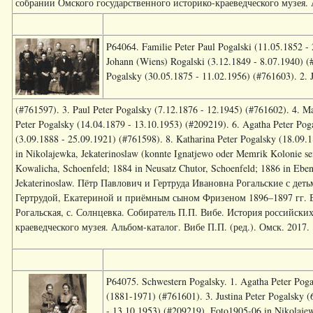
собрании Омского государственного историко-краеведческого музея. Ал
P64064. Familie Peter Paul Pogalski (11.05.1852 -
Johann (Wiens) Rogalski (3.12.1849 - 8.07.1940) (
Pogalsky (30.05.1875 - 11.02.1956) (#761603). 2. J
(#761597). 3. Paul Peter Pogalsky (7.12.1876 - 12.1945) (#761602). 4. Ma
Peter Pogalsky (14.04.1879 - 13.10.1953) (#209219). 6. Agatha Peter Pog
(3.09.1888 - 25.09.1921) (#761598). 8. Katharina Peter Pogalsky (18.09.
in Nikolajewka, Jekaterinoslaw (konnte Ignatjewo oder Memrik Kolonie se
Kowalicha, Schoenfeld; 1884 in Neusatz Chutor, Schoenfeld; 1886 in Ebe
Jekaterinoslaw. Пётр Павлович и Гертруда Ивановна Рогальские с де
Гертрудой, Екатериной и приёмным сыном Фризеном 1896–1897 гг. Ек
Рогальская, с. Солнцевка. Собиратель П.П. Вибе. История российски
краеведческого музея. Альбом-каталог. Вибе П.П. (ред.). Омск. 2017. [1
P64075. Schwestern Pogalsky. 1. Agatha Peter Poga
(1881-1971) (#761601). 3. Justina Peter Pogalsky (
- 13.10.1953) (#209219). Foto1905-06 in Nikolajew