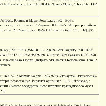
79 in Kowalicha, Schoenfeld; 1884 in Neusatz Chutor, Schoenfeld; 1886
а, Гертруда, Юстина и Мария Рогальские 1905–1906 гг.
огальская, с. Солнцевка. Собиратель П.П. Вибе. История российских
музея. Альбом-каталог. Вибе П.П. (ред.). Омск. 2017. [14]; [35];
galsky (1881-1971) (#761601). 2. Agatha Peter Pogalsky (3.09.1888-
4.04.1879-13.10.1953) (#209219). 4. Justina Peter Pogalsky (6.03.1890-
, Jekaterinoslaw (konnte Ignatjewo oder Memrik Kolonie sein). Familie
owalicha,
k; 1890-92 in Memrik Kolonie, 1896-97 in Nikolajewka, Jekaterinoslaw.
атеринославская губ. Владелец оригинала – Г.А. Рогальская, с.
рании Омского государственного историко-краеведческого музея.
 50]
601) geb. in Schoenfeld Kolonie, gest. in Solnzewka, Omsk. Foto