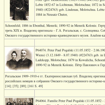
Lebte 1852-67 in Lichtenau, Molotschna; 1872 in S
1940) (#224763) geb. Lindenau, Molotschna. Lebte
1884 in Neusatz Chutor,
Schoenfeld; 1886 in Ebenthal, Memrik; 1890-92 in Memrik Kolonie. Гер
треть XIX в. Владелец оригинала – Г.А. Рогальская, с. Солнцевка. 
Омского государственного историко-краеведческого музея. Альбом-катал
P64074. Peter Paul Pogalski (11.05.1852 - 2.06.19
Wiens) (3.12.1849 - 8.07.1940) (#224763) geb. in 
Ladekopp, Molotschna; 1879 in Kowalicha, Schoenf
1890-92 in Memrik Kolonie. Пётр Павлович и Ге
Рогальские 1909–1910-е гг. Екатеринославская губ. Владелец оригина
российских немцев в собрании Омского государственного историко-кр
[14]; [35]; [89]; [161 S. 49]
P64064. Familie Peter Paul Pogalski (11.05.1852 -