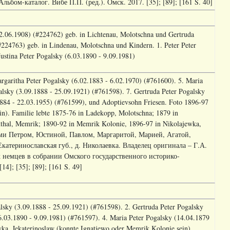
ьбом-каталог. Вибе П.П. (ред.). Омск. 2017. [35]; [89]; [161 S. 40]
 2.06.1908) (#224762) geb. in Lichtenau, Molotschna und Gertruda
#224763) geb. in Lindenau, Molotschna und Kindern. 1. Peter Peter
ustina Peter Pogalsky (6.03.1890 - 9.09.1981)
rgaritha Peter Pogalsky (6.02.1883 - 6.02.1970) (#761600). 5. Maria
alsky (3.09.1888 - 25.09.1921) (#761598). 7. Gertruda Peter Pogalsky
1884 - 22.03.1955) (#761599), und Adoptievsohn Friesen. Foto 1896-97
in). Familie lebte 1875-76 in Ladekopp, Molotschna; 1879 in
nthal, Memrik; 1890-92 in Memrik Kolonie, 1896-97 in Nikolajewka,
тьми Петром, Юстиной, Павлом, Маргаритой, Марией, Агатой,
атеринославская губ., д. Николаевка. Владелец оригинала – Г.А.
х немцев в собрании Омского государственного историко-
4]; [35]; [89]; [161 S. 49]
lsky (3.09.1888 - 25.09.1921) (#761598). 2. Gertruda Peter Pogalsky
6.03.1890 - 9.09.1981) (#761597). 4. Maria Peter Pogalsky (14.04.1879
ka, Jekaterinoslaw (konnte Ignatjewo oder Memrik Kolonie sein).