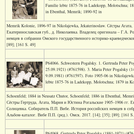
Familie lebte 1875-76 in Ladekopp, Molotschna; 18
in Ebenthal, Memrik; 1890-92 in
Memrik Kolonie, 1896-97 in Nikolajewka, Jekaterinoslaw. Сёстры Агат
Екатеринославская губ., д. Николаевка. Владелец оригинала – Г.А. Р
немцев в собрании Омского государственного историко-краеведческого 
[89]; [161 S. 49]
P64066. Schwestern Pogalsky. 1. Gertruda Peter Po
25.09.1921) (#761598). 3. Maria Peter Pogalsky (1
9.09.1981) (#761597). Foto 1905-06 in Nikolajewka
lebte 1875-76 in Ladekopp, Molotschna; 1879 in K
Schoenfeld; 1884 in Neusatz Chutor, Schoenfeld; 1886 in Ebenthal, Memri
Сёстры Гертруда, Агата, Мария и Юстина Рогальские 1905–1906 гг. Ек
Солнцевка. Собиратель П.П. Вибе. История российских немцев в соб
Альбом-каталог. Вибе П.П. (ред.). Омск. 2017. [14]; [35]; [89]; [161 S.
P64068. Gertruda Peter Pogalsky (1881-1971) (#761