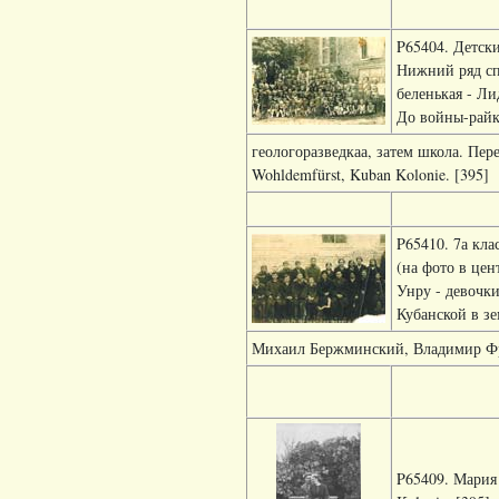
P65404. Детски
Нижний ряд спр
беленькая - Ли
До войны-райк
геологоразведкаа, затем школа. Пер
Wohldemfürst, Kuban Kolonie. [395]
P65410. 7а кл
(на фото в цен
Унру - девочки
Кубанской в зе
Михаил Бержминский, Владимир Фриз
P65409. Мария 