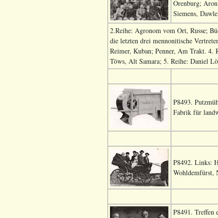
Orenburg; Aron 
Siemens, Dawlek
2.Reihe: Agronom vom Ort, Russe; Bück
die letzten drei mennonitische Vertrete
Reimer, Kuban; Penner, Am Trakt. 4. R
Töws, Alt Samara; 5. Reihe: Daniel Lö
P8493. Putzmühl
Fabrik für land
P8492. Links: H
Wohldemfürst, 
P8491. Treffen 