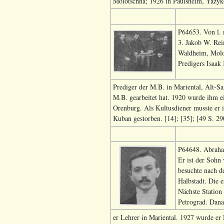
Molotschna; 1926 in Paulsheim, Yazyko
P64653. Von l. 
3. Jakob W. Rei
Waldheim, Molot
Predigers Isaak
Prediger der M.B. in Mariental, Alt-S
M.B. gearbeitet hat. 1920 wurde ihm e
Orenburg. Als Kultusdiener musste er 
Kuban gestorben. [14]; [35]; [49 S. 29
P64648. Abraham
Er ist der Sohn
besuchte nach d
Halbstadt. Die e
Nächste Station
Petrograd. Dan
er Lehrer in Mariental. 1927 wurde er