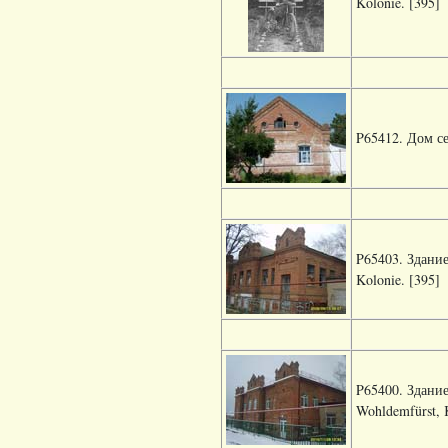
Kolonie. [395]
P65412. Дом се
P65403. Здание
Kolonie. [395]
P65400. Здание
Wohldemfürst, 