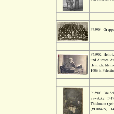
P65904. Gruppe
P65902. Heinri
und Ältester. A
Heinrich. Menno
1906 in Pelesti
P65903. Die Sc
Sawatzky) (?-19
Thielmann (geb.
(#1108489). [14