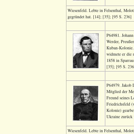
Wiesenfeld. Lebte in Felsenthal, Molo
gegründet hat. [14]; [35]; [95 S. 236]
P64981. Johann 
Werder, Preußen
Kuban-Kolonie. 
widmete er die 
1858 in Sparrau
[35]; [95 S. 236
P64979. Jakob D
Mitglied der M
Freund seines L
Friedrichsfeld 
Kolonie) gearbei
Ukraine zurück 
Wiesenfeld. Lebte in Felsenthal, Molo