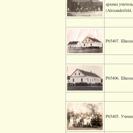
архива учител
(Alexanderfeld,
P65407. Школа 
P65406. Школа 
P65405. Ученик