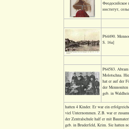
Феодосийское 
институт, сель
P64490. Mennoni
S. 16a]
P64583. Abram J
Molotschna. Hie
hat er auf der F
der Mennoniten
geb. in Waldhei
hatten 4 Kinder. Er war ein erfolgreic
viel Unternommen. Z.B. war er zusamm
der Zentralschule half er mit Baumate
geb. in Bruderfeld, Krim. Sie hatten 