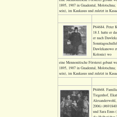
1895, 1907 in Gnadental, Molotschna;
sein), im Kaukasus und zuletzt in Kasa
P64684. Peter K
18 J. hatte er 
er nach Dawleka
Sonntagsschulle
Dawlekanowo zu
Kolonie) wo
eine Mennonitische Försterei gebaut w
1895, 1907 in Gnadental, Molotschna;
sein), im Kaukasus und zuletzt in Kasa
P64668. Famili
Tiegenhof, Ekat
Alexanderwohl, 
2006) (#691840)
und Sara Enns (
die Halbstädter 