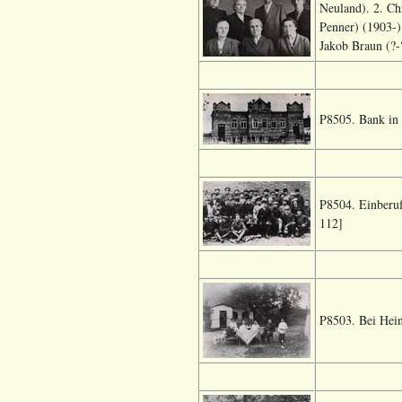
Neuland). 2. Ch
Penner) (1903-)
Jakob Braun (?-
P8505. Bank in 
P8504. Einberuf
112]
P8503. Bei Hei