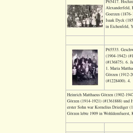
P65417. Hochze
Alexanderfeld, 
Goerzen (1876-1
Isaak Dyck (185
in Eichenfeld, 
P65533. Geschwi
(1904-1942) (#1
(#136875). 6. J
1. Maria Mattha
Görzen (1912-2
(#1228400). 4.
Heinrich Matthaeus Görzen (1902-1947)
Görzen (1914-1921) (#1361888) und H
erster Sohn war Kornelius Driediger (1
Görzen lebte 1909 in Wohldemfuerst, K