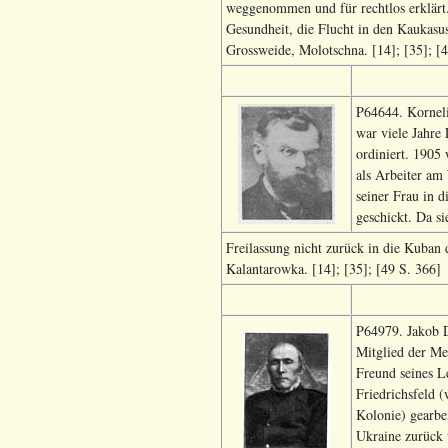
weggenommen und für rechtlos erklärt. 
Gesundheit, die Flucht in den Kaukasus
Grossweide, Molotschna. [14]; [35]; [
P64644. Kornel
war viele Jahre
ordiniert. 1905 
als Arbeiter am
seiner Frau in 
geschickt. Da si
Freilassung nicht zurück in die Kuban
Kalantarowka. [14]; [35]; [49 S. 366]
P64979. Jakob D
Mitglied der M
Freund seines L
Friedrichsfeld 
Kolonie) gearbei
Ukraine zurück 