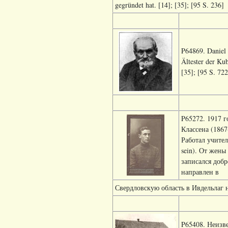
gegründet hat. [14]; [35]; [95 S. 236]
P64869. Daniel 
Ältester der Ku
[35]; [95 S. 722
P65272. 1917 г
Классена (186
Работал учител
sein). От жены
записался добр
направлен в
Свердловскую область в Ивдельлаг на
P65408. Неизве