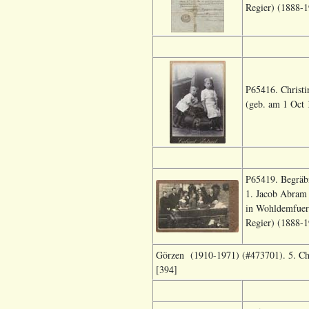
Regier) (1888-1
P65416. Christi
(geb. am 1 Oct 
P65419. Begräbn
1. Jacob Abram 
in Wohldemfuers
Regier) (1888-1
Görzen (1910-1971) (#473701). 5. Chr
[394]