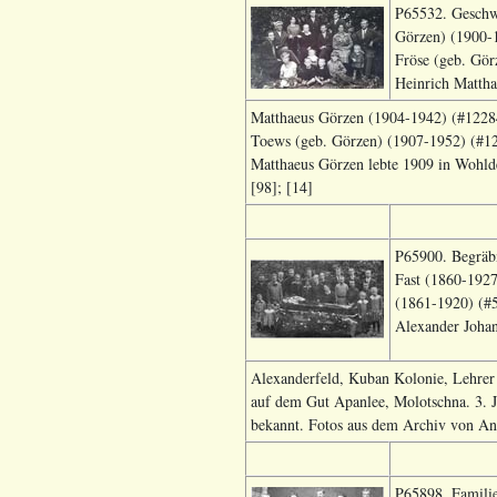
P65532. Geschwi
Görzen) (1900-1
Fröse (geb. Gör
Heinrich Matth
Matthaeus Görzen (1904-1942) (#1228
Toews (geb. Görzen) (1907-1952) (#12
Matthaeus Görzen lebte 1909 in Wohlde
[98]; [14]
P65900. Begräbn
Fast (1860-1927
(1861-1920) (#5
Alexander Joha
Alexanderfeld, Kuban Kolonie, Lehrer
auf dem Gut Apanlee, Molotschna. 3. J
bekannt. Fotos aus dem Archiv von And
P65898. Familie