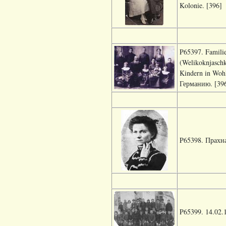
Kolonie. [396]
P65397. Familie
(Welikoknjaschk
Kindern in Woh
Германию. [39
P65398. Прахна
P65399.
14.02.