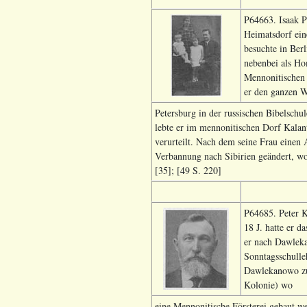
P64663. Isaak P
Heimatsdorf ein
besuchte in Berl
nebenbei als Hom
Mennonitischen 
er den ganzen W
Petersburg in der russischen Bibelsch
lebte er im mennonitischen Dorf Kala
verurteilt. Nach dem seine Frau einen 
Verbannung nach Sibirien geändert, wo e
[35]; [49 S. 220]
P64685. Peter K
18 J. hatte er 
er nach Dawleka
Sonntagsschulle
Dawlekanowo zu
Kolonie) wo
eine Mennonitische Försterei gebaut w