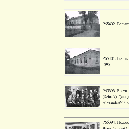
P65402. Велико
P65401. Велико
[395]
P65393. Браун 
(Schaak) Давыд
Alexanderfeld 
P65394. Похоро
Жаак (Schaak)