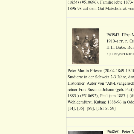
(1854) (#510696). Familie lebte 1873-
1896-98 auf dem Gut Maischokrak vo
P63947. Пётр 
1910-е гг. г. 
П.П. Вибе. Ис
краеведческого
Peter Martin Friesen (20.04.1849-19.1
Studierte in der Schweiz 2-3 Jahre, d
Historiker. Autor von "Alt-Evangelisc
seiner Frau Susanna Johann (geb. Fas
1885-) (#510692), Paul (um 1887-) (#5
Wohldemfürst, Kuban; 1888-96 in Ode
[14]; [35]; [89]; [161 S. 59]
P64860. Peter M