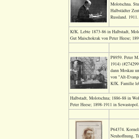
Molotschna. Stu
Halbstädter Zen
Russland. 1911.
KfK. Lebte 1873-86 in Halbstadt, Mol
Gut Maischokrak von
Peter Heese;
189
P8959. Peter M.
1914) (#274299) 
dann Moskau und
von "Alt-Evange
KfK. Familie le
Halbstadt, Molotschna; 1886-88 in Wo
Peter Heese;
1898-1911 in Sewastopol
P64374. Korneli
Neuhoffnung, Tr