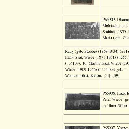
P65909. Diamant
Molotschna und 
Stobbe) (1859-1
Maria (geb. Glä
Rudy (geb. Stobbe) (1868-1934) (#148
Isaak Isaak Wiebe (1871-1951) (#2657
(#64109). 10. Martha Isaak Wiebe (19
Wiebe (1909-1946) (#111489) geb. in 
Wohldemfürst, Kuban. [14]; [39]
P65906. Isaak 
Peter Wiebe (ge
auf ihrer Silbe
P65907. Vorne: 