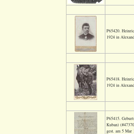
P65420. Heinri
1924 in Alexand
P65418. Heinric
1924 in Alexand
P65415. Geburt
Kuban) (#473701
gest. am 5 Mar 