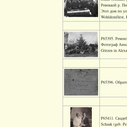
Ревеккой р. Пен
Этот дом по ул
Wohldemfürst, 
P65395. Ремон
Фотограф Анна
Görzen in Alexa
P65396. Обратн
P65411. Свадеб
Schaak (geb. Pe