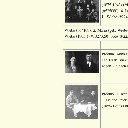
(1875-1943) (#1
(#525080). 4. I
I. Wiebe (#2243
Wiebe (#64109). 2. Maria (geb. Wiebe
Wiebe (1905-) (#1027329). Foto 1922.
P65908. Anna Pe
und Isaak Isaak
zogen Sie nach 
P65905. 1. Anna
2. Helene Peter
(1859-1944) (#1